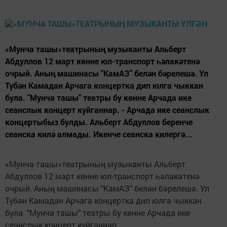
«Мунча ташы»театрының музыканты Альберт
Абдуллов 12 март көнне юл-транспорт һәлакәтенә
очрый. Аның машинасы "КамАЗ" белән бәрелешә. Ул
Түбән Камадан Арчага концертка дип юлга чыккан
була. "Мунча ташы" театры бу көнне Арчада ике
сеанслык концерт куйганнар. - Арчада ике сеанслык
концертыбыз булды. Альберт Абдуллов беренче
сеанска килә алмады. Икенче сеанска килергә...
«Мунча ташы»театрының музыканты Альберт
Абдуллов 12 март көнне юл-транспорт һәлакәтенә
очрый. Аның машинасы "КамАЗ" белән бәрелешә. Ул
Түбән Камадан Арчага концертка дип юлга чыккан
була. "Мунча ташы" театры бу көнне Арчада ике
сеанслык концерт куйганнар.