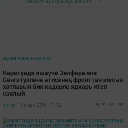
Перейти на страницу новости
ҖӘМГЫЯТЬ ҺӘМ БЕЗ
Каратунда яшәүче Зөлфирә апа
Сөнгатуллина әтисенең фронттан килгән
хатларын бик кадерле ядкарь итеп
саклый
автор,
13 март 2015 - 11:12
693
0
0