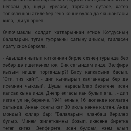
белсәм дә, шуңа үреләсе, төргәкне сүтәсе, хәтер
төпкеленнән әтиле бер генә көнне булса да якынайтасы
килә, - ди ул әрнеп.
Өчпочмаклы солдат хатларыннан әтисе Котдусның
балаларын, туган туфракны сагыну ачысы, гаиләсен
ярату хисе бөркелә.
- Авылдан чыгып киткәннән бирле сезнең турында бер
хәбәр дә ишеткәнем юк. Бик сагындам инде. Зөлфирә
кызым нишли торгандыр?! Басу капкасына басып,
"Әти, тиз кайт", - дип кычкырып калганнары бер дә
исемнән чыкмый. Шушы нарасыйлар бәхетенә исән
калсак кына инде. Днепр елгасы кан булып ага..., - дип
язган ул иң беренче, 1941 елның 16 июлендә юллаган
хатында. Аннан соңгы хат 30 июль көнне килгән. Анда
мондый юллар бар: "Балаларым яланбаш йөриләр
булыр. Минем жилеткамны бозып, икесенә биретка
тегеп кигез. Зөлфирәгә, исән булсам, үзем алып