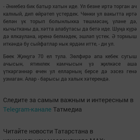
- Әниебез бик батыр хатын иде. Ул безне иртә торган ач
калмый, дип өйрәтеп үстердек. Чөнки ул вакытта иртә
белән үк торып болынлыкка төшмәсәң, үләне дә,
кычытканы да, хәтта алабутасы да бетә иде. Шуңа күрә
дә ялкаулана, иренә белмәдек, эшләп үстек. Ә тормыш
иткәндә бу сыйфатлар нык ярдәм итте, - ди ул.
Бөек Җиңүгә 70 ел тула. Зөлфирә апа кебек сугыш
ачысын, ятимлек камчысын үз җилкәсе аша
үткәргәннәр өчен ул елларның берсе дә эзсез генә
узмаган. Алар - барысы да халык хәтерендә.
Следите за самым важным и интересным в
Telegram-канале
Татмедиа
Читайте новости Татарстана в