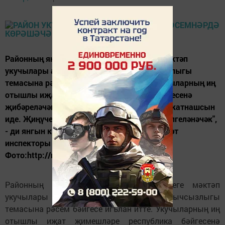
Районның янгынга каршы көрәш бүлеге мәктәп
укучылары арасында янгын куркынычсызлыгы
темасына рәсем бәйгесе игълан итте. Укучыларның иң
отышлы иҗат җимешләре республика бәйгесенә
җибәреләчәк. "Барлык мәктәпләр дә актив катнашсын
иде. Җиңүчеләр берничә төркемгә бүлеп билгеләнәчәк",
- ди янгын куркынычсызлыгы буенча дәүләт
инспекторы Илдар Вәлиев.
Фото:http://mpliked.ucoz.com/news/9
Районның янгынга каршы көрәш бүлеге мәктәп
укучылары арасында янгын куркынычсызлыгы
темасына рәсем бәйгесе игълан итте. Укучыларның иң
отышлы иҗат җимешләре республика бәйгесенә