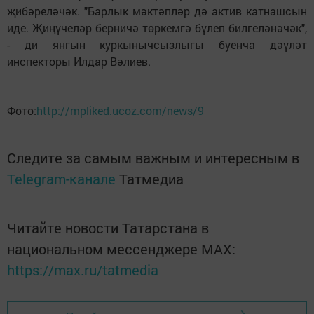
җибәреләчәк. "Барлык мәктәпләр дә актив катнашсын
иде. Җиңүчеләр берничә төркемгә бүлеп билгеләнәчәк",
- ди янгын куркынычсызлыгы буенча дәүләт
инспекторы Илдар Вәлиев.
Фото:
http://mpliked.ucoz.com/news/9
Следите за самым важным и интересным в
Telegram-канале
Татмедиа
Читайте новости Татарстана в
национальном мессенджере MАХ:
https://max.ru/tatmedia