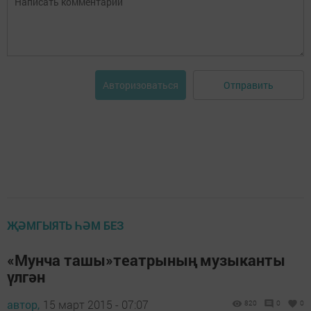
Отправить
Авторизоваться
ҖӘМГЫЯТЬ ҺӘМ БЕЗ
«Мунча ташы»театрының музыканты
үлгән
автор,
15 март 2015 - 07:07
820
0
0