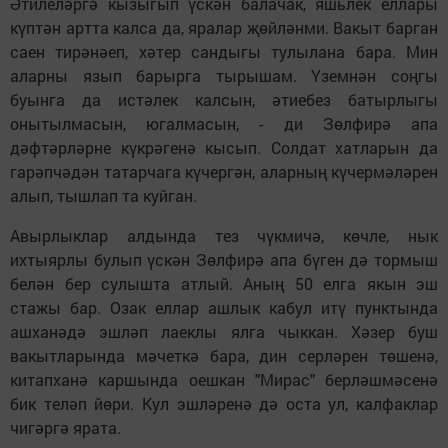
Әтилеләргә кызыгып үскән балачак, яшьлек еллары
күптән артта калса да, яралар җөйләнми. Вакыт барган
саен тирәнәеп, хәтер сандыгы тулылана бара. Мин
аларны язып барырга тырышам. Үземнән соңгы
буынга да истәлек калсын, әтиебез батырлыгы
онытылмасын, югалмасын, - ди Зөлфирә апа
дәфтәрләрне күкрәгенә кысып. Солдат хатларын да
гарәпчәдән татарчага күчергән, аларның күчермәләрен
алып, тышлап та куйган.
Авырлыклар алдында тез чүкмичә, көчле, нык
ихтыярлы булып үскән Зөлфирә апа бүген дә тормыш
белән бер сулышта атлый. Аның 50 елга якын эш
стажы бар. Озак еллар ашлык кабул итү пунктында
ашханәдә эшләп лаеклы ялга чыккан. Хәзер буш
вакытларында мәчеткә бара, дин серләрен төшенә,
китапханә каршында оешкан "Мирас" берләшмәсенә
бик теләп йөри. Кул эшләренә дә оста ул, калфаклар
чигәргә ярата.