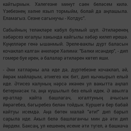
кайтырмын. Хәлегезне минут саен беләсем килә.
Үзебезнең хәлне язып тормыйм, болай да аңлашыла.
Еламагыз. Сезне сагынучы - Котдус".
Сабыйның теләкләре кабул булмый шул. Әтиләренең
хәбәрсез югалуы хакында кайгылы хәбәр килеп ирешә.
Күңелләре генә ышанмый. Эреле-ваклы дүрт баласын
кочаклап калган әниләре Хәлимә: "Бәлки исәндер", - дип
гомере буе ирен, ә балалар әтиләрен көтеп яши.
- Әни хатларны ала иде дә, дүртебезне кочаклап, әй,
йөрәк майларым, әтиегез юк бит, дип кычкырып елый
иде. Әтисез калуның нәрсә икәнен ул вакытта аңлап
бетермәсәк тә, аңа кушылып без елый идек. Ә авылга
ир-атлар кайта башлагач, югалтуның ачысын
йөрәгебез, бәгыребез белән тойдык. Күршегә бер бабай
кайтуы исемдә. Аңа бөтен малай "әти!" дип барып
сарыла иде. Акыл белә башлаганчы мин дә әти дип
йөрдем. Баксаң, ул кешенең исеме әти түгел, ә башкача