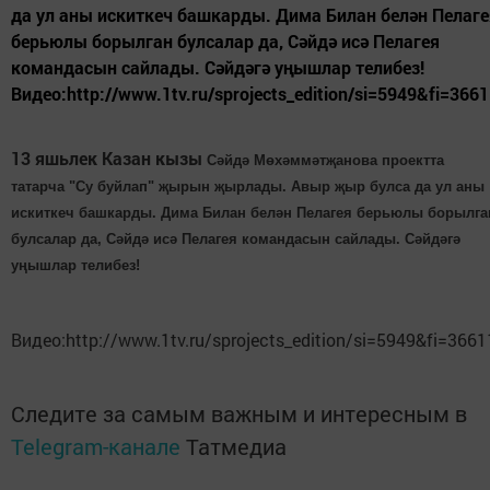
да ул аны искиткеч башкарды. Дима Билан белән Пелаге
берьюлы борылган булсалар да, Сәйдә исә Пелагея
командасын сайлады. Сәйдәгә уңышлар телибез!
Видео:http://www.1tv.ru/sprojects_edition/si=5949&fi=366
13 яшьлек Казан кызы
Сәйдә Мөхәммәтҗанова проектта
татарча "Су буйлап" җырын җырлады. Авыр җыр булса да ул аны
искиткеч башкарды. Дима Билан белән Пелагея берьюлы борылга
булсалар да, Сәйдә исә Пелагея командасын сайлады. Сәйдәгә
уңышлар телибез!
Видео:http://www.1tv.ru/sprojects_edition/si=5949&fi=3661
Следите за самым важным и интересным в
Telegram-канале
Татмедиа