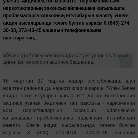
узачак. Акциянең төп максаты - наркомания һәм
наркотикларның законсыз әйләнешенә кагылышлы
проблемаларга халыкның игътибарын юнәлтү. Әлеге
акция кысаларында теләге булган һәркем 8 (843) 274-
30-30, 273-43-45 ышаныч телефоннарына
шалтыратып,...
16 марттан 27 мартка кадәр республикада, шул
исәптән районда да наркотикларга каршы "Үлем белән
кайда сату итүләрен хәбәр ит" дигән Бөтенроссия
акциясе узачак. Акциянең төп максаты - наркомания
һәм наркотикларның законсыз әйләнешенә
кагылышлы проблемаларга халыкның игътибарын
юнәлтү. Әлеге акция кысаларында теләге булган
һәркем 8 (843) 274-30-30, 273-43-45 ышаныч