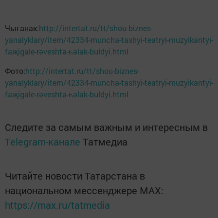
Чыганак:
http://intertat.ru/tt/shou-biznes-
yanalyklary/item/42334-muncha-tashyi-teatryi-muzyikantyi-
faҗigale-rәveshtә-һәlak-buldyi.html
Фото:
http://intertat.ru/tt/shou-biznes-
yanalyklary/item/42334-muncha-tashyi-teatryi-muzyikantyi-
faҗigale-rәveshtә-һәlak-buldyi.html
Следите за самым важным и интересным в
Telegram-канале
Татмедиа
Читайте новости Татарстана в
национальном мессенджере MАХ:
https://max.ru/tatmedia