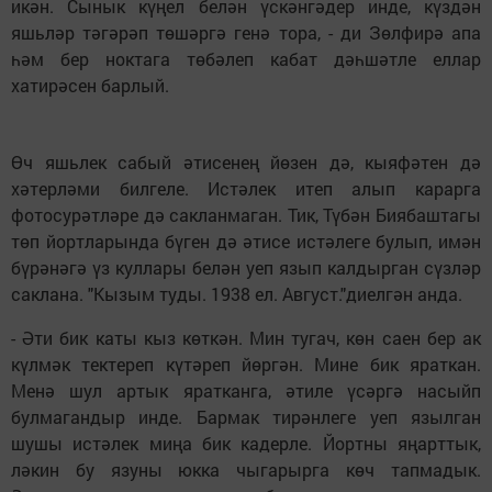
икән. Сынык күңел белән үскәнгәдер инде, күздән
яшьләр тәгәрәп төшәргә генә тора, - ди Зөлфирә апа
һәм бер ноктага төбәлеп кабат дәһшәтле еллар
хатирәсен барлый.
Өч яшьлек сабый әтисенең йөзен дә, кыяфәтен дә
хәтерләми билгеле. Истәлек итеп алып карарга
фотосурәтләре дә сакланмаган. Тик, Түбән Биябаштагы
төп йортларында бүген дә әтисе истәлеге булып, имән
бүрәнәгә үз куллары белән уеп язып калдырган сүзләр
саклана. "Кызым туды. 1938 ел. Август."диелгән анда.
- Әти бик каты кыз көткән. Мин тугач, көн саен бер ак
күлмәк тектереп күтәреп йөргән. Мине бик яраткан.
Менә шул артык яратканга, әтиле үсәргә насыйп
булмагандыр инде. Бармак тирәнлеге уеп язылган
шушы истәлек миңа бик кадерле. Йортны яңарттык,
ләкин бу язуны юкка чыгарырга көч тапмадык.