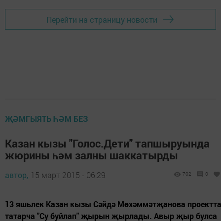
Перейти на страницу новости
ҖӘМГЫЯТЬ ҺӘМ БЕЗ
Казан кызы "Голос.Дети" тапшыруында
жюрины һәм залны шаккатырды
автор,
15 март 2015 - 06:29
702
0
13 яшьлек Казан кызы Сәйдә Мөхәммәтҗанова проектт
татарча "Су буйлап" җырын җырлады. Авыр җыр булса