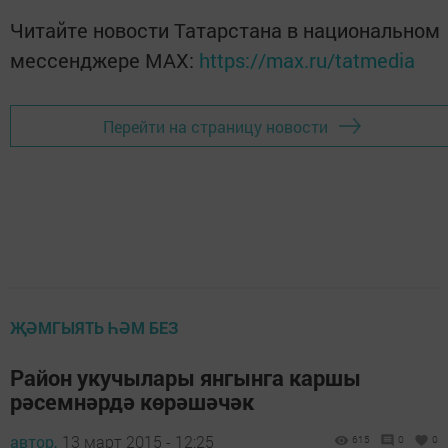
Читайте новости Татарстана в национальном
мессенджере MАХ:
https://max.ru/tatmedia
Перейти на страницу новости
ҖӘМГЫЯТЬ ҺӘМ БЕЗ
Район укучылары янгынга каршы
рәсемнәрдә көрәшәчәк
автор,
13 март 2015 - 12:25
615
0
0