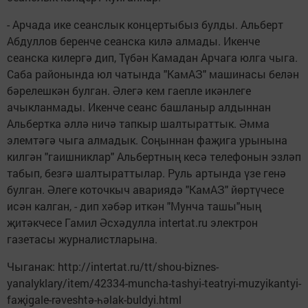
- Арчада ике сеанслык концертыбыз булды. Альберт
Абдуллов беренче сеанска килә алмады. Икенче
сеанска килергә дип, Түбән Камадан Арчага юлга чыга.
Саба районында юл чатында "КамАЗ" машинасы белән
бәрелешкән булган. Әлегә кем гаепле икәнлеге
ачыкланмады. Икенче сеанс башланыр алдыннан
Альбертка әллә ничә тапкыр шалтыраттык. Әмма
элемтәгә чыга алмадык. Соңыннан фаҗига урынына
килгән "гаишниклар" Альбертның кесә телефонын эзләп
табып, безгә шалтыраттылар. Руль артында үзе генә
булган. Әлеге коточкыч авариядә "КамАЗ" йөртүчесе
исән калган, - дип хәбәр иткән "Мунча ташы"ның
җитәкчесе Гамил Әсхәдулла intertat.ru электрон
газетасы журналистларына.
Чыганак: http://intertat.ru/tt/shou-biznes-
yanalyklary/item/42334-muncha-tashyi-teatryi-muzyikantyi-
faҗigale-rәveshtә-һәlak-buldyi.html