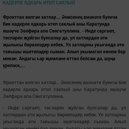
Фронттан килгән хатлар... Әнисенең амәнәте буенча
бик кадерле ядкарь итеп саклый аны Каратунда
яшәүче Зөлфирә апа Сөнгатуллина. - Инде саргаеп,
төсләрен җуйган булсалар да, ул хатлардан әти
җылысы бөркеләдер кебек. Ул хатларны укыганда әти
тавышы ишетеләдер сыман. Алып укымаган көнем бар
микән. Андагы һәр җөмләне яттан белсәм дә, шуңа
үреләсе,...
Фронттан килгән хатлар... Әнисенең амәнәте буенча бик
кадерле ядкарь итеп саклый аны Каратунда яшәүче
Зөлфирә апа Сөнгатуллина.
- Инде саргаеп, төсләрен җуйган булсалар да, ул
хатлардан әти җылысы бөркеләдер кебек. Ул хатларны
укыганда әти тавышы ишетеләдер сыман. Алып
укымаган көнем бар микән. Андагы һәр җөмләне яттан