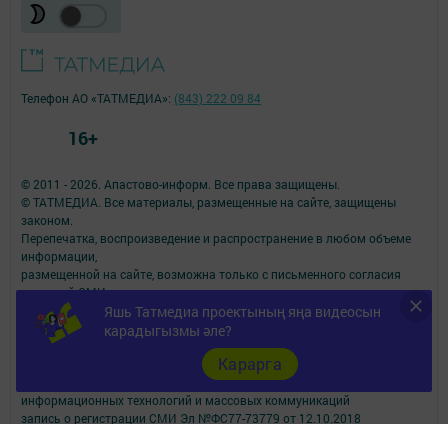
Телефон АО «ТАТМЕДИА»:
(843) 222 09 84
16+
© 2011 - 2026. Апастово-информ. Все права защищены.
© ТАТМЕДИА. Все материалы, размещенные на сайте, защищены
законом.
Перепечатка, воспроизведение и распространение в любом объеме
информации,
размещенной на сайте, возможна только с письменного согласия
редакций СМИ.
При поддержке Республиканского агентства по печати и массовым
Яшь Татмедиа проектының яңа видеосын
коммуникациям.
карадыгызмы әле?
Наименование СМИ: Апастово-информ
Карарга
СМИ зарегистрировано Федеральной службой по надзору в сфере
связи,
информационных технологий и массовых коммуникаций
запись о регистрации СМИ Эл №ФС77-73779 от 12.10.2018
зарегистрировано Федеральной службой по надзору в сфере связи,