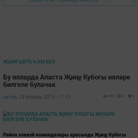
ҖӘМГЫЯТЬ ҺӘМ БЕЗ
Бу ялларда Апаста Җиңү Кубогы ияләре
билгеле булачак
автор,
29 апрель 2015 - 11:13
608
0
0
Район хоккей командалары арасында Җиңү Кубогы