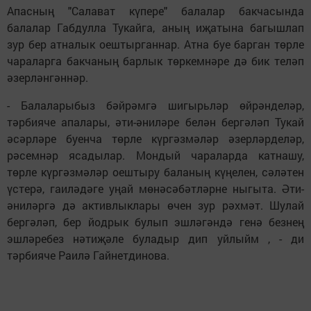
Апасның "Салават күпере" балалар бакчасында
балалар Габдулла Тукайга, аның иҗатына багышлап
зур бер атналык оештырганнар. Атна буе барган төрле
чараларга бакчаның барлык төркемнәре дә бик теләп
әзерләнгәннәр.
- Балаларыбыз бәйрәмгә шигырьләр өйрәнделәр,
тәрбияче апалары, әти-әниләре белән бергәләп Тукай
әсәрләре буенча төрле күргәзмәләр әзерләрделәр,
рәсемнәр ясадылар. Мондый чараларда катнашу,
төрле күргәзмәләр оештыру баланың күңелен, сәләтен
үстерә, гаиләдәге уңай мөнәсәбәтләрне ныгыта. Әти-
әниләргә дә активлыклары өчен зур рәхмәт. Шулай
бергәләп, бер йодрык булып эшләгәндә генә безнең
эшләребез нәтиҗәле буладыр дип уйлыйм , - ди
тәрбияче Раилә Гайнетдинова.