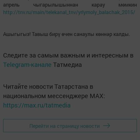
апрель чыгарылышыннан карау мөмкин
http://tnv.ru/main/telekanal_tnv/yrlymoly_balachak_2015/
Ашыгыгыз! Тавыш бирү өчен санаулы көннәр калды.
Следите за самым важным и интересным в
Telegram-канале
Татмедиа
Читайте новости Татарстана в
национальном мессенджере MАХ:
https://max.ru/tatmedia
Перейти на страницу новости