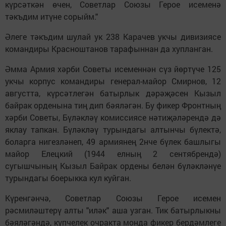
күрсәткән өчен, Советлар Союзы Герое исеменә
тәкъдим итүне сорыйм."
Әлеге тәкъдим шулай ук 238 Карачев укчы дивизиясе
командиры Красноштанов тарафыннан да хупланган.
Әмма Армия хәрби Советы исеменнән сүз йөртүче 125
укчы корпус командиры генерал-майор Смирнов, 12
августта, күрсәтлегән батырлык дәрәҗәсен Кызыл
байрак орденына тиң дип бәяләгән. Бу фикер Фронтның
хәрби Советы, Бүләкләү комиссиясе нәтиҗәләрендә дә
яклау тапкан. Бүләкләү турындагы алтынчы бүлектә,
боларга нигезләнеп, 49 армиянең 2нче бүлек башлыгы
майор Елецкий (1944 елның 2 сентябрендә)
сугышчының Кызыл Байрак ордены белән бүләкләнүе
турындагы боерыкка кул куйган.
Күренгәнчә, Советлар Союзы Герое исемен
рәсмиләштерү алты "иләк" аша узган. Тик батырлыкны
бәяләгәндә, күпчелек очракта монда фикер бердәмлеге