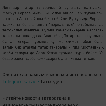
Легендар татар генералы, 6 сугышта катнашкан
Мәхмүт Гәрәев чыгышы белән әнисе һәм туганнары
ягыннан Апас районы белән бәйле. Бу турыда Борнаш
тарихына багышланган "Борнаш иле" китабында да
тәфсилләп язылган. Сугыш каһарманнарын барлаган
тарихи китапларда да Апасыбыз, Татарстан горурлыгы
булган генерал турында күп мәгълүмат табып була.
Тагын бер атаклы татар генералы - Рим Мостаевның
хәрби еллары да Апас белән турыдан-туры бәйле. Ул
бездә район хәрби комиссары булып хезмәт иткән.
Следите за самым важным и интересным в
Telegram-канале
Татмедиа
Читайте новости Татарстана в
национальном мессенджере MАХ: