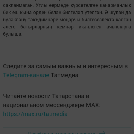
сакланмаган. Утлы өермәдә күрсәтелгән каһарманлык
бик еш кына орден белән билгеләп үтелгән. Ә шулай да
бүләкләнү тәкъдимнәре моңарчы билгесезлектә калган
әлеге батырларның кемнәр икәнлеген ачыкларга
булыша.
Следите за самым важным и интересным в
Telegram-канале
Татмедиа
Читайте новости Татарстана в
национальном мессенджере MАХ:
https://max.ru/tatmedia
Перейти на страницу новости