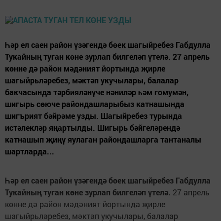
Һәр ел саен район үзәгендә бөек шагыйребез Габдулла
Тукайның туган көне зурлап билгеләп үтелә. 27 апрель
көнне дә район мәдәният йортында җирле
шагыйрьләребез, мәктәп укучылары, балалар
бакчасында тәрбияләнүче нәниләр һәм гомумән,
шигырь сөюче райондашларыбыз катнашында
шигърият бәйрәме узды. Шагыйребез турында
истәлекләр яңартылды. Шигырь бәйгеләрендә
катнашып җиңү яулаган райондашларга тантаналы
шартларда...
Һәр ел саен район үзәгендә бөек шагыйребез Габдулла
Тукайның туган көне зурлап билгеләп үтелә.
27 апрель
көнне дә район мәдәният йортында җирле
шагыйрьләребез, мәктәп укучылары, балалар