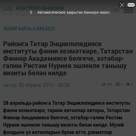
АПАСТОВО-ИНФОРМ
16+
4
Автоматическое закрытие баннера через
"Йолдыз" газетасы - Апас районы
ҖӘМГЫЯТЬ ҺӘМ БЕЗ
Районга Татар Энциклопедиясе
институты фәнни хезмәткәре, Татарстан
Фәннәр Академиясе белгече, эзтабар-
галим Рөстәм Нуриев эшлекле танышу
визиты белән килде
автор,
30 апрель 2015 - 09:29
566
0
0
28 апрельдә районга Татар Энциклопедиясе институты
фәнни хезмәткәре, тарихи китаплар авторы, Татарстан
Фәннәр Академиясе белгече, эзтабар-галим Рөстәм
Нуриев эшлекле танышу визиты белән килде. Музей
фондына үз китапларын бүләк итте, рәхмәтләр