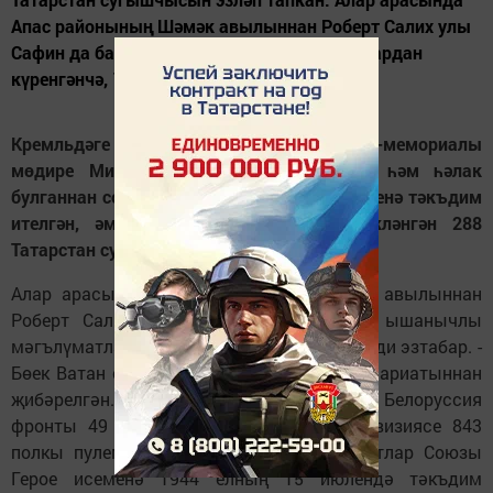
Апас районының Шәмәк авылыннан Роберт Салих улы
Сафин да бар. "Ул, ышанычлы мәгълүматлардан
күренгәнчә, 1923 елгы, - ди...
Кремльдәге Бөек Ватан сугышы музей-мемориалы
мөдире Михаил Черепанов исән чакта һәм һәлак
булганнан соң Советлар Союзы Герое исеменә тәкъдим
ителгән, әмма орден белән генә бүләкләнгән 288
Татарстан сугышчысын эзләп тапкан.
Алар арасында Апас районының Шәмәк авылыннан
Роберт Салих улы Сафин да бар. "Ул, ышанычлы
мәгълүматлардан күренгәнчә, 1923 елгы, - ди эзтабар. -
Бөек Ватан сугышына район хәрби комиссариатыннан
җибәрелгән. Кече лейтенант. Икенче Белоруссия
фронты 49 армия 238 Карачев укчы дивизиясе 843
полкы пулемет взводы командиры. Советлар Союзы
Герое исеменә 1944 елның 15 июлендә тәкъдим