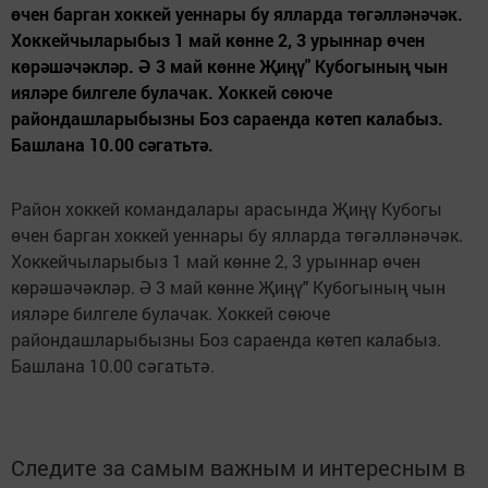
өчен барган хоккей уеннары бу ялларда төгәлләнәчәк.
Хоккейчыларыбыз 1 май көнне 2, 3 урыннар өчен
көрәшәчәкләр. Ә 3 май көнне Җиңү" Кубогының чын
ияләре билгеле булачак. Хоккей сөюче
райондашларыбызны Боз сараенда көтеп калабыз.
Башлана 10.00 сәгатьтә.
Район хоккей командалары арасында Җиңү Кубогы
өчен барган хоккей уеннары бу ялларда төгәлләнәчәк.
Хоккейчыларыбыз 1 май көнне 2, 3 урыннар өчен
көрәшәчәкләр. Ә 3 май көнне Җиңү" Кубогының чын
ияләре билгеле булачак. Хоккей сөюче
райондашларыбызны Боз сараенда көтеп калабыз.
Башлана 10.00 сәгатьтә.
Следите за самым важным и интересным в