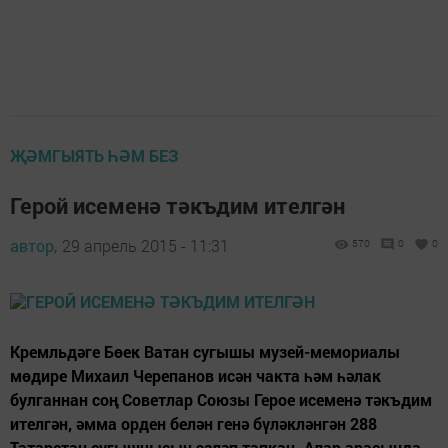
ҖӘМГЫЯТЬ ҺӘМ БЕЗ
Герой исеменә тәкъдим ителгән
автор,
29 апрель 2015 - 11:31
570
0
0
Кремльдәге Бөек Ватан сугышы музей-мемориалы
мөдире Михаил Черепанов исән чакта һәм һәлак
булганнан соң Советлар Союзы Герое исеменә тәкъдим
ителгән, әмма орден белән генә бүләкләнгән 288
Татарстан сугышчысын эзләп тапкан. Алар арасында