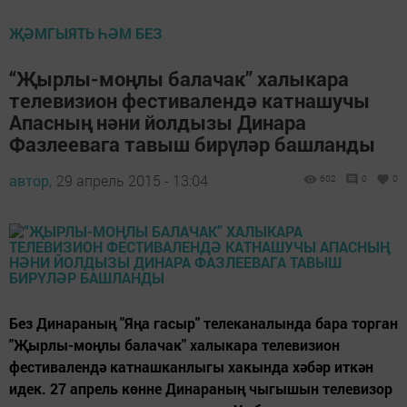
ҖӘМГЫЯТЬ ҺӘМ БЕЗ
“Җырлы-моңлы балачак” халыкара
телевизион фестивалендә катнашучы
Апасның нәни йолдызы Динара
Фазлеевага тавыш бирүләр башланды
автор,
29 апрель 2015 - 13:04
602
0
0
Без Динараның "Яңа гасыр" телеканалында бара торган
"Җырлы-моңлы балачак" халыкара телевизион
фестивалендә катнашканлыгы хакында хәбәр иткән
идек. 27 апрель көнне Динараның чыгышын телевизор