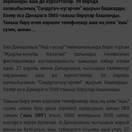
экраннары аша да күрсәттеләр. Ул биредә
халкыбызның "Сандугач-күгәрчен" җырын башкарды.
Хәзер исә Динарага SMS-тавыш бирүләр башланды.
Тавыш бирү өчен кәрәзле телефоннар аша иң элек "яшь"
сүзен, аннан...
Без Динараның "Яңа гасыр" телеканалында бара торган
"Җырлы-моңлы балачак" халыкара телевизион
фестивалендә катнашканлыгы хакында хәбәр иткән
идек. 27 апрель көнне Динараның чыгышын телевизор
экраннары аша да күрсәттеләр. Ул биредә
халкыбызның "Сандугач-күгәрчен" җырын башкарды.
Хәзер исә Динарага SMS-тавыш бирүләр башланды.
Тавыш бирү өчен кәрәзле телефоннар аша иң элек "яшь"
сүзен, аннан буш урын (пробел) калдырып, аннан 089
санын (
"яшь 089")
язып, 5065 номерына SMS хәбәр
юлларга кирәк булачак. Ә Динараның чыгышын карый
алмаган булсагыз, аны түбәндәге ссылка аша үтеп, 27