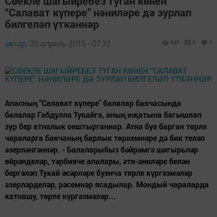
Сөекле шагыйребез туган көнен
“Салават күпере” нәниләре дә зурлап
билгеләп үткәннәр
автор,
30 апрель 2015 - 07:32
685
0
0
Апасның "Салават күпере" балалар бакчасында
балалар Габдулла Тукайга, аның иҗатына багышлап
зур бер атналык оештырганнар. Атна буе барган төрле
чараларга бакчаның барлык төркемнәре дә бик теләп
әзерләнгәннәр. - Балаларыбыз бәйрәмгә шигырьләр
өйрәнделәр, тәрбияче апалары, әти-әниләре белән
бергәләп Тукай әсәрләре буенча төрле күргәзмәләр
әзерләрделәр, рәсемнәр ясадылар. Мондый чараларда
катнашу, төрле күргәзмәләр...