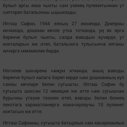
булып аргы якка чыкты һәм үзенең пулеметыннан ут
сиптереп батальонны ышыклады.
Иптәш Сафин, 1944 елның 27 июнендә, Днепрны
кичкәндә, дошман көчле утка тотканда, уң як ярга
беренче булып чыкты, салда взводын күчерде, ут
нокталарын юк итеп, батальонга тулысынча елганы
кичәргә мөмкинлек бирде.
Могилев шәһәренә һөҗүм иткәндә, аның взводы
беренче булып калага бәреп керде һәм дошманның күп
санлы көчләре белән сугышты. Иптәш Сафин бу
сугышта шәхсән 12 немецне юк итте һәм сугышчан
бурычны үтәүне тәэмин итеп, взводы белән безнең
пехотага хәрәкәтләнергә комачаулаучы 10 пулемет
ноктасын юк итте.
Иптәш Сафинны, сугышта батырлык һәм каһарманлык