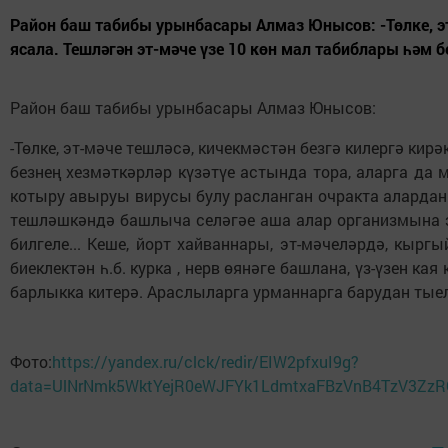
Район баш табибы урынбасары Алмаз Юнысов: -Төлке, эт-
ясала. Тешләгән эт-мәче үзе 10 көн мал табиблары һәм бе
Район баш табибы урынбасары Алмаз Юнысов:
-Төлке, эт-мәче тешләсә, кичекмәстән безгә килергә кирә
безнең хезмәткәрләр күзәтүе астында тора, аларга да
котыру авыруы вирусы булу расланган очракта алардан 
тешләшкәндә башлыча селәгәе аша алар организмына эл
билгеле... Кеше, йорт хайваннары, эт-мәчеләрдә, кы
биеклектән һ.б. курка , нерв өянәге башлана, үз-үзен
барлыкка китерә. Араслыларга урманнарга барудан тыел
Фото:
https://yandex.ru/clck/redir/EIW2pfxuI9g?
data=UlNrNmk5WktYejR0eWJFYk1LdmtxaFBzVnB4TzV3Zz