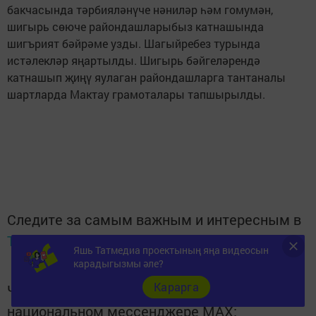
бакчасында тәрбияләнүче нәниләр һәм гомумән,
шигырь сөюче райондашларыбыз катнашында
шигърият бәйрәме узды. Шагыйребез турында
истәлекләр яңартылды. Шигырь бәйгеләрендә
катнашып җиңү яулаган райондашларга тантаналы
шартларда Мактау грамоталары тапшырылды.
Следите за самым важным и интересным в
Telegram-канале
Татмедиа
Яшь Татмедиа проектының яңа видеосын
карадыгызмы әле?
Карарга
Читайте новости Татарстана в
национальном мессенджере MАХ: