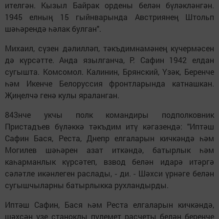
ителгән. Кызыл Байрак ордены белән бүләкләнгән.
1945 елның 15 гыйнварында Австриянең Штольп
шәһәрендә һәлак булган".
Михаил, сүзен дәлилләп, тәкъдимнамәнең күчермәсен
дә күрсәтте. Анда язылганча, Р. Сафин 1942 елдан
сугышта. Комсомол. Калинин, Брянский, Үзәк, Беренче
һәм Икенче Белоруссия фронтларында катнашкан.
Җиңелчә генә кулы яраланган.
843нче укчы полк командиры подполковник
Пристадъев бүләккә тәкъдим итү кәгазендә: "Иптәш
Сафин Бася, Реста, Днепр елгаларын кичкәндә һәм
Могилев шәһәрен азат иткәндә, батырлык һәм
каһарманлык күрсәтеп, взвод белән идарә итәргә
сәләтле икәнлеген раслады, - ди. - Шәхси үрнәге белән
сугышчыларны батырлыкка рухландырды.
Иптәш Сафин, Бася һәм Реста елгаларын кичкәндә,
шәхсән үзе станоклы пулемет расчеты белән беренче