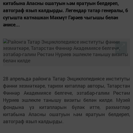
китабына Апасны ошатуын һәм яратуын белдереп,
автограф язып калдырды. Легендар татар генералы, 6
сугышта катнашкан Мәхмүт Гәрәев чыгышы белән
әнисе...
28 апрельдә районга Татар Энциклопедиясе институты
фәнни хезмәткәре, тарихи китаплар авторы, Татарстан
Фәннәр Академиясе белгече, эзтабар-галим Рөстәм
Нуриев эшлекле танышу визиты белән килде. Музей
фондына үз китапларын бүләк итте, рәхмәтләр
китабына Апасны ошатуын һәм яратуын белдереп,
автограф язып калдырды.