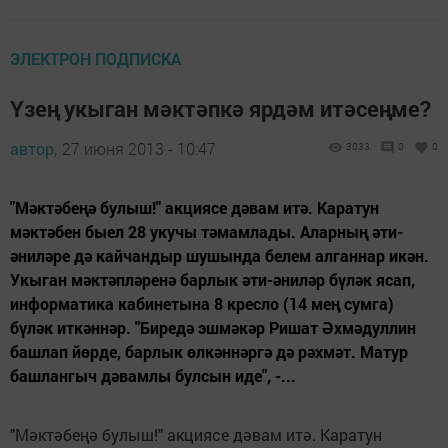
ЭЛЕКТРОН ПОДПИСКА
Үзең укыган мәктәпкә ярдәм итәсеңме?
автор,
27 июня 2013 - 10:47
3033
0
0
"Мәктәбеңә булыш!" акциясе дәвам итә. Каратун
мәктәбен быел 28 укучы тәмамлады. Аларның әти-
әниләре дә кайчандыр шушында белем алганнар икән.
Укыган мәктәпләренә барлык әти-әниләр бүләк ясап,
информатика кабинетына 8 кресло (14 мең сумга)
бүләк иткәннәр. "Биредә эшмәкәр Ришат Әхмәдуллин
башлап йөрде, барлык өлкәннәргә дә рәхмәт. Матур
башлангыч дәвамлы булсын иде", -...
"Мәктәбеңә булыш!" акциясе дәвам итә. Каратун