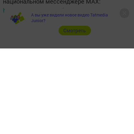
национальном мессенджере MАХ:
https://max.ru/tatmedia
А вы уже видели новое видео Tatmedia
Junior?
Cмотреть
Теги:
ПОКАЗАТЕЛИ МЕХАНИЗАТОРОВ ОБЪЕДИНЕНИЯ
«АПАС»
Перейти на страницу новости