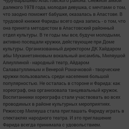
Чуру-Барышево Апастовского района. Снежной зимой
далекого 1978 года, молодая девушка, с мечтами о том,
что заодно поможет бабушке, оказалась в Апастове. В
трудовой книжке Фариды всего одна запись - о том, что
она принята методистом в Апастовский районный
отдел культуры. В те годы мы все, будучи молодыми,
активно посещали кружки, действующие при Доме
культуры. Организованный директором ДК Хайдаром
абы Мухаметзяновым вокальный ансамбль, Миляушой
Алиуллиной - народный театр, Айдаром
Салаватуллиным и Венерой Ромачковой - творческие
кружки пользовались среди населения большой
популярностью. Не осталась в стороне и Фарида: как
хореограф, она организовала танцевальный кружок.
Воспитанники хореографа стали участвовать во всех
проводимых в районе культурных мероприятиях.
Режиссер Миляуша стала приглашать Фариду играть в
спектаклях народного театра. И это приглашение
Фарида всегда принимала с удовольствием.