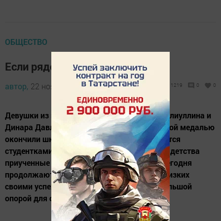
ОБЩЕСТВО
Если рядом мама
автор,
22 ноября 2012 - 06:22
1219
0
0
Девушки из поселка Заготзерно Альбина Галиуллина и
Динара Давлетшина в этом году с серебряной медалью
окончили школу, в настоящее время являются
студентками высших учебных заведений. С детства
приученные к старанию, труду девушки и сегодня
продолжают радовать своих родителей, близких
своими успехами. Их мамы всегда были большой
опорой для своих дочерей....