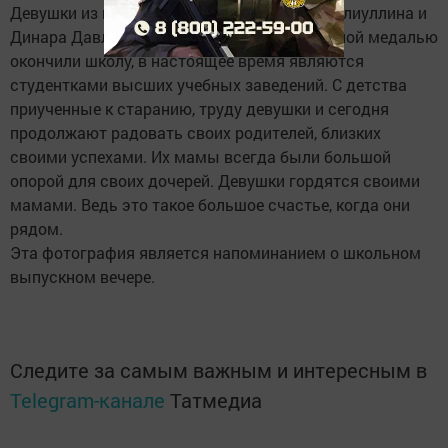
Девушки из поселка Заготзерно Альбина Галиуллина и
Динара Давлетшина в этом году с серебряной медалью
окончили школу, в настоящее время являются
студентками высших учебных заведений. С детства
приученные к старанию, труду девушки и сегодня
продолжают радовать своих родителей, близких
своими успехами. Их мамы всегда были большой
опорой для своих дочерей. Девушки гордятся своими
мамами. Ведь это такое большое счастье, когда они
рядом.
Эта фотография является напоминанием о школьном
выпускном вечере.
Следите за самым важным и интересным в
Telegram-канале
Татмедиа