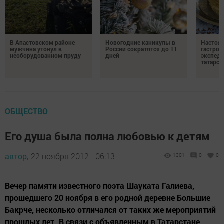
В Апастовском районе
Новогодние каникулы в
Настоя
мужчина утонул в
России сократятся до 11
гастро
необорудованном пруду
дней
экспеди
татарск
ОБЩЕСТВО
Его душа была полна любовью к детям
автор,
22 ноября 2012 - 06:13
1301
0
0
Вечер памяти известного поэта Шауката Галиева,
прошедшего 20 ноября в его родной деревне Большие
Бакрче, несколько отличался от таких же мероприятий
прошлых лет. В связи с объявленным в Татарстане