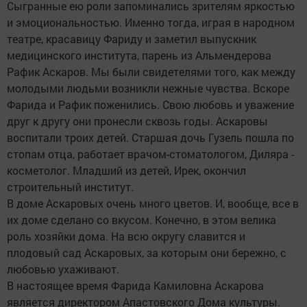
Сыгранные ею роли запоминались зрителям яркостью
и эмоциональностью. Именно тогда, играя в народном
театре, красавицу Фариду и заметил выпускник
медицинского института, парень из Альмендерова
Рафик Аскаров. Мы были свидетелями того, как между
молодыми людьми возникли нежные чувства. Вскоре
Фарида и Рафик поженились. Свою любовь и уважение
друг к другу они пронесли сквозь годы. Аскаровы
воспитали троих детей. Старшая дочь Гузель пошла по
стопам отца, работает врачом-стоматологом, Диляра -
косметолог. Младший из детей, Ирек, окончил
строительный институт.
В доме Аскаровых очень много цветов. И, вообще, все в
их доме сделано со вкусом. Конечно, в этом велика
роль хозяйки дома. На всю округу славится и
плодовый сад Аскаровых, за которым они бережно, с
любовью ухаживают.
В настоящее время Фарида Камиловна Аскарова
является директором Апастовского Дома культуры.