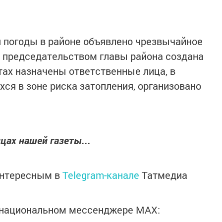
я погоды в районе объявлено чрезвычайное
од председательством главы района создана
тах назначены ответственные лица, в
ся в зоне риска затопления, организовано
цах нашей газеты...
интересным в
Telegram-канале
Татмедиа
в национальном мессенджере MАХ: