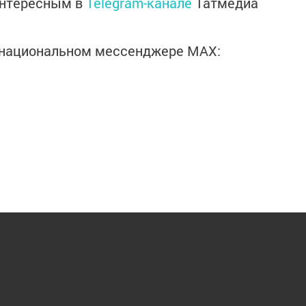
интересным в
Telegram-канале
Татмедиа
в национальном мессенджере MАХ: