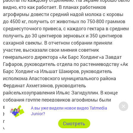
видно, кто как работает. В планах работников
агрофирмы довести средний надой молока с коровы
до 4500 кг, получить от животных по 750-800 граммов
среднесуточного привеса, с каждого гектара в среднем
получить до 30 центнеров зерновых и 350 центнеров
сахарной свеклы. В отчетном собрании приняли
участие, высказали свои мнения советник
генерального директора «Ак Барс Холдинг»а Завдат
Гафаров, руководитель отдела по растениеводству «Ак
Барс Холдинг»а Ильшат Шакиров, руководитель
исполкома Апастовского муниципального района
Фердинат Ахметзянов, руководитель
райсельхозуправления Ильяс Загидуллин. В конце
собрания группе передовиков агрофирмы были
вручены денежные премии.
А вы уже видели новое видео Tatmedia
На снимке: руководитель агрофирмы Марат Хасанов и
Junior?
представитель «Ак Барс Холдинг»а Ильшат Шакиров
Cмотреть
чествуют лучшего технолога искусственного