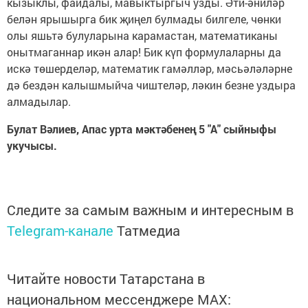
кызыклы, файдалы, мавыктыргыч узды. Әти-әниләр
белән ярышырга бик җиңел булмады билгеле, чөнки
олы яшьтә булуларына карамастан, математиканы
онытмаганнар икән алар! Бик күп формулаларны да
искә төшерделәр, математик гамәлләр, мәсьә­ләләрне
дә бездән калышмыйча чиштеләр, ләкин безне уздыра
алмадылар.
Булат В
ә
лиев, Апас урта м
ә
кт
ә
бене
ң
5 "А" сыйныфы
укучысы.
Следите за самым важным и интересным в
Telegram-канале
Татмедиа
Читайте новости Татарстана в
национальном мессенджере MАХ: