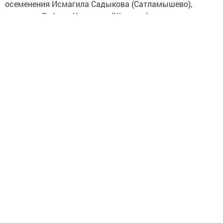
осеменения Исмагила Садыкова (Сатламышево),
ветврача Рафила Халилова (Шигаево) и заведующую
фермой Дильбар Мифтахову (Давликеево).
Следите за самым важным и интересным в
Telegram-канале
Татмедиа
Читайте новости Татарстана в
национальном мессенджере MАХ:
https://max.ru/tatmedia