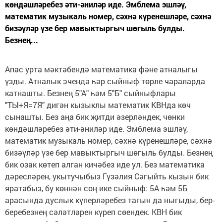
көндәшләребез әти-әниләр иде. Эмблема эшләү,
математик музыкаль номер, сәхнә күренешләре, сәхнә
бизәүләр үзе бер мавыктыргыч шөгыль булды.
Безнең...
Апас урта мәктәбендә математика фәне атналыгы
үзды. Атналык эчендә һәр сыйныф төрле чараларда
катнашты. Безнең 5"А" һәм 5"Б" сыйныфлары
"ТЫ+Я=7Я" дигән кызыклы математик КВНда көч
сынашты. Без аңа бик җитди әзерләндек, чөнки
көндәшләребез әти-әниләр иде. Эмблема эшләү,
математик музыкаль номер, сәхнә күренешләре, сәхнә
бизәүләр үзе бер мавыктыргыч шөгыль булды. Безнең
бик озак көтеп алган кичәбез иде ул. Без математика
дәресләрен, укытучыбыз Гүзәлия Сәгыйть кызын бик
яратабыз, бу көннән соң ике сыйныф: 5А һәм 5Б
арасында дуслык күперләребез тагын да ныгыды, бер-
беребезнең сәләтләрен күреп сөендек. КВН бик