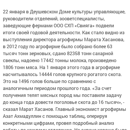
22 января в Деушевском Доме культуры управляющие,
руководители отделений, зооветспециалисты,
заведующие фермами ООО СХП «Свияга» подвели
итоги своей годовой деятельности. Как стало видно из
выступления директора агрофирмы Марата Хасанова,
в 2012 году по агрофирме было собрано более 63
тысяч тонн зерновых, сдано 82358 тонн сахарной
свеклы, надоено 17442 тонны молока, произведено
1806 тонн мяса. На 1 января этого года в агрофирме
насчитывалось 14444 голов крупного рогатого скота.
Это на 1496 голов больше по сравнению с
аналогичным периодом прошлого года. «За счет
получения телят мясных пород мы поставили задачу
до конца года довести поголовье скота до 16 тысяч», -
сказал Марат Хасанов. Главный экономист агрофирмы
Азат Ахмадуллин с помощью таблиц, оперируя
конкретными цифрами, провел подробный анализ
работы по каждому отделению. На экране хорошо было