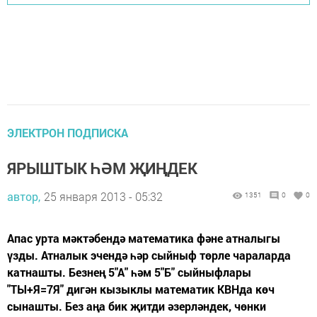
ЭЛЕКТРОН ПОДПИСКА
ЯРЫШТЫК ҺӘМ ҖИҢДЕК
автор,
25 января 2013 - 05:32
1351
0
0
Апас урта мәктәбендә математика фәне атналыгы
үзды. Атналык эчендә һәр сыйныф төрле чараларда
катнашты. Безнең 5"А" һәм 5"Б" сыйныфлары
"ТЫ+Я=7Я" дигән кызыклы математик КВНда көч
сынашты. Без аңа бик җитди әзерләндек, чөнки