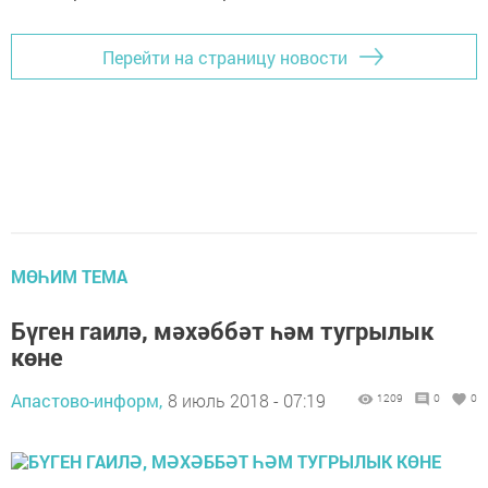
Перейти на страницу новости
МӨҺИМ ТЕМА
Бүген гаилә, мәхәббәт һәм тугрылык
көне
Апастово-информ,
8 июль 2018 - 07:19
1209
0
0