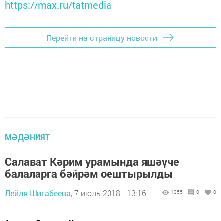
https://max.ru/tatmedia
Перейти на страницу новости
МӘДӘНИЯТ
Салават Кәрим урамында яшәүче
балаларга бәйрәм оештырылды
Лейля Шигабеева,
7 июль 2018 - 13:16
1355
0
0