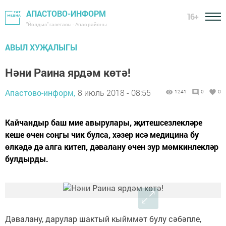
АПАСТОВО-ИНФОРМ
16+
"Йолдыз" газетасы - Апас районы
АВЫЛ ХУҖАЛЫГЫ
Нәни Раина ярдәм көтә!
Апастово-информ,
8 июль 2018 - 08:55
1241
0
0
Кайчандыр баш мие авырулары, җитешсезлекләре
кеше өчен соңгы чик булса, хәзер исә медицина бу
өлкәдә дә алга китеп, дәвалану өчен зур мөмкинлекләр
булдырды.
Дәвалану, дарулар шактый кыйммәт булу сәбәпле,