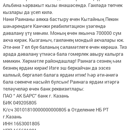
Альбина һәрвакыт кызы янәшәсендә. Гаиләдә төпчек
кызлары да үсеп килә.
Нәни Раинаны аякка бастыру өчен Кытайның Пекин
шәһәрендәге Канчжи реабилитацион үзәгендә
дәвалану үтү мөһим. Моның өчен якынча 700000 сум
акча кирәк. Кызганыч, гаиләнең мондый акчалары юк.
Әти-әни 7 ел буе баланың сәламәтлеге өчен көрәшә. Тиз
арада дәвалану үтмәсә бала гомерлек авыру калырга
мөмкин. Хөрмәтле райондашлар! Раинага сезнең һәм
безнең ярдәм кирәк! Изге эш беркайчан да эзсез
калмый, бергәләп балага ярдәм итик! Һәр әти-әнигә
бала сөенече насыйп булсын! Раинага ярдәм итәргә
теләүчеләр өчен банк реквизитлары:
ПАО “ АК БАРС” банк г. Казань
БИК 049205805
К/сч 30101810000000000805 в Отделение НБ РТ
г.Казань
ИНН 1653001805