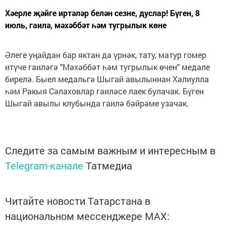
Хәерле җәйге иртәләр белән сезне, дуслар! Бүген, 8
июль, гаилә, мәхәббәт һәм тугрылык көне
Әлеге уңайдан бар яктан да үрнәк, тату, матур гомер
итүче гаиләгә "Мәхәббәт һәм тугрылык өчен" медале
бирелә. Быел медальгә Шыгай авылыннан Хәлиулла
һәм Ракыя Сәлаховлар гаиләсе лаек булачак. Бүген
Шыгай авылы клубында гаилә бәйрәме узачак.
Следите за самым важным и интересным в
Telegram-канале
Татмедиа
Читайте новости Татарстана в
национальном мессенджере MАХ: