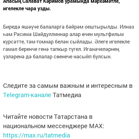
Апасың Салават Кәримов урамында мәрхәмәтле,
игелекле чара узды.
Биредә яшәүче балаларга бәйрәм оештырылды. Илназ
һәм Рәсимә Шәйдуллиннар алар өчен мультфильм
күрсәтте, тәм-томнар белән сыйлады. Әлеге игелекле
гамәл беренче генә тапкыр түгел. Иганәчеләрнең
үзләренә дә балалар сөенече насыйп булсын.
Следите за самым важным и интересным в
Telegram-канале
Татмедиа
Читайте новости Татарстана в
национальном мессенджере MАХ:
https://max.ru/tatmedia