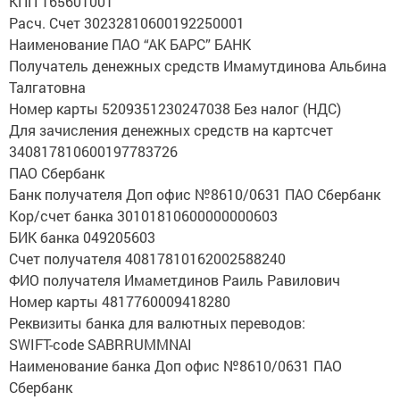
КПП 165601001
Расч. Счет 30232810600192250001
Наименование ПАО “АК БАРС” БАНК
Получатель денежных средств Имамутдинова Альбина
Талгатовна
Номер карты 5209351230247038 Без налог (НДС)
Для зачисления денежных средств на картсчет
340817810600197783726
ПАО Сбербанк
Банк получателя Доп офис №8610/0631 ПАО Сбербанк
Кор/счет банка 30101810600000000603
БИК банка 049205603
Счет получателя 40817810162002588240
ФИО получателя Имаметдинов Раиль Равилович
Номер карты 4817760009418280
Реквизиты банка для валютных переводов:
SWIFT-code SABRRUMMNAI
Наименование банка Доп офис №8610/0631 ПАО
Сбербанк