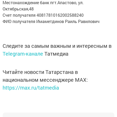
Местонахождение банк пгт.Апастово, ул.
Октябрьская,48
Счет получателя 40817810162002588240
ФИО получателя Имаметдинов Раиль Равилович
Следите за самым важным и интересным в
Telegram-канале
Татмедиа
Читайте новости Татарстана в
национальном мессенджере MАХ:
https://max.ru/tatmedia