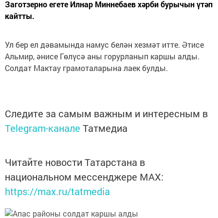
Заготзерно егете Илнар Миннебаев хәрби бурычын үтәп
кайтты.
Ул бер ел дәвамында намус белән хезмәт итте. Әтисе
Альмир, әнисе Гөлүсә аны горурланып каршы алды.
Солдат Мактау грамоталарына лаек булды.
Следите за самым важным и интересным в
Telegram-канале
Татмедиа
Читайте новости Татарстана в
национальном мессенджере MАХ:
https://max.ru/tatmedia