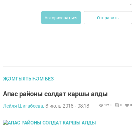
Отправить
Авторизоваться
ҖӘМГЫЯТЬ ҺӘМ БЕЗ
Апас районы солдат каршы алды
Лейля Шигабеева,
8 июль 2018 - 08:18
1210
0
0