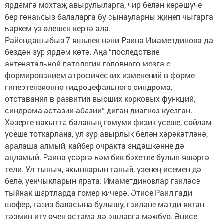
ярдәмгә мохтаҗ авырулыларга, чир белән көрәшүче
бер гөнаһсыз балаларга бу сынауларны җиңеп чыгарга
һәркем үз өлешен кертә ала.
Райондашыбыз 7 яшьлек нәни Раина Имаметдинова да
бездән зур ярдәм көтә. Аңа “последствие
антенатальной патологии головного мозга с
формированием атрофических изменений в форме
гипертензионно-гидроцефального синдрома,
отставания в развитии высших корковых функций,
синдрома астазии-абазии” дигән диагноз куелган.
Хәзерге вакытта баланың гомуми физик үсеше, сөйләм
үсеше тоткарлана, ул зур авырлык белән хәрәкәтләнә,
аралаша алмый, кайбер очракта эндәшкәнне дә
аңламый. Раина үсәргә һәм бик бәхетле булып яшәргә
тели. Ул тыныч, якыннарын таный, үзенең исемен дә
белә, уенчыкларын ярата. Имаметдиновлар гаиләсе
тыйнак шартларда гомер кичерә. Әтисе Раил гади
шофер, газиз баласына булышу, гаиләне матди яктан
тәэмин итү өчен өстәмә дә эшләргә мәҗбүр. Әнисе