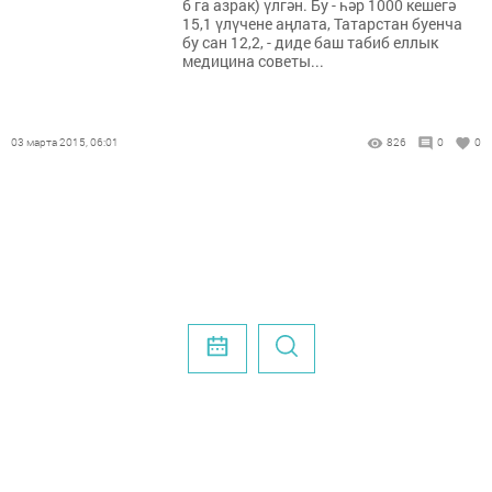
6 га азрак) үлгән. Бу - һәр 1000 кешегә
15,1 үлүчене аңлата, Татарстан буенча
бу сан 12,2, - диде баш табиб еллык
медицина советы...
03 марта 2015, 06:01
826
0
0