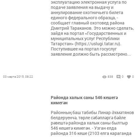
эксплуатацию электронная услуга по
подаче заявления на выдачу и
аннулирование охотничьего билета
единого федерального образца, -
сообщает главный охотовед района
Дмитрий Тараканов. Это можно сделать,
зайдя на портал «Государственных и
муниципальных услуг Республики
Татарстан» (https://uslugi.tatar.ru).
Поступившее на портал госуслуг
заявление должно быть рассмотрено...
03 марта 2015, 08:22
838
0
0
Районда халык саны 546 кешегә
кимегән
Районның баш табибы Линар Әхмәтянов
белдерүенчә, төрле сәбәпләргә бәйле
рәвештә районда халык саны былтыр
546 кешегә кимегән. - Узган елда
районда 316 кеше (2103 елга караганда