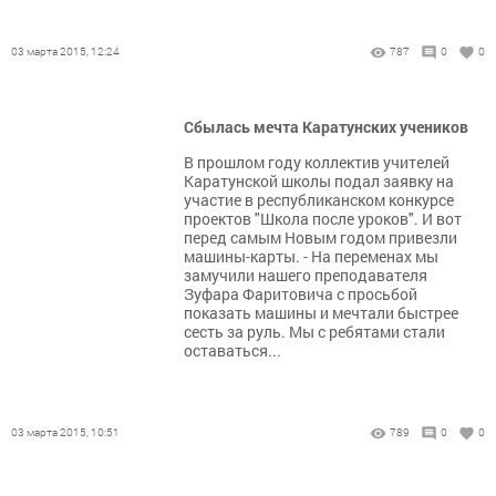
03 марта 2015, 12:24
787
0
0
Сбылась мечта Каратунских учеников
В прошлом году коллектив учителей
Каратунской школы подал заявку на
участие в республиканском конкурсе
проектов "Школа после уроков". И вот
перед самым Новым годом привезли
машины-карты. - На переменах мы
замучили нашего преподавателя
Зуфара Фаритовича с просьбой
показать машины и мечтали быстрее
сесть за руль. Мы с ребятами стали
оставаться...
03 марта 2015, 10:51
789
0
0