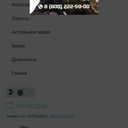
Фотогалереи
Опросы
Актуальное видео
Видео
Документы
Разное
Телефон АО «ТАТМЕДИА»:
(843) 222 09 84
16+