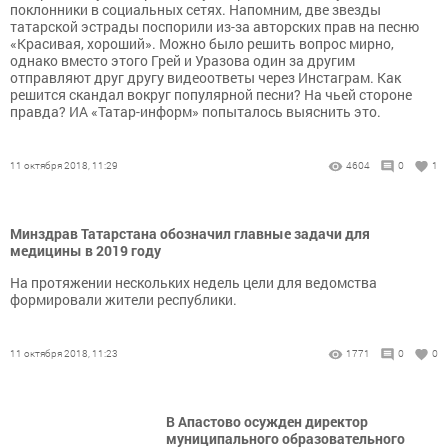
поклонники в социальных сетях. Напомним, две звезды
татарской эстрады поспорили из-за авторских прав на песню
«Красивая, хороший». Можно было решить вопрос мирно,
однако вместо этого Грей и Уразова один за другим
отправляют друг другу видеоответы через Инстаграм. Как
решится скандал вокруг популярной песни? На чьей стороне
правда? ИА «Татар-информ» попыталось выяснить это.
11 октября 2018, 11:29
4604
0
1
Минздрав Татарстана обозначил главные задачи для
медицины в 2019 году
На протяжении нескольких недель цели для ведомства
формировали жители республики.
11 октября 2018, 11:23
1771
0
0
В Апастово осужден директор
муниципального образовательного