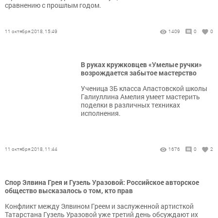
сравнению с прошлым годом.
11 октября 2018, 15:49
1409
0
0
В руках кружковцев «Умелые ручки»
возрождается забытое мастерство
Ученица 3Б класса Апастовской школы
Галиуллина Амелия умеет мастерить
поделки в различных техниках
исполнения.
11 октября 2018, 11:44
1676
0
2
Спор Элвина Грея и Гузель Уразовой: Российское авторское
общество высказалось о том, кто прав
Конфликт между Элвином Греем и заслуженной артисткой
Татарстана Гузель Уразовой уже третий день обсуждают их