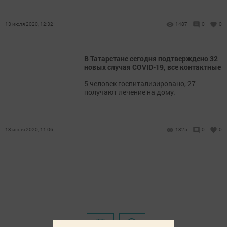
13 июля 2020, 12:32
1487
0
0
В Татарстане сегодня подтверждено 32
новых случая COVID-19, все контактные
5 человек госпитализировано, 27
получают лечение на дому.
13 июля 2020, 11:06
1825
0
0