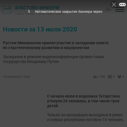
АПАСТОВО-ИНФОРМ
16+
5
Автоматическое закрытие баннера через
Газета "Звезда" - Апастовский район
Новости за 13 июля 2020
Рустам Минниханов принял участие в заседании совета
по стратегическому развитию и нацпроектам
Заседание в режиме видеоконференции провел глава
государства Владимир Путин.
13 июля 2020, 14:20
1186
0
0
С начала июля в водоемах Татарстана
утонули 24 человека, в том числе трое
детей
Только за прошедшие выходные в реках
и озерах республики погибли 10 человек.