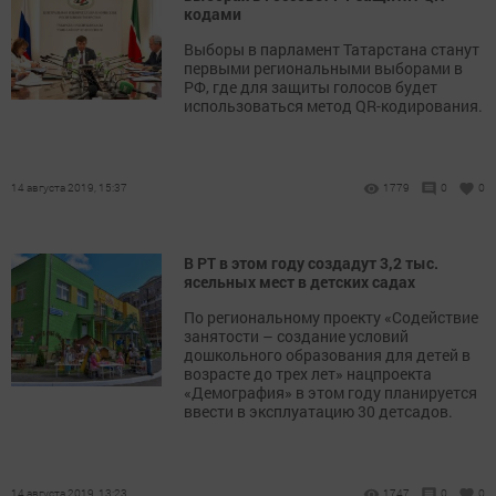
кодами
Выборы в парламент Татарстана станут
первыми региональными выборами в
РФ, где для защиты голосов будет
использоваться метод QR-кодирования.
14 августа 2019, 15:37
1779
0
0
В РТ в этом году создадут 3,2 тыс.
ясельных мест в детских садах
По региональному проекту «Содействие
занятости – создание условий
дошкольного образования для детей в
возрасте до трех лет» нацпроекта
«Демография» в этом году планируется
ввести в эксплуатацию 30 детсадов.
14 августа 2019, 13:23
1747
0
0