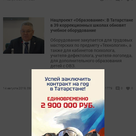
Нацпроект «Образование»: В Татарстане
в 39 коррекционных школах обновят
учебное оборудование
Оборудование закупается для трудовых
мастерских по предмету «Технология», а
также для кабинетов психолога,
учителя-дефектолога, учителя-логопеда,
для дополнительного образования
детей с ОВЗ.
14 августа 2019, 09:36
1779
0
0