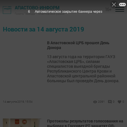
АПАСТОВО-ИНФОРМ
16+
6
Автоматическое закрытие баннера через
Газета "Звезда" - Апастовский район
Новости за 14 августа 2019
В Апастовской ЦРБ прошел День
Донора
13 августа года на территории ГАУЗ
«Апастовская ЦРБ», силами
специалистов выездной бригады
Республиканского Центра Крови и
Апастовской центральной районной
больницы был проведён День донора.
14 августа 2019, 15:54
2091
0
0
Протоколы результатов голосования на
выборах в Госсовет РТ защитят QR-