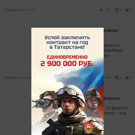
15 февраля 2019, 10:10
1201
0
0
15 февраля - День памяти воинов-
интернационалистов
Сегодня отмечается День памяти о
россиянах, исполнявших служебный
долг за пределами Отечества
15 февраля 2019, 09:45
1995
0
0
Народные приметы на 15 февраля
Половина февраля позади. 15 февраля -
время первого ощущения весны – она
уже чувствуется в воздухе.