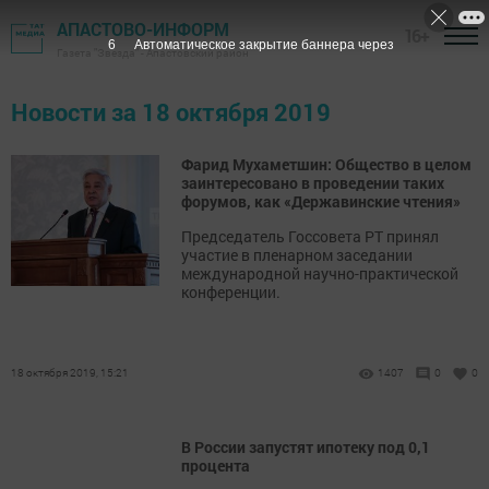
АПАСТОВО-ИНФОРМ
16+
6
Автоматическое закрытие баннера через
Газета "Звезда" - Апастовский район
Новости за 18 октября 2019
Фарид Мухаметшин: Общество в целом
заинтересовано в проведении таких
форумов, как «Державинские чтения»
Председатель Госсовета РТ принял
участие в пленарном заседании
международной научно-практической
конференции.
18 октября 2019, 15:21
1407
0
0
В России запустят ипотеку под 0,1
процента