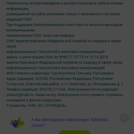
Перепечатка, воспроизведение и распространение в любом объеме
информации,
размещенной на сайте, возможна только с письменного согласия
редакций СМИ.
При поддержке Республиканского агентства по печати и массовым
коммуникациям.
Наименование СМИ: Апастово-информ
СМИ зарегистрировано Федеральной службой по надзору в сфере
связи,
информационных технологий и массовых коммуникаций
запись о регистрации СМИ Эл №ФС77-73779 от 12.10.2018
зарегистрировано Федеральной службой по надзору в сфере связи,
информационных технологий и массовых коммуникаций
ФИО главного редактора: Сунгатуллина Гульнара Рустамовна
Адрес редакции: 422350, Россиийская Федерация, Республика
Татарстан, Апастовский район, п.г.т. Апастово, ул. Молодежная, д. 1
Телефон редакции: (84376) 2-13-66. Электронная почта редакции:
yolduzz@mail.ru, также на эту электронную почту можете отправить
сообщения о фактах коррупции.
Учредитель СМИ: АО «ТАТМЕДИА»
Антикоррупционная политика
А вы уже видели новое видео Tatmedia
АО «ТАТМЕДИА» использует «cookie»
для персонализации сервисов и
Junior?
удобства пользователей сайтом.
Использование «cookie» можно отменить в настройках браузера.