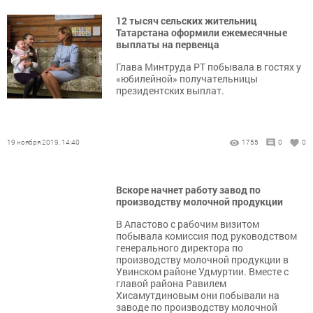
12 тысяч сельских жительниц
Татарстана оформили ежемесячные
выплаты на первенца
Глава Минтруда РТ побывала в гостях у
«юбилейной» получательницы
президентских выплат.
19 ноября 2019, 14:40
1755
0
0
Вскоре начнет работу завод по
производству молочной продукции
В Апастово с рабочим визитом
побывала комиссия под руководством
генерального директора по
производству молочной продукции в
Увинском районе Удмуртии. Вместе с
главой района Равилем
Хисамутдиновым они побывали на
заводе по производству молочной