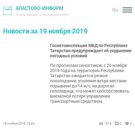
АПАСТОВО-ИНФОРМ
16+
Газета "Звезда" - Апастовский район
Новости за 19 ноября 2019
Госавтоинспекция МВД по Республике
Татарстан предупреждает об ухудшении
погодных условий
По прогнозам синоптиков, с 20 ноября
2019 года на территории Республики
Татарстан ожидается резкое
похолодание, усиление ветра местами
порывами до 14 м/с, на дорогах
гололедица, что может способствовать
внезапной потере управления
транспортным средством.
19 ноября 2019, 16:34
1613
0
0