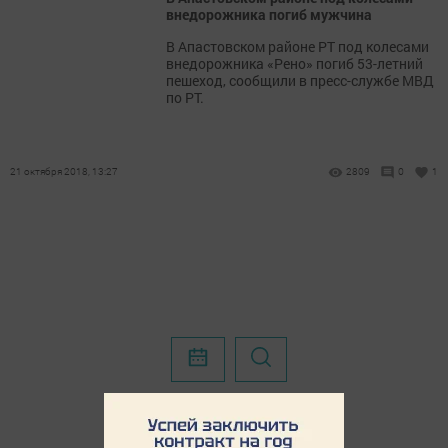
внедорожника погиб мужчина
В Апастовском районе РТ под колесами
внедорожника «Рено» погиб 53-летний
пешеход, сообщили в пресс-службе МВД
по РТ.
21 октября 2018, 13:27
2809
0
1