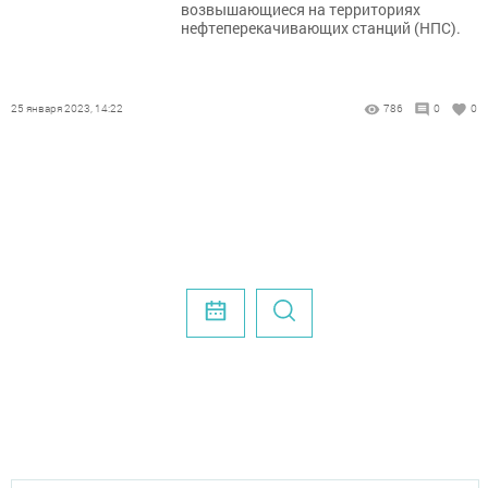
возвышающиеся на территориях
нефтеперекачивающих станций (НПС).
25 января 2023, 14:22
786
0
0