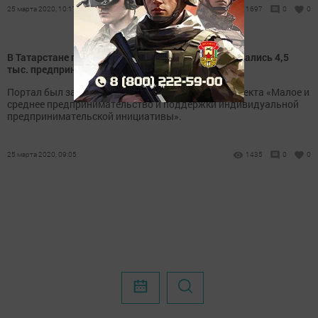
25 марта 2020, 10:17
1697
0
0
В Татарстане порталом ФАСТТРЕК.РФ воспользовались 4,5
тыс. предпринимателей
Портал был запущен в рамках национального проекта «Малое и
среднее предпринимательство и поддержки индивидуальной
предпринимательской инициативы».
25 марта 2020, 09:05
1435
0
0