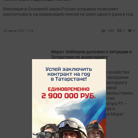
Вносимая в Основной закон России поправка позволяет
рассчитывать на индексацию пенсий не реже одного раза в год.
25 марта 2020, 11:29
1585
0
0
Марат Зяббаров доложил о ситуации в
Татарстане по мониторингу
сельхозпродукции
Сегодня министр сельского хозяйства
Дмитрий Патрушев провел заседание
Оперативного штаба по мониторингу
ситуации с социально значимой
сельхозпродукцией и продовольствием.
В мероприятии принял участие
заместитель Премьер-министра РТ –
министр сельского хозяйства и
продовольствия Татарстана Марат
Зяббаров.