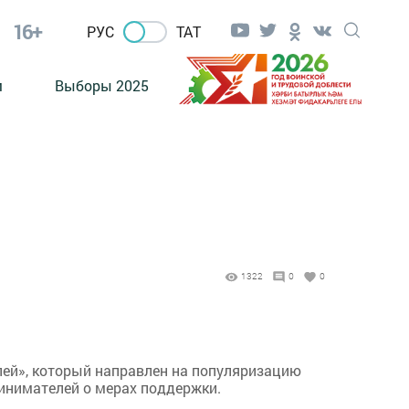
16+
РУС
ТАТ
м
Выборы 2025
1322
0
0
елей», который направлен на популяризацию
инимателей о мерах поддержки.