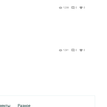
1238
0
0
1291
0
0
менты
Разное