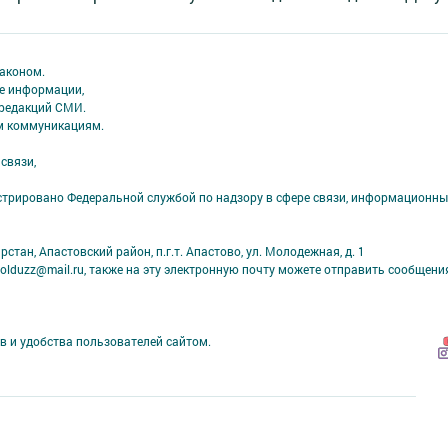
аконом.
ме информации,
 редакций СМИ.
ым коммуникациям.
связи,
стрировано Федеральной службой по надзору в сфере связи, информационны
тан, Апастовский район, п.г.т. Апастово, ул. Молодежная, д. 1
yolduzz@mail.ru, также на эту электронную почту можете отправить сообщени
в и удобства пользователей сайтом.