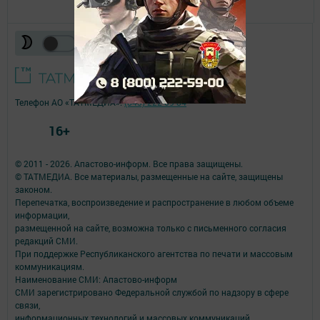
Телефон АО «ТАТМЕДИА»:
(843) 222 09 84
16+
© 2011 - 2026. Апастово-информ. Все права защищены.
© ТАТМЕДИА. Все материалы, размещенные на сайте, защищены
законом.
Перепечатка, воспроизведение и распространение в любом объеме
информации,
размещенной на сайте, возможна только с письменного согласия
редакций СМИ.
При поддержке Республиканского агентства по печати и массовым
коммуникациям.
Наименование СМИ: Апастово-информ
СМИ зарегистрировано Федеральной службой по надзору в сфере
связи,
информационных технологий и массовых коммуникаций