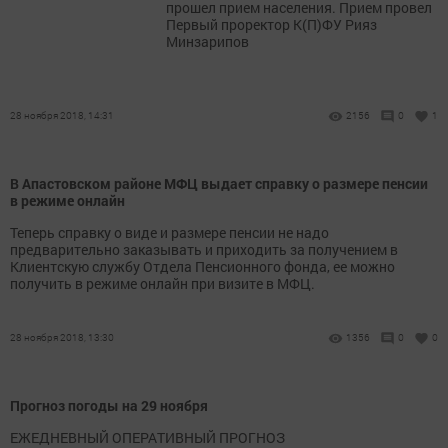
прошел прием населения. Прием провел
Первый проректор К(П)ФУ Рияз
Минзарипов
28 ноября 2018, 14:31
2156
0
1
В Апастовском районе МФЦ выдает справку о размере пенсии
в режиме онлайн
Теперь справку о виде и размере пенсии не надо
предварительно заказывать и приходить за получением в
Клиентскую службу Отдела Пенсионного фонда, ее можно
получить в режиме онлайн при визите в МФЦ.
28 ноября 2018, 13:30
1356
0
0
Прогноз погоды на 29 ноября
ЕЖЕДНЕВНЫЙ ОПЕРАТИВНЫЙ ПРОГНОЗ