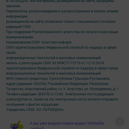
© ТАТМЕДИА. Все материалы, размещенные на сайте, защищены
законом.
Перепечатка, воспроизведение и распространение в любом объеме
информации,
размещенной на сайте, возможна только с письменного согласия
редакций СМИ.
При поддержке Республиканского агентства по печати и массовым
коммуникациям.
Наименование СМИ: Апастово-информ
СМИ зарегистрировано Федеральной службой по надзору в сфере
связи,
информационных технологий и массовых коммуникаций
запись о регистрации СМИ Эл №ФС77-73779 от 12.10.2018
зарегистрировано Федеральной службой по надзору в сфере связи,
информационных технологий и массовых коммуникаций
ФИО главного редактора: Сунгатуллина Гульнара Рустамовна
Адрес редакции: 422350, Россиийская Федерация, Республика
Татарстан, Апастовский район, п.г.т. Апастово, ул. Молодежная, д. 1
Телефон редакции: (84376) 2-13-66. Электронная почта редакции:
yolduzz@mail.ru, также на эту электронную почту можете отправить
сообщения о фактах коррупции.
Учредитель СМИ: АО «ТАТМЕДИА»
Антикоррупционная политика
А вы уже видели новое видео Tatmedia
АО «ТАТМЕДИА» использует «cookie»
для персонализации сервисов и
Junior?