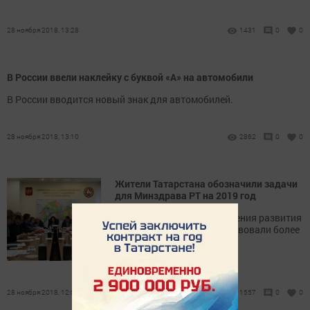
28 ноября 2018, 13:28
1431
0
0
В России ввели наклейку с буквой «А» на автомобили
В России вводится новый знак для автомобилей.
28 ноября 2018, 13:10
2862
0
0
Жители Татарстана обозначили задачи
для Минздрава РТ на 2019 год
В голосовании за направления развития
здравоохранения РТ участвовали более
шести тысяч человек.
28 ноября 2018, 12:06
1557
0
0