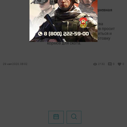
Заготовка кормов - злободневная
задача
Министр сельского хозяйства
республики Марат Зяббаров просит
районы серьезно подготовиться и
ответственно провести заготовку
кормов для скота.
29 мая 2020, 08:02
2132
0
0