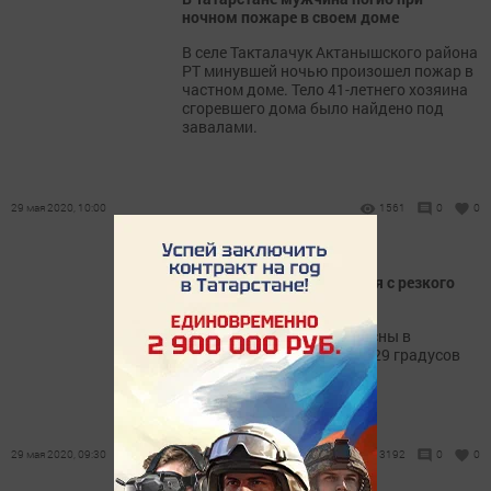
ночном пожаре в своем доме
В селе Такталачук Актанышского района
РТ минувшей ночью произошел пожар в
частном доме. Тело 41-летнего хозяина
сгоревшего дома было найдено под
завалами.
29 мая 2020, 10:00
1561
0
0
В Татарстане лето начнется с резкого
похолодания
В последние выходные весны в
республике ожидается до 29 градусов
тепла.
29 мая 2020, 09:30
3192
0
0