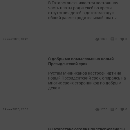
В Татарстане снижается постоянная
часть платы родителей во время
отсутствия детей в детском саду и
общий размер родительской платы
29 мая 2020, 13:42
1398
0
0
С добрыми помыслами на новый
Президентский срок
Рустам Минниханов настроен идти на
новый Президентский срок, опираясь на
многих своих сторонников по добрым
делам.
29 мая 2020, 12:05
1256
0
0
В Татарстане сегодня подтверждено 53