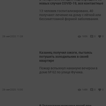
новых случая COVID-19, все контактные
13 человек госпитализировано, 40
получают лечение на дому с лёгкой или
бессимптомной формой заболевания.
29 мая 2020, 11:26
1856
0
0
Казанец получил ожоги, пытаясь
потушить холодильник в своей
квартире
Пожар вспыхнул накануне вечером в
доме № 62 по улице Фучика.
29 мая 2020, 10:30
1489
0
0
В Татарстане мужчина погиб при