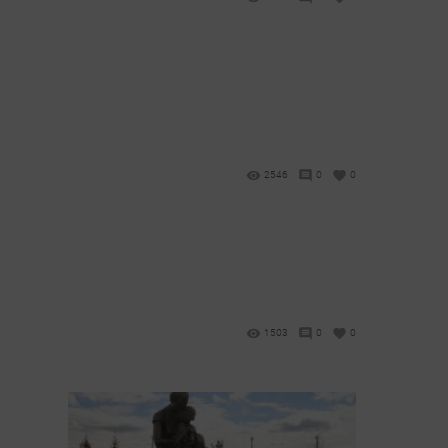
2546
0
0
1503
0
0