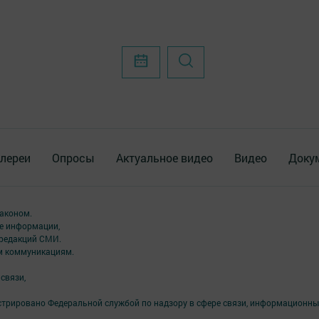
лереи
Опросы
Актуальное видео
Видео
Доку
аконом.
ме информации,
 редакций СМИ.
ым коммуникациям.
связи,
стрировано Федеральной службой по надзору в сфере связи, информационны