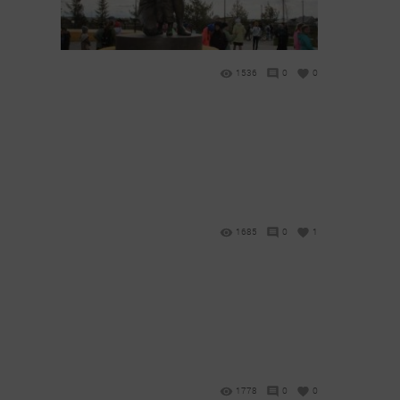
1536
0
0
1685
0
1
1778
0
0