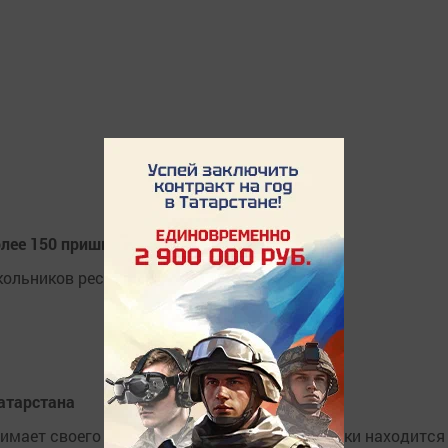
олее 150 пришкольных лагерей
кольников республики.
атарстана
имает своего малыша, а на ладони другой руки находится