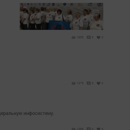
1855
0
0
1375
0
0
едеральную инфосистему.
1366
0
0