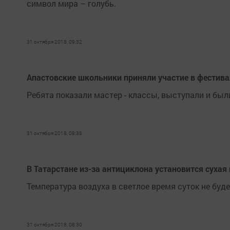
символ мира – голубь.
31 октября 2018, 09:32
Апастовские школьники приняли участие в фестивал
Ребята показали мастер - классы, выступали и б
31 октября 2018, 08:38
В Татарстане из-за антициклона установится сухая
Температура воздуха в светлое время суток не буд
31 октября 2018, 08:30