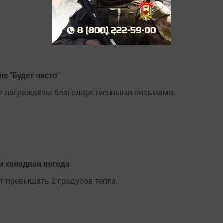
е "Будет чисто"
ыли награждены благодарственными письмами.
 и холодная погода
ет превышать 2 градусов тепла.