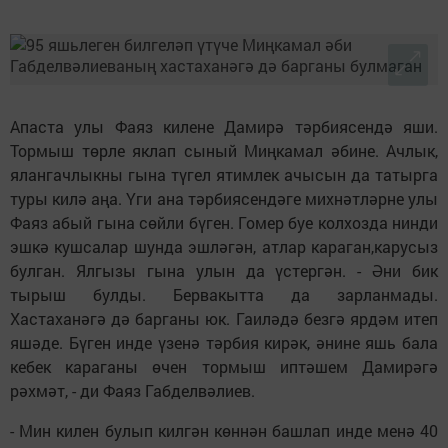
Апаста улы Фаяз килене Дамирә тәрбиясендә яши.
Тормыш төрле яклап сыный Миңкамал әбине. Ачлык,
ялангачлыкны гына түгел ятимлек ачысын да татырга
туры килә аңа. Үги ана тәрбиясендәге михнәтләрне улы
Фаяз абый гына сөйли бүген. Гомер буе колхозда нинди
эшкә кушсалар шунда эшләгән, атлар караган,карусыз
булган. Ялгызы гына улын да үстергән. - Әни бик
тырыш булды. Бервакытта да зарланмады.
Хастаханәгә дә барганы юк. Гаиләдә безгә ярдәм итеп
яшәде. Бүген инде үзенә тәрбия кирәк, әнине яшь бала
кебек караганы өчен тормыш иптәшем Дамирәгә
рәхмәт, - ди Фаяз Габделвәлиев.
- Мин килен булып килгән көннән башлап инде менә 40