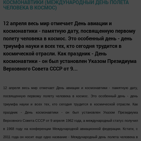
12 апреля весь мир отмечает День авиации и
космонавтики - памятную дату, посвященную первому
полету человека в космос. Это особенный день - день
триумфа науки и всех тех, кто сегодня трудится в
космической отрасли. Как праздник - День
космонавтики - он был установлен Указом Президиума
Верховного Совета СССР от 9...
12 апреля весь мир отмечает День авиации и космонавтики - памятную дату,
посвященную первому полету человека в космос. Это особенный день - день
триумфа науки и всех тех, кто сегодня трудится в космической отрасли. Как
праздник - День космонавтики - он был установлен Указом Президиума
Верховного Совета СССР от 9 апреля 1962 года, а международный статус получил
в 1968 году на конференции Международной авиационной федерации. Кстати, с
2011 года он носит еще одно название - Международный день полета человека в