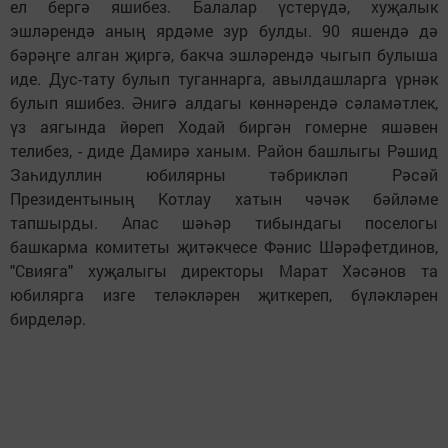
ел бергә яшибез. Балалар үстерүдә, хуҗалык
эшләрендә аның ярдәме зур булды. 90 яшендә дә
бәрәңге алган җиргә, бакча эшләрендә чыгып булыша
иде. Дус-тату булып туганнарга, авылдашларга үрнәк
булып яшибез. Әнигә алдагы көннәрендә сәламәтлек,
үз аягында йөреп Ходай биргән гомерне яшәвен
телибез, - диде Дамирә ханым. Район башлыгы Рәшид
Заһидуллин юбилярны тәбрикләп Рәсәй
Президентының Котлау хатын чәчәк бәйләме
тапшырды. Апас шәһәр тибындагы поселогы
башкарма комитеты җитәкчесе Фәнис Шәрәфетдинов,
"Свияга" хуҗалыгы директоры Марат Хәсәнов та
юбилярга изге теләкләрен җиткереп, бүләкләрен
бирделәр.