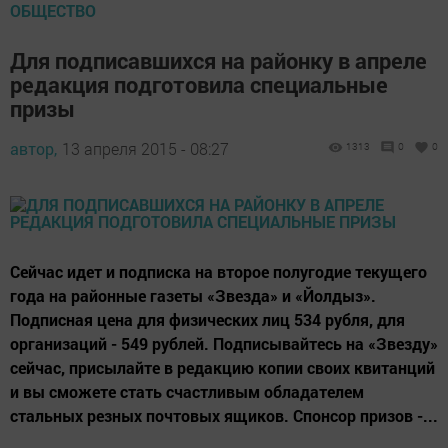
ОБЩЕСТВО
Для подписавшихся на районку в апреле
редакция подготовила специальные
призы
автор,
13 апреля 2015 - 08:27
1313
0
0
Сейчас идет и подписка на второе полугодие текущего
года на районные газеты «Звезда» и «Йолдыз».
Подписная цена для физических лиц 534 рубля, для
организаций - 549 рублей. Подписывайтесь на «Звезду»
сейчас, присылайте в редакцию копии своих квитанций
и вы сможете стать счастливым обладателем
стальных резных почтовых ящиков. Спонсор призов -...