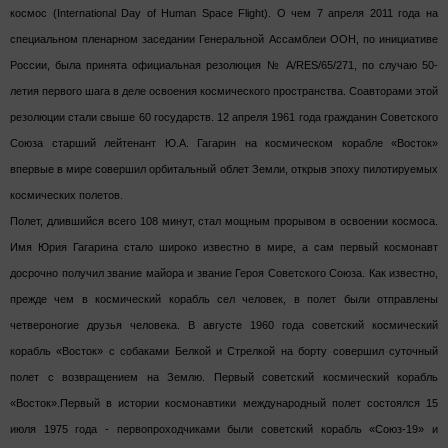
космос (International Day of Human Space Flight). О чем 7 апреля 2011 года на
специальном пленарном заседании Генеральной Ассамблеи ООН, по инициативе
России, была принята официальная резолюция № A/RES/65/271, по случаю 50-
летия первого шага в деле освоения космического пространства. Соавторами этой
резолюции стали свыше 60 государств. 12 апреля 1961 года гражданин Советского
Союза старший лейтенант Ю.А. Гагарин на космическом корабле «Восток»
впервые в мире совершил орбитальный облет Земли, открыв эпоху пилотируемых
космических полетов.
Полет, длившийся всего 108 минут, стал мощным прорывом в освоении космоса.
Имя Юрия Гагарина стало широко известно в мире, а сам первый космонавт
досрочно получил звание майора и звание Героя Советского Союза. Как известно,
прежде чем в космический корабль сел человек, в полет были отправлены
четвероногие друзья человека. В августе 1960 года советский космический
корабль «Восток» с собаками Белкой и Стрелкой на борту совершил суточный
полет с возвращением на Землю. Первый советский космический корабль
«Восток».
Первый в истории космонавтики международный полет состоялся 15
июля 1975 года - первопроходчиками были советский корабль «Союз-19» и