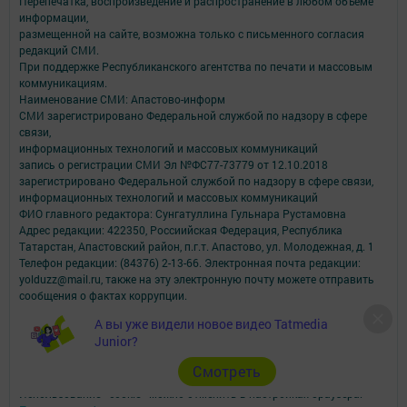
Перепечатка, воспроизведение и распространение в любом объеме
информации,
размещенной на сайте, возможна только с письменного согласия
редакций СМИ.
При поддержке Республиканского агентства по печати и массовым
коммуникациям.
Наименование СМИ: Апастово-информ
СМИ зарегистрировано Федеральной службой по надзору в сфере
связи,
информационных технологий и массовых коммуникаций
запись о регистрации СМИ Эл №ФС77-73779 от 12.10.2018
зарегистрировано Федеральной службой по надзору в сфере связи,
информационных технологий и массовых коммуникаций
ФИО главного редактора: Сунгатуллина Гульнара Рустамовна
Адрес редакции: 422350, Россиийская Федерация, Республика
Татарстан, Апастовский район, п.г.т. Апастово, ул. Молодежная, д. 1
Телефон редакции: (84376) 2-13-66. Электронная почта редакции:
yolduzz@mail.ru, также на эту электронную почту можете отправить
сообщения о фактах коррупции.
Учредитель СМИ: АО «ТАТМЕДИА»
А вы уже видели новое видео Tatmedia
Junior?
Антикоррупционная политика
АО «ТАТМЕДИА» использует «cookie»
для персонализации сервисов и
Cмотреть
удобства пользователей сайтом.
Использование «cookie» можно отменить в настройках браузера.