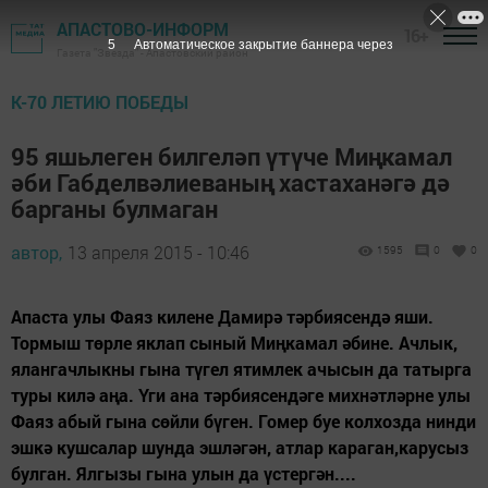
АПАСТОВО-ИНФОРМ
16+
4
Автоматическое закрытие баннера через
Газета "Звезда" - Апастовский район
К-70 ЛЕТИЮ ПОБЕДЫ
95 яшьлеген билгеләп үтүче Миңкамал
әби Габделвәлиеваның хастаханәгә дә
барганы булмаган
автор,
13 апреля 2015 - 10:46
1595
0
0
Апаста улы Фаяз килене Дамирә тәрбиясендә яши.
Тормыш төрле яклап сыный Миңкамал әбине. Ачлык,
ялангачлыкны гына түгел ятимлек ачысын да татырга
туры килә аңа. Үги ана тәрбиясендәге михнәтләрне улы
Фаяз абый гына сөйли бүген. Гомер буе колхозда нинди
эшкә кушсалар шунда эшләгән, атлар караган,карусыз
булган. Ялгызы гына улын да үстергән....