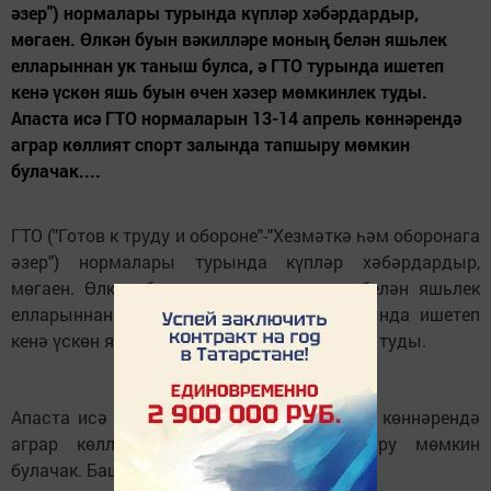
әзер") нормалары турында күпләр хәбәрдардыр,
мөгаен. Өлкән буын вәкилләре моның белән яшьлек
елларыннан ук таныш булса, ә ГТО турында ишетеп
кенә үскөн яшь буын өчен хәзер мөмкинлек туды.
Апаста исә ГТО нормаларын 13-14 апрель көннәрендә
аграр көллият спорт залында тапшыру мөмкин
булачак....
ГТО ("Готов к труду и обороне"-"Хезмәткә һәм оборонага
әзер") нормалары турында күпләр хәбәрдардыр,
мөгаен. Өлкән буын вәкилләре моның белән яшьлек
елларыннан ук таныш булса, ә ГТО турында ишетеп
кенә үскөн яшь буын өчен хәзер мөмкинлек туды.
Апаста исә ГТО нормаларын 13-14 апрель көннәрендә
аграр көллият спорт залында тапшыру мөмкин
булачак. Башлана 14.00 сәгатьтә.