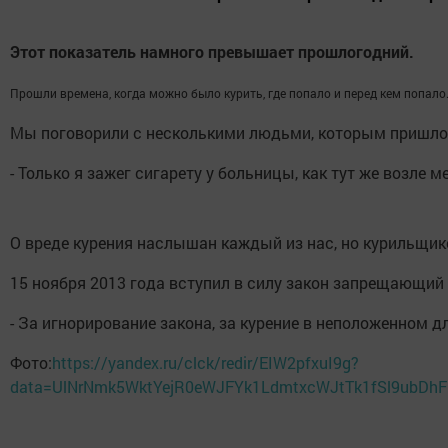
Этот показатель намного превышает прошлогодний.
Прошли времена, когда можно было курить, где попало и перед кем попал
Мы поговорили с несколькими людьми, которым пришлось 
- Только я зажег сигарету у больницы, как тут же возле
О вреде курения наслышан каждый из нас, но курильщико
15 ноября 2013 года вступил в силу закон запрещающий 
- За игнорирование закона, за курение в неположенном д
Фото:
https://yandex.ru/clck/redir/EIW2pfxuI9g?
data=UlNrNmk5WktYejR0eWJFYk1LdmtxcWJtTk1fSl9ubD