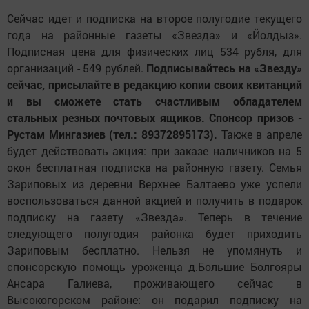
Сейчас идет и подписка на второе полугодие текущего
года на районные газеты «Звезда» и «Йолдыз».
Подписная цена для физических лиц 534 рубля, для
организаций - 549 рублей.
Подписывайтесь на «Звезду»
сейчас, присылайте в редакцию копии своих квитанций
и вы сможете стать счастливым обладателем
стальных резных почтовых ящиков.
Спонсор призов -
Рустам Мингазиев (тел.: 89372895173).
Также в апреле
будет действовать акция: при заказе наличников на 5
окон бесплатная подписка на районную газету. Семья
Зариповых из деревни Верхнее Балтаево уже успели
воспользоваться данной акцией и получить в подарок
подписку на газету «Звезда». Теперь в течение
следующего полугодия районка будет приходить
Зариповым бесплатно. Нельзя не упомянуть и
спонсорскую помощь уроженца д.Большие Болгояры
Ансара Галиева, проживающего сейчас в
Высокогорском районе: он подарил подписку на