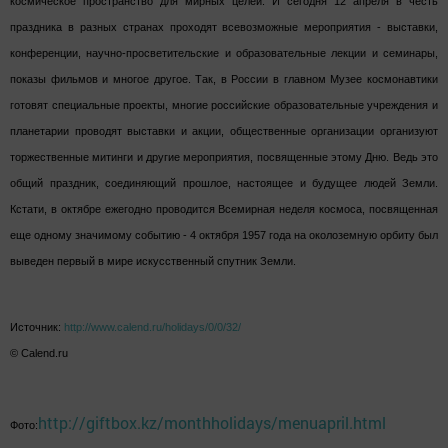
космическое пространство для мирных целей. И сегодня 12 апреля в честь
праздника в разных странах проходят всевозможные мероприятия - выставки,
конференции, научно-просветительские и образовательные лекции и семинары,
показы фильмов и многое другое. Так, в России в главном Музее космонавтики
готовят специальные проекты, многие российские образовательные учреждения и
планетарии проводят выставки и акции, общественные организации организуют
торжественные митинги и другие мероприятия, посвященные этому Дню. Ведь это
общий праздник, соединяющий прошлое, настоящее и будущее людей Земли.
Кстати, в октябре ежегодно проводится Всемирная неделя космоса, посвященная
еще одному значимому событию - 4 октября 1957 года на околоземную орбиту был
выведен первый в мире искусственный спутник Земли.
Источник:
http://www.calend.ru/holidays/0/0/32/
© Calend.ru
http://giftbox.kz/monthholidays/menuapril.html
Фото: