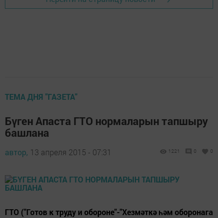
ТЕМА ДНЯ "ГАЗЕТА"
Бүген Апаста ГТО нормаларын тапшыру
башлана
автор,
13 апреля 2015 - 07:31
1221
0
0
ГТО ("Готов к труду и обороне"-"Хезмәткә һәм оборонага