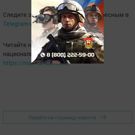
Следите за самым важным и интересным в
Telegram-канале
Татмедиа
Читайте новости Татарстана в
национальном мессенджере MАХ:
https://max.ru/tatmedia
Перейти на страницу новости