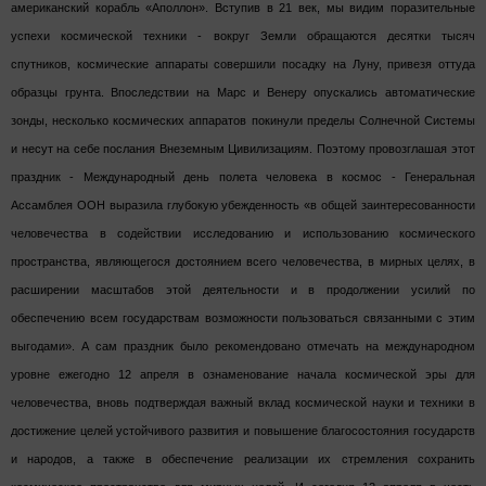
американский корабль «Аполлон». Вступив в 21 век, мы видим поразительные
успехи космической техники - вокруг Земли обращаются десятки тысяч
спутников, космические аппараты совершили посадку на Луну, привезя оттуда
образцы грунта. Впоследствии на Марс и Венеру опускались автоматические
зонды, несколько космических аппаратов покинули пределы Солнечной Системы
и несут на себе послания Внеземным Цивилизациям. Поэтому провозглашая этот
праздник - Международный день полета человека в космос - Генеральная
Ассамблея ООН выразила глубокую убежденность «в общей заинтересованности
человечества в содействии исследованию и использованию космического
пространства, являющегося достоянием всего человечества, в мирных целях, в
расширении масштабов этой деятельности и в продолжении усилий по
обеспечению всем государствам возможности пользоваться связанными с этим
выгодами». А сам праздник было рекомендовано отмечать на международном
уровне ежегодно 12 апреля в ознаменование начала космической эры для
человечества, вновь подтверждая важный вклад космической науки и техники в
достижение целей устойчивого развития и повышение благосостояния государств
и народов, а также в обеспечение реализации их стремления сохранить