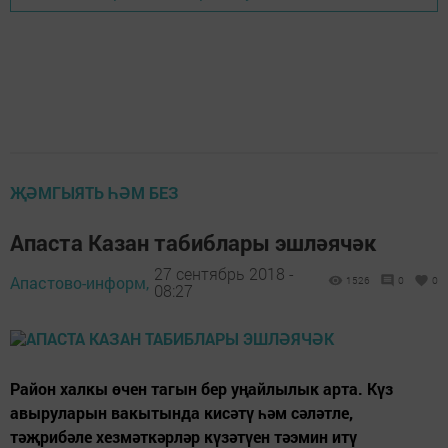
ҖӘМГЫЯТЬ ҺӘМ БЕЗ
Апаста Казан табиблары эшләячәк
27 сентябрь 2018 -
Апастово-информ,
1526
0
0
08:27
Район халкы өчен тагын бер уңайлылык арта. Күз
авыруларын вакытында кисәтү һәм сәләтле,
тәҗрибәле хезмәткәрләр күзәтүен тәэмин итү