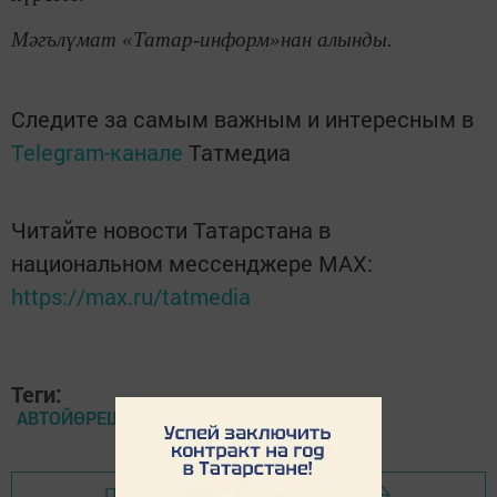
Мәгълүмат «Татар-информ»нан алынды.
Следите за самым важным и интересным в
Telegram-канале
Татмедиа
Читайте новости Татарстана в
национальном мессенджере MАХ:
https://max.ru/tatmedia
Теги:
АВТОЙӨРЕШ
Перейти на страницу новости