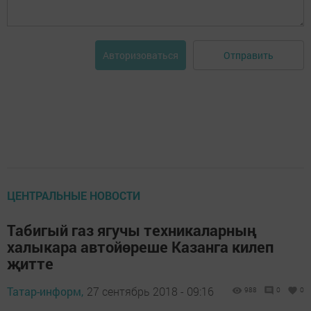
Отправить
Авторизоваться
ЦЕНТРАЛЬНЫЕ НОВОСТИ
Табигый газ ягучы техникаларның
халыкара автойөреше Казанга килеп
җитте
Татар-информ,
27 сентябрь 2018 - 09:16
988
0
0