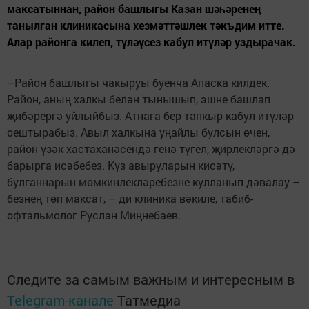
максатыннан, район башлыгы Казан шәһәренең
танылган клиникасына хезмәттәшлек тәкъдим итте.
Алар районга килеп, түләүсез кабул итүләр уздырачак.
–Район башлыгы чакыруы буенча Апаска килдек.
Район, аның халкы белән тынышып, эшне башлап
җибәрергә уйлыйбыз. Атнага бер тапкыр кабул итүләр
оештырабыз. Авыл халкына уңайлы булсын өчен,
район үзәк хастаханәсендә генә түгел, җирлекләргә дә
барырга исәбебез. Күз авыруларын кисәтү,
булганнарын мөмкинлекләребезне кулланып дәвалау –
безнең төп максат, – ди клиника вәкиле, табиб-
офтальмолог Руслан Миңнебаев.
Следите за самым важным и интересным в
Telegram-канале
Татмедиа