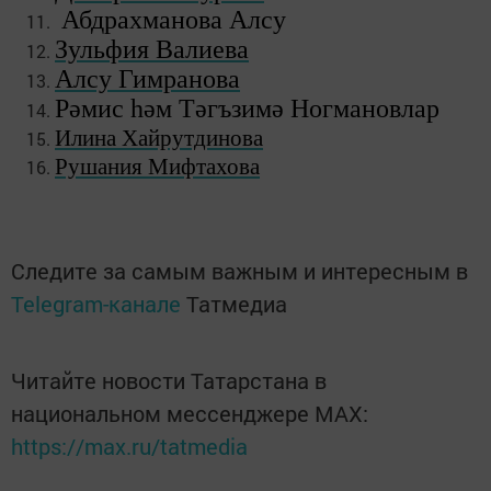
Абдрахманова Алсу
Зульфия Валиева
Алсу Гимранова
Рәмис һәм Тәгъзимә Ногмановлар
Илина Хайрутдинова
Рушания Мифтахова
Следите за самым важным и интересным в
Telegram-канале
Татмедиа
Читайте новости Татарстана в
национальном мессенджере MАХ:
https://max.ru/tatmedia