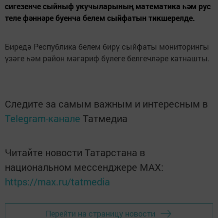
сигезенче сыйныф укучыларының математика һәм рус
теле фәннәре буенча белем сыйфатын тикшерелде.
Биредә Республика белем бирү сыйфаты мониторингы
үзәге һәм район мәгариф бүлеге белгечләре катнашты.
Следите за самым важным и интересным в
Telegram-канале
Татмедиа
Читайте новости Татарстана в
национальном мессенджере MАХ:
https://max.ru/tatmedia
Перейти на страницу новости