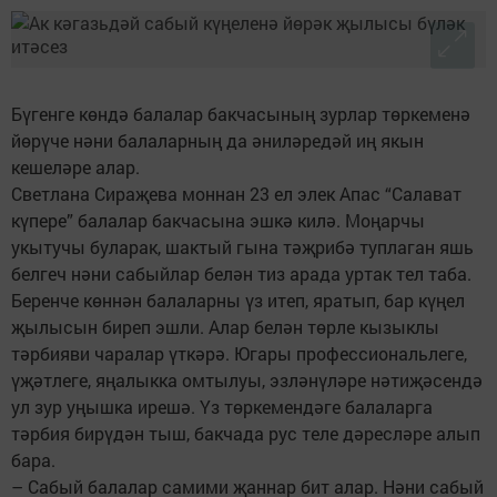
Бүгенге көндә балалар бакчасының зурлар төркеменә
йөрүче нәни балаларның да әниләредәй иң якын
кешеләре алар.
Светлана Сираҗева моннан 23 ел элек Апас “Салават
күпере” балалар бакчасына эшкә килә. Моңарчы
укытучы буларак, шактый гына тәҗрибә туплаган яшь
белгеч нәни сабыйлар белән тиз арада уртак тел таба.
Беренче көннән балаларны үз итеп, яратып, бар күңел
җылысын биреп эшли. Алар белән төрле кызыклы
тәрбияви чаралар үткәрә. Югары профессиональлеге,
үҗәтлеге, яңалыкка омтылуы, эзләнүләре нәтиҗәсендә
ул зур уңышка ирешә. Үз төркемендәге балаларга
тәрбия бирүдән тыш, бакчада рус теле дәресләре алып
бара.
– Сабый балалар самими җаннар бит алар. Нәни сабый