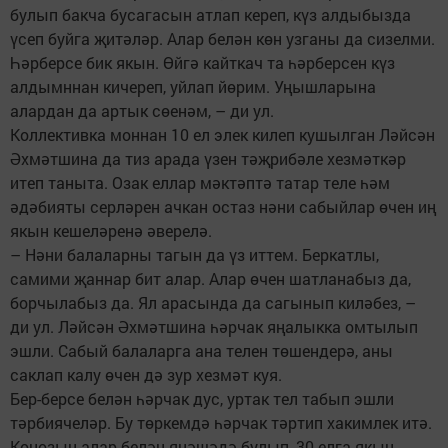
булып бакча бусагасын атлап кереп, күз алдыбызда
үсеп буйга җитәләр. Алар белән көн узганы да сизелми.
Һәрберсе бик якын. Өйгә кайткач та һәрберсен күз
алдымннан кичереп, уйлап йөрим. Уңышларына
алардан да артык сөенәм, – ди ул.
Коллективка моннан 10 ел элек килеп кушылган Ләйсән
Әхмәтшина да тиз арада үзен тәҗрибәле хезмәткәр
итеп таныта. Озак еллар мәктәптә татар теле һәм
әдәбияты серләрен ачкан остаз нәни сабыйлар өчен иң
якын кешеләренә әверелә.
– Нәни балаларны тагын да үз иттем. Беркатлы,
самими җаннар бит алар. Алар өчен шатланабыз да,
борчылабыз да. Ял арасында да сагынып киләбез, –
ди ул. Ләйсән Әхмәтшина һәрчак яңалыкка омтылып
эшли. Сабый балаларга ана телен төшендерә, аны
саклап калу өчен дә зур хезмәт куя.
Бер-берсе белән һәрчак дус, уртак тел табып эшли
тәрбиячеләр. Бу төркемдә һәрчак тәртип хакимлек итә.
Көнозын алар белән янәшәдә булып, 30 елга якын