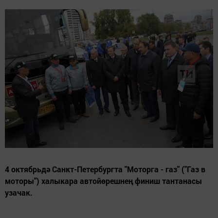
4 октябрьдә Санкт-Петербургта "Моторга - газ" ("Газ в
моторы") халыкара автойөрешнең финиш тантанасы
узачак.