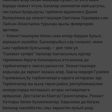
биредә хезмәт итүче, балалар иминлеген кайгыртучы,
чисталык булдыручы тәрбияче ярдәмчесе Дания
Вәлиуллина да хезмәттәшләре Светлана Сираҗева һәм
Ләйсән Әхмәтшина турында җылы фикерләрен
җиткерә.
– Хезмәттәшләрем белән озак еллар бердәм булып,
аңлашып эшлибез. Балаларыбыз сау-сәламәт, имин
һәм тәрбияле булсыннар, – дип тели ул.
“Салават күпере” балалар бакчасының зурлар
төркеменә йөрүче балаларның әти-әниләр дә
тәрбиячеләргә чиксез рәхмәтле. Хезмәттәшләре
алдында да хөрмәт казана алар. Бакча мөдире Гүзәлия
Гәрәеваның бу тәрбиячеләргә карата ихтирамы зур.
Тәрбиячеләр еш кына төрле район, республикакүләм
конкурсларда катнашып, югары нәтиҗәләргә
ирешәләр. Дистәләгән Мактау Грамоталары, Рәхмәт
Хатлары белән бүләкләнәләр. Барыннан да бигрәк
балалар мәхәббәтен, олы хөрмәтен яулый алар.