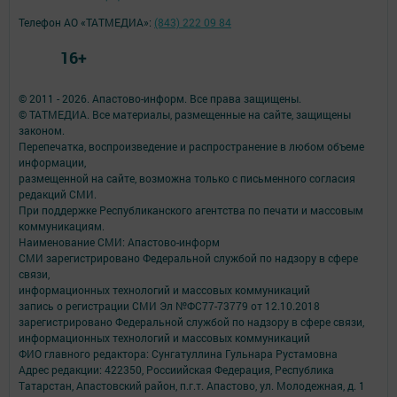
Телефон АО «ТАТМЕДИА»:
(843) 222 09 84
16+
© 2011 - 2026. Апастово-информ. Все права защищены.
© ТАТМЕДИА. Все материалы, размещенные на сайте, защищены
законом.
Перепечатка, воспроизведение и распространение в любом объеме
информации,
размещенной на сайте, возможна только с письменного согласия
редакций СМИ.
При поддержке Республиканского агентства по печати и массовым
коммуникациям.
Наименование СМИ: Апастово-информ
СМИ зарегистрировано Федеральной службой по надзору в сфере
связи,
информационных технологий и массовых коммуникаций
запись о регистрации СМИ Эл №ФС77-73779 от 12.10.2018
зарегистрировано Федеральной службой по надзору в сфере связи,
информационных технологий и массовых коммуникаций
ФИО главного редактора: Сунгатуллина Гульнара Рустамовна
Адрес редакции: 422350, Россиийская Федерация, Республика
Татарстан, Апастовский район, п.г.т. Апастово, ул. Молодежная, д. 1