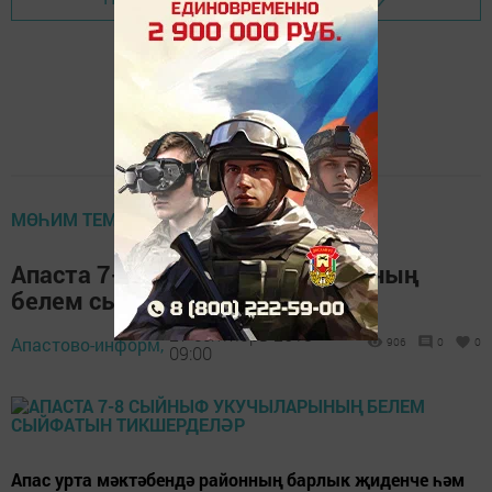
МӨҺИМ ТЕМА
Апаста 7-8 сыйныф укучыларының
белем сыйфатын тикшерделәр
27 сентябрь 2018 -
Апастово-информ,
906
0
0
09:00
Апас урта мәктәбендә районның барлык җиденче һәм