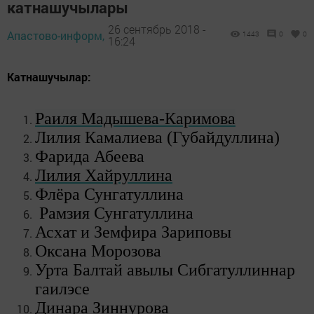
катнашучылары
26 сентябрь 2018 -
Апастово-информ,
1443
0
0
16:24
Катнашучылар:
Раиля Мадышева-Каримова
Лилия Камалиева (Губайдуллина)
Фарида Абеева
Лилия Хайруллина
Флёра Сунгатуллина
Рамзия Сунгатуллина
Асхат и Земфира Зариповы
Оксана Μорозова
Урта Балтай авылы Сибгатуллиннар
гаилэсе
Динара Зиннурова