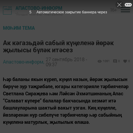
АПАСТОВО-ИНФОРМ
16+
4
Автоматическое закрытие баннера через
"Йолдыз" газетасы - Апас районы
МӨҺИМ ТЕМА
Ак кәгазьдәй сабый күңеленә йөрәк
җылысы бүләк итәсез
27 сентябрь 2018 -
Апастово-информ,
1061
0
0
09:37
Һәр баланы якын күреп, күңел назын, йөрәк җылысын
бирүче зур тәҗрибәле, югары категорияле тәрбиячеләр
Светлана Сираҗева һәм Ләйсән Әхмәтшинаның Апас
“Салават күпере” балалар бакчасында хезмәт итә
башлауларына шактый вакыт узган. Киң күңелле,
йөзләренән нур сибелүче тәрбиячеләр һәр сабыйның
күңеленә матурлык, җылылык өләшә.