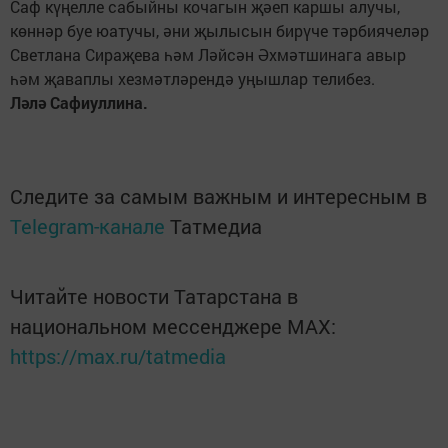
Саф күңелле сабыйны кочагын җәеп каршы алучы,
көннәр буе юатучы, әни җылысын бирүче тәрбиячеләр
Светлана Сираҗева һәм Ләйсән Әхмәтшинага авыр
һәм җаваплы хезмәтләрендә уңышлар телибез.
Ләлә Сафиуллина.
Следите за самым важным и интересным в
Telegram-канале
Татмедиа
Читайте новости Татарстана в
национальном мессенджере MАХ:
https://max.ru/tatmedia