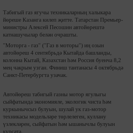
Табигый газ ягучы техникаларның халыкара
йөреше Казанга килеп җитте. Татарстан Премьер-
министры Алексей Песошин автойөрештә
катнашучылар белән очрашты.
"Моторга - газ" ("Газ в моторы") иң озын
автойөреш 4 сентябрьдә Кытайда башланды,
колонна Кытай, Казахстан һәм Россия буенча 8,2
мең чакрым узган. Финиш тантанасы 4 октябрьдә
Санкт-Петербургта узачак.
Автойөреш табигый газны мотор ягулыгы
сыйфатында экономияле, экологик чиста һәм
куркынычсыз булуын, шулай ук газ-мотор
техникасы модельләре төрлелеген, куллану
үзлекләрен, сыйфатын һәм ышанычлы булуын
күрсәтә.