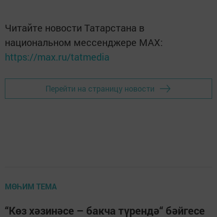
Читайте новости Татарстана в
национальном мессенджере MАХ:
https://max.ru/tatmedia
Перейти на страницу новости
МӨҺИМ ТЕМА
“Көз хәзинәсе – бакча түрендә“ бәйгесе