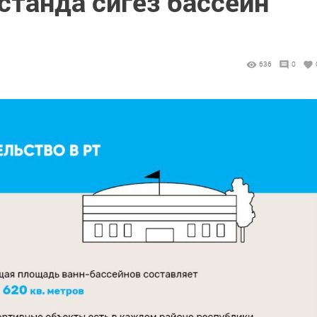
станда сигез бассейн
636
0