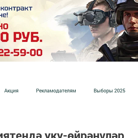
Акция
Рекламодателям
Выборы 2025
иятендә уку-өйрәнүләр