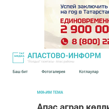
АПАСТОВО-ИНФОРМ
"Йолдыз" газетасы - Апас районы
Баш бит
Фотогалерея
Котлаулар
МӨҺИМ ТЕМА
Апас аграр көлл