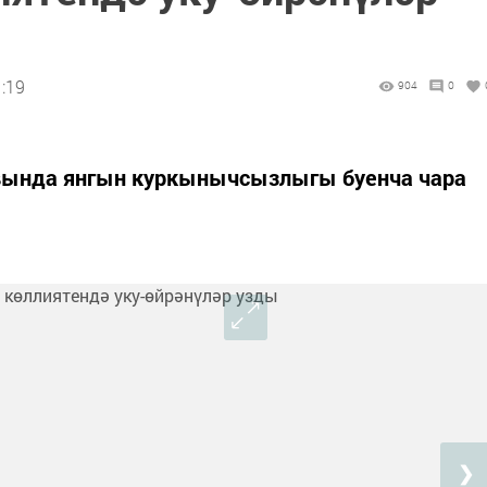
1:19
904
0
ивында янгын куркынычсызлыгы буенча чара
❯