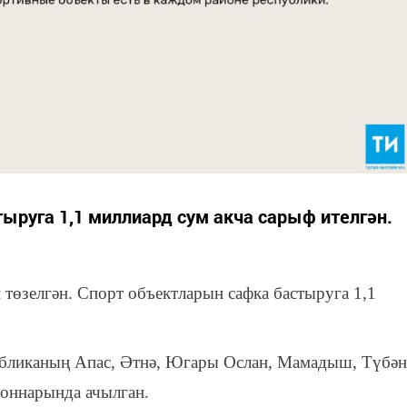
ыруга 1,1 миллиард сум акча сарыф ителгән.
н төзелгән. Спорт объектларын сафка бастыруга 1,1
убликаның Апас, Әтнә, Югары Ослан, Мамадыш, Түбән
йоннарында ачылган.