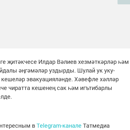
е җитәкчесе Илдар Вәлиев хезмәткәрләр һәм
йдалы әңгәмәләр уздырды. Шулай ук уку-
е кешеләр эвакуацияләнде. Хәвефле хәлләр
че чиратта кешенең сак һәм игътибарлы
елде.
интересным в
Telegram-канале
Татмедиа