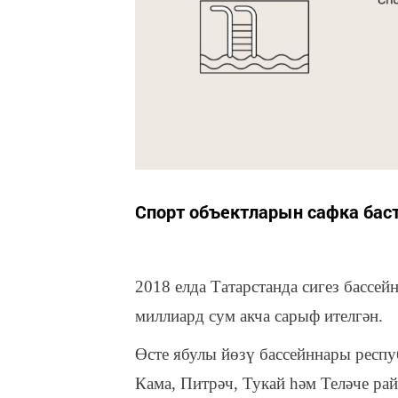
Спорт объектларын сафка баст
2018 елда Татарстанда сигез бассей
миллиард сум акча сарыф ителгән.
Өсте ябулы йөзү бассейннары респ
Кама, Питрәч, Тукай һәм Теләче ра