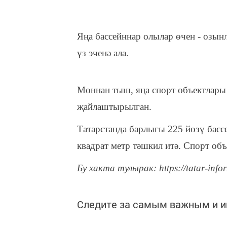
Яңа бассейннар олылар өчен - озын
үз эченә ала.
Моннан тыш, яңа спорт объектлары 
җайлаштырылган.
Татарстанда барлыгы 225 йөзү бас
квадрат метр тәшкил итә. Спорт об
Бу хакта тулырак: https://tatar-info
Следите за самым важным и 