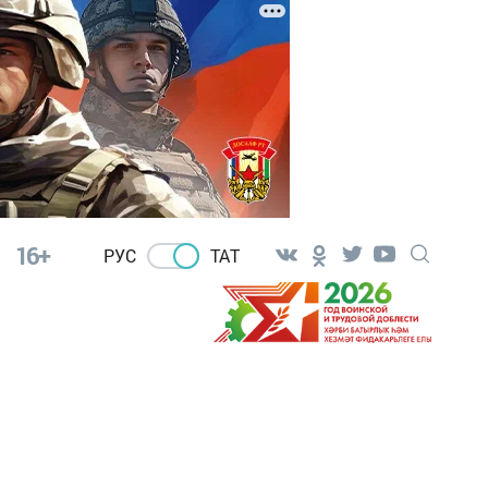
16+
РУС
ТАТ