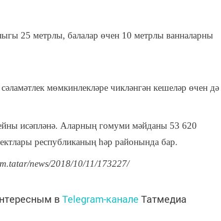
лыгы 25 метрлы, балалар өчен 10 метрлы ванналарны
сәламәтлек мөмкинлекләре чикләнгән кешеләр өчен дә
сейны исәпләнә. Аларның гомуми мәйданы 53 620
ъектлары республиканың һәр районында бар.
rm.tatar/news/2018/10/11/173227/
интересным в
Telegram-канале
Татмедиа