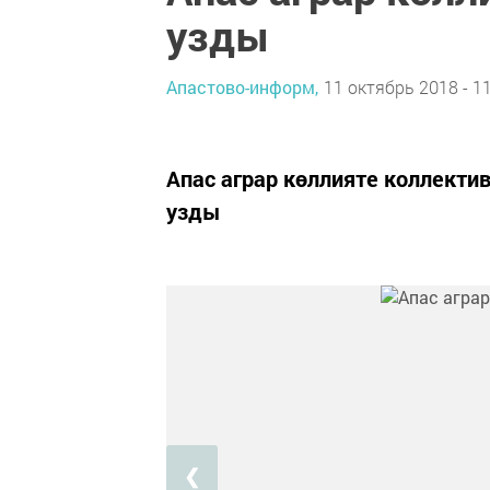
узды
Апастово-информ,
11 октябрь 2018 - 1
Апас аграр көллияте коллект
узды
❮