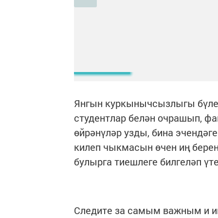
Янгын куркынычсызлыгы бүлег
студентлар белән очрашып, фа
өйрәнүләр узды, бина эчендәг
килеп чыкмасын өчен иң берен
булырга тиешлеге билгеләп үт
Следите за самым важным и 