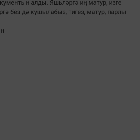
кументын алды. Яшьләргә иң матур, изге
гә без дә кушылабыз, тигез, матур, парлы
ын