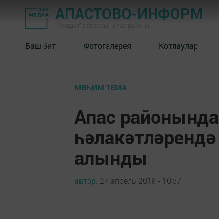
АПАСТОВО-ИНФОРМ
"Йолдыз" газетасы - Апас районы
Баш бит
Фотогалерея
Котлаулар
МӨҺИМ ТЕМА
Апас районында
һәлакәтләрендә
алынды
автор,
27 апрель 2018 - 10:57