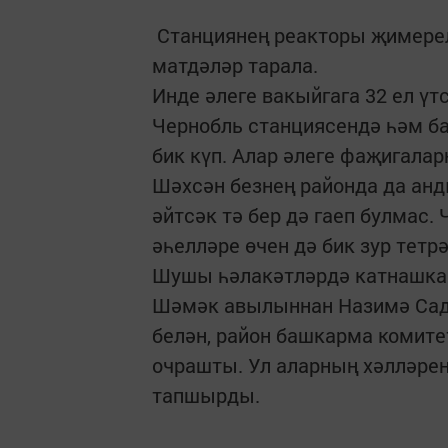
Станциянең реакторы җимерел
матдәләр тарала.
Инде әлеге вакыйгага 32 ел үтс
Чернобль станциясендә һәм б
бик күп. Алар әлеге фаҗигалар
Шәхсән безнең районда да анд
әйтсәк тә бер дә гаеп булмас.
әһелләре өчен дә бик зур тетр
Шушы һәлакәтләрдә катнашка
Шәмәк авылыннан Назимә Сад
белән, район башкарма комит
очрашты. Ул аларның хәлләрен
тапшырды.