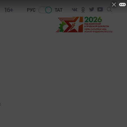
16+
РУС
ТАТ
0