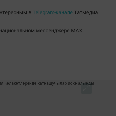
интересным в
Telegram-канале
Татмедиа
в национальном мессенджере MАХ: