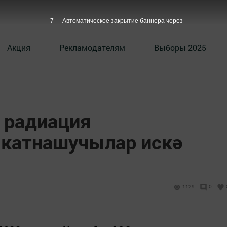
6
Автоматическое закрытие баннера через
Акция
Рекламодателям
Выборы 2025
 радиация
 катнашучылар искә
1129
0