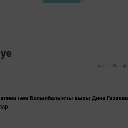
туе
1971
0
 Вәлиев һәм Болынбалыкчы кызы Динә Газаева
лар