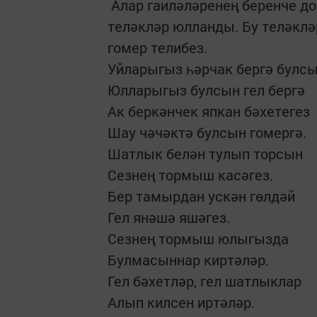
Алар гаиләләренең беренче до
теләкләр юлланды. Бу теләкләр
гомер телибез.
Уйларыгыз һәрчак бергә булс
Юлларыгыз булсын гел бергә
Ак беркәнчек япкан бәхетегез
Шау чәчәктә булсын гомергә.
Шатлык белән тулып торсын
Сезнең тормыш касәгез.
Бер тамырдан ускән гөлдәй
Гел янәшә яшәгез.
Сезнең тормыш юлыгызда
Булмасыннар киртәләр.
Гел бәхетләр, гел шатлыклар
Алып килсен иртәләр.