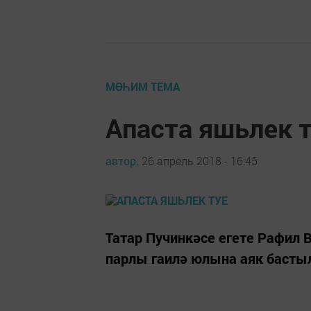
МӨҺИМ ТЕМА
Апаста яшьлек 
автор,
26 апрель 2018 - 16:45
Татар Пучинкәсе егете Рафил
парлы гаилә юлына аяк басты