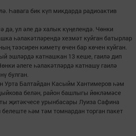
ә. Һавага бик күп микдарда радиоактив
ә дә, ул әле дә халык күңелендә. Чөнки
ашка һәлакәтләрендә хезмәт куйган батырлар
ның тәэсирен киметү өчен бар көчен куйган.
ый эшләрдә катнашкан 13 кеше, гаилә дип
 Чөнки әлеге һәлакәтләрдә катнашу гаилә
әнү булган.
н Урта Балтайдан Касыйм Хантимеров һәм
ыйкова белән, район башлыгы йөкләмәсе
еты җитәкчесе урынбасары Луиза Сафина
 белеште һәм тәм томнардан торган пакет