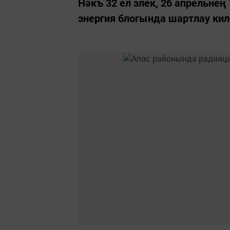
Нәкъ 32 ел элек, 26 апрельне
энергия блогында шартлау кил