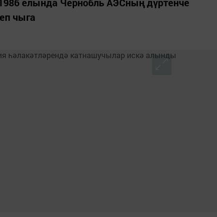
ң 1986 елында Чернобль АЭСның дүртенче
еп чыга