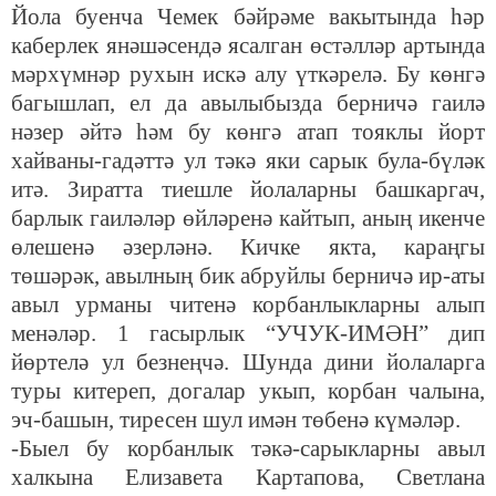
Йола буенча Чемек бәйрәме вакытында һәр
каберлек янәшәсендә ясалган өстәлләр артында
мәрхүмнәр рухын искә алу үткәрелә. Бу көнгә
багышлап, ел да авылыбызда берничә гаилә
нәзер әйтә һәм бу көнгә атап тояклы йорт
хайваны-гадәттә ул тәкә яки сарык була-бүләк
итә. Зиратта тиешле йолаларны башкаргач,
барлык гаиләләр өйләренә кайтып, аның икенче
өлешенә әзерләнә. Кичке якта, караңгы
төшәрәк, авылның бик абруйлы берничә ир-аты
авыл урманы читенә корбанлыкларны алып
менәләр. 1 гасырлык “УЧУК-ИМӘН” дип
йөртелә ул безнеңчә. Шунда дини йолаларга
туры китереп, догалар укып, корбан чалына,
эч-башын, тиресен шул имән төбенә күмәләр.
-Быел бу корбанлык тәкә-сарыкларны авыл
халкына Елизавета Картапова, Светлана