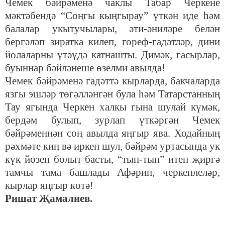
Чемек бәйрәменә чаклы Табар Черкене
мәктәбендә “Соңгы кыңгырау” үткән иде һәм
балалар укытучылары, әти-әниләре белән
бергәләп зиратка килеп, гореф-гадәтләр, дини
йолаларны үтәүдә катнашты. Димәк, гасырлар,
буыннар бәйләнеше өзелми авылда!
Чемек бәйрәменә гадәттә кырларда, бакчаларда
язгы эшләр төгәлләнгән була һәм Татарстанның
Тау ягында Черкен халкы гына шулай күмәк,
бердәм булып, зурлап үткәргән Чемек
бәйрәменнән соң авылда яңгыр ява. Ходайның
рәхмәте киң вә иркен шул, бәйрәм уртасында ук
күк йөзен болыт басты, “тып-тып” итеп җиргә
тамчы тама башлады Афәрин, черкенлеләр,
кырлар яңгыр көтә!
Ришат Җамалиев.