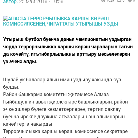
автор,
25 май 2018 - 10:58
1025
0
0
Утырыш Футбол буенча дөнья чемпионатын уздырган
чорда террорчылыкка каршы көрәш чараларын тагын
да көчәйтү, игътибарлылыкны арттыру мәсьәләләрен
үз эченә алды.
Шулай ук балалар ялын имин уздыру хакында сүз
булды.
Район башкарма комитеты җитәкчесе Алмаз
Гыйбадуллин авыл җирлекләре башлыкларын, район
эчке эшләр бүлеге хезмәткәрләрен, тәртип саклау
буенча ирекле дружина әгъзаларын эш алымнарын
көчәйтергә чакырды.
Террорчылыкка каршы көрәш комиссиясе секретаре