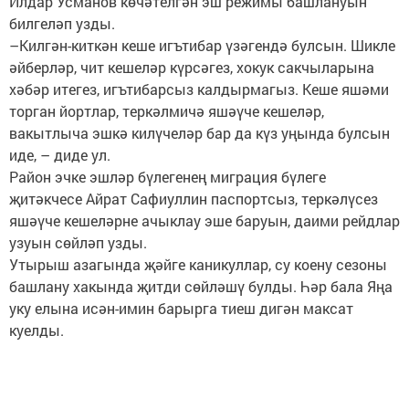
Илдар Усманов көчәтелгән эш режимы башлануын
билгеләп узды.
–Килгән-киткән кеше игътибар үзәгендә булсын. Шикле
әйберләр, чит кешеләр күрсәгез, хокук сакчыларына
хәбәр итегез, игътибарсыз калдырмагыз. Кеше яшәми
торган йортлар, теркәлмичә яшәүче кешеләр,
вакытлыча эшкә килүчеләр бар да күз уңында булсын
иде, – диде ул.
Район эчке эшләр бүлегенең миграция бүлеге
җитәкчесе Айрат Сафиуллин паспортсыз, теркәлүсез
яшәүче кешеләрне ачыклау эше баруын, даими рейдлар
узуын сөйләп узды.
Утырыш азагында җәйге каникуллар, су коену сезоны
башлану хакында җитди сөйләшү булды. Һәр бала Яңа
уку елына исән-имин барырга тиеш дигән максат
куелды.