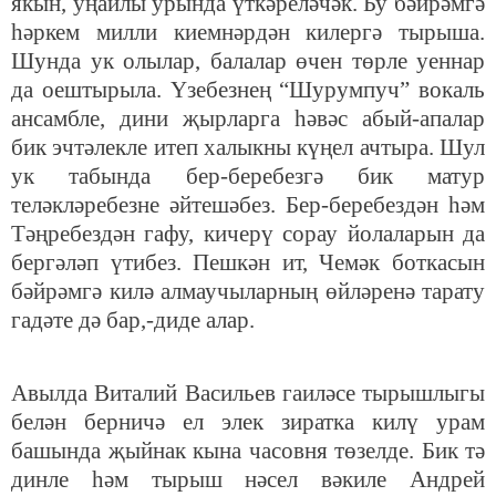
якын, уңайлы урында үткәреләчәк. Бу бәйрәмгә
һәркем милли киемнәрдән килергә тырыша.
Шунда ук олылар, балалар өчен төрле уеннар
да оештырыла. Үзебезнең “Шурумпуч” вокаль
ансамбле, дини җырларга һәвәс абый-апалар
бик эчтәлекле итеп халыкны күңел ачтыра. Шул
ук табында бер-беребезгә бик матур
теләкләребезне әйтешәбез. Бер-беребездән һәм
Тәңребездән гафу, кичерү сорау йолаларын да
бергәләп үтибез. Пешкән ит, Чемәк боткасын
бәйрәмгә килә алмаучыларның өйләренә тарату
гадәте дә бар,-диде алар.
Авылда Виталий Васильев гаиләсе тырышлыгы
белән берничә ел элек зиратка килү урам
башында җыйнак кына часовня төзелде. Бик тә
динле һәм тырыш нәсел вәкиле Андрей