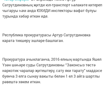
Сатрутдиновның җитди юл-транспорт һәлакәте китереп
чыгаруы һәм анда ЮХИДИ инспекторы вафат булуы
турында хәбәр иткән иде.
Республика прокуратурасы Артур Сатрутдиновка
карата тикшерү эшләре башлаган.
Прокуратура ачыклаганча, 2016 елның мартында Яшел
Үзән шәһәре суды Сатрутдиновны “Законсыз төстә
наркотик чаралар җитештерү, сату яки тарату” маддәсе
буенча 3 елга сынау вакыты белән 1 ел 3 айга шартлы
рәвештә хөкем иткән.