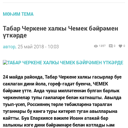
МӨҺИМ ТЕМА
Табар Черкене халкы Чемек бәйрәмен
үткәрде
автор,
25 май 2018 - 10:03
1357
0
0
24 майда районда, Табар Черкене халкы гасырлар буе
саклаган дини йола, гореф-гадәт буенча, ЧЕМЕК
бәйрәме үтте. Анда чуаш милләтеннән булган барлык
черкенлеләр тулы гаиләләре белән катнашты. Авылда
туып-үсеп, Россиянең төрле төбәкләренә таралган
туганнары бу көнгә туры китереп туган авылларына
кайтты. Буа Епархиясе вәкиле Иоанн атакай бар
халыкны изге дини бәйрәмнәре белән котлады һәм