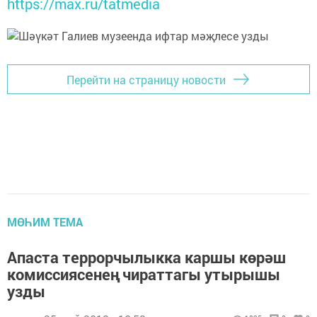
https://max.ru/tatmedia
Перейти на страницу новости
МӨҺИМ ТЕМА
Апаста террорчылыкка каршы көрәш
комиссиясенең чираттагы утырышы
узды