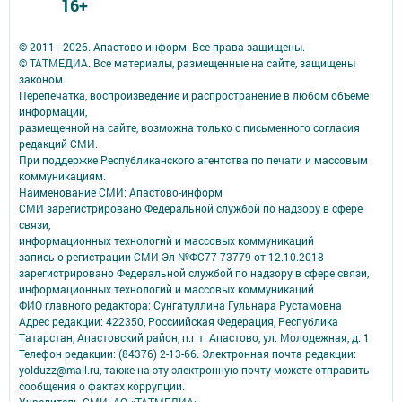
16+
© 2011 - 2026. Апастово-информ. Все права защищены.
© ТАТМЕДИА. Все материалы, размещенные на сайте, защищены
законом.
Перепечатка, воспроизведение и распространение в любом объеме
информации,
размещенной на сайте, возможна только с письменного согласия
редакций СМИ.
При поддержке Республиканского агентства по печати и массовым
коммуникациям.
Наименование СМИ: Апастово-информ
СМИ зарегистрировано Федеральной службой по надзору в сфере
связи,
информационных технологий и массовых коммуникаций
запись о регистрации СМИ Эл №ФС77-73779 от 12.10.2018
зарегистрировано Федеральной службой по надзору в сфере связи,
информационных технологий и массовых коммуникаций
ФИО главного редактора: Сунгатуллина Гульнара Рустамовна
Адрес редакции: 422350, Россиийская Федерация, Республика
Татарстан, Апастовский район, п.г.т. Апастово, ул. Молодежная, д. 1
Телефон редакции: (84376) 2-13-66. Электронная почта редакции:
yolduzz@mail.ru, также на эту электронную почту можете отправить
сообщения о фактах коррупции.