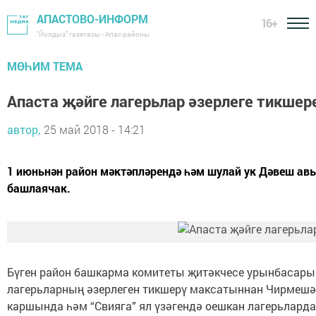
АПАСТОВО-ИНФОРМ
16+
"Йолдыз" газетасы - Апас районы
МӨҺИМ ТЕМА
Апаста җәйге лагерьлар әзерлеге тикшер
автор,
25 май 2018 - 14:21
1 июньнән район мәктәпләрендә һәм шулай ук Дәвеш авы
башлаячак.
Бүген район башкарма комитеты җитәкчесе урынбасары
лагерьларның әзерлеген тикшерү максатыннан Чирмешән
каршында һәм “Свияга” ял үзәгендә оешкан лагерьлард