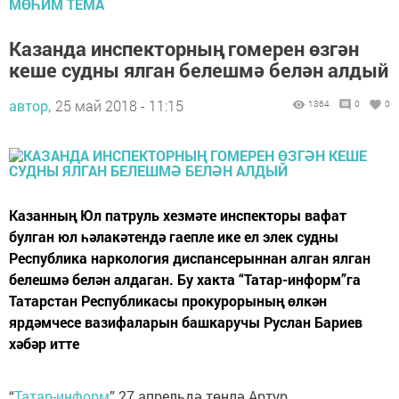
МӨҺИМ ТЕМА
Казанда инспекторның гомерен өзгән
кеше судны ялган белешмә белән алдый
автор,
25 май 2018 - 11:15
1364
0
0
Казанның Юл патруль хезмәте инспекторы вафат
булган юл һәлакәтендә гаепле ике ел элек судны
Республика наркология диспансерыннан алган ялган
белешмә белән алдаган. Бу хакта “Татар-информ”га
Татарстан Республикасы прокурорының өлкән
ярдәмчесе вазифаларын башкаручы Руслан Бариев
хәбәр итте
“
Татар-информ
” 27 апрельдә төнлә Артур