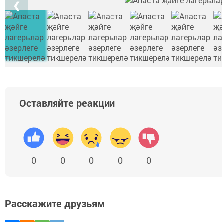
❮
Оставляйте реакции
0
0
0
0
0
Расскажите друзьям