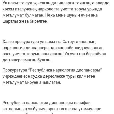
Ул вакытта суд җыелган дәлилләргә таянган, ә аларда
хөкем ителүченең наркологта учетта торуы урында
мәгълүмат булмаган. Нәкъ менә шуның өчен аңа
шартлы җәза бирелгән.
Хәзер прокуратура ул вакытта Сатрутдиновның
наркология диспансерында каннабиноид кулланган
өчен учетта торуын ачыклаган. Ул учеттан беркайчан
да төшерелмәгән булган.
Прокуратура “Республика наркология диспансеры”
учреждениесе судка дөреслеккә туры килмәгән
мәгълүмат бирүен ачыклаган.
Республика наркология диспансеры вазифаи
затларының үз бурычларын тиешенчә үтәмәүләре