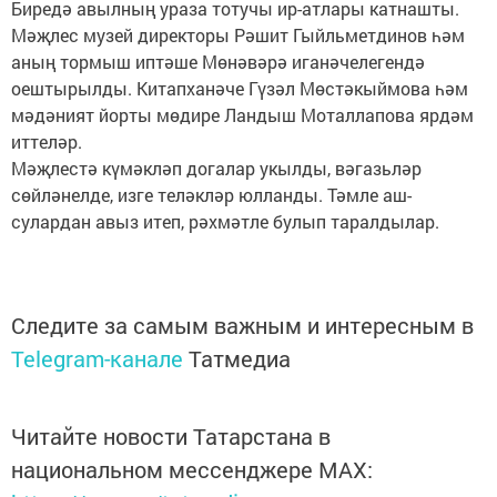
Биредә авылның ураза тотучы ир-атлары катнашты.
Мәҗлес музей директоры Рәшит Гыйльметдинов һәм
аның тормыш иптәше Мөнәвәрә иганәчелегендә
оештырылды. Китапханәче Гүзәл Мөстәкыймова һәм
мәдәният йорты мөдире Ландыш Моталлапова ярдәм
иттеләр.
Мәҗлестә күмәкләп догалар укылды, вәгазьләр
сөйләнелде, изге теләкләр юлланды. Тәмле аш-
сулардан авыз итеп, рәхмәтле булып таралдылар.
Следите за самым важным и интересным в
Telegram-канале
Татмедиа
Читайте новости Татарстана в
национальном мессенджере MАХ: