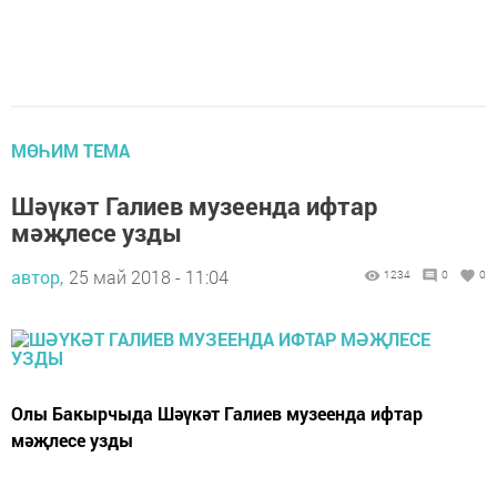
МӨҺИМ ТЕМА
Шәүкәт Галиев музеенда ифтар
мәҗлесе узды
автор,
25 май 2018 - 11:04
1234
0
0
Олы Бакырчыда Шәүкәт Галиев музеенда ифтар
мәҗлесе узды