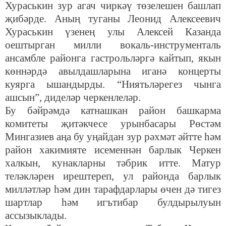
Хураськин зур агач чиркәү төзелешен башлап
җибәрде. Аның туганы Леонид Алексеевич
Хураськин үзенең улы Алексей Казанда
оештырган милли вокаль-инструменталь
ансамбле районга гастрольләргә кайтып, якын
көннәрдә авылдашларына иганә концерты
куярга ышандырды. “Ниятьләрегез чынга
ашсын”, диделәр черкенлеләр.
Бу бәйрәмдә катнашкан район башкарма
комитеты җитәкчесе урынбасары Рөстәм
Мингазиев аңа бу уңайдан зур рәхмәт әйтте һәм
район хакимияте исеменнән барлык Черкен
халкын, кунакларны тәбрик итте. Матур
теләкләрен ирештереп, ул районда барлык
милләтләр һәм дин тарафдарлары өчен дә тигез
шартлар һәм игътибар булдырылуын
ассызыклады.