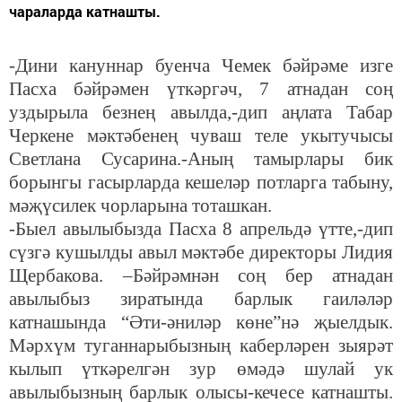
чараларда катнашты.
-Дини кануннар буенча Чемек бәйрәме изге
Пасха бәйрәмен үткәргәч, 7 атнадан соң
уздырыла безнең авылда,-дип аңлата Табар
Черкене мәктәбенең чуваш теле укытучысы
Светлана Сусарина.-Аның тамырлары бик
борынгы гасырларда кешеләр потларга табыну,
мәҗүсилек чорларына тоташкан.
-Быел авылыбызда Пасха 8 апрельдә үтте,-дип
сүзгә кушылды авыл мәктәбе директоры Лидия
Щербакова. –Бәйрәмнән соң бер атнадан
авылыбыз зиратында барлык гаиләләр
катнашында “Әти-әниләр көне”нә җыелдык.
Мәрхүм туганнарыбызның каберләрен зыярәт
кылып үткәрелгән зур өмәдә шулай ук
авылыбызның барлык олысы-кечесе катнашты.