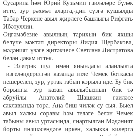
Сусарина һәм Юрий Кузьмин гаиләләре бүләк
итте, зур рәхмәт аларга,-дип сүзгә кушылды
Табар Черкене авыл җирлеге башлыгы Рифгать
Ибәтуллин.
Әңгәмәбезне авылның тарихын бик яхшы
белүче мәктәп директоры Лидия Щербакова,
мәдәният үзәге җитәкчесе Светлана Листратова
белән дәвам иттек.
- Элегрәк шул имән янындагы аланлыкта
изгеләндерелгән казанда итле Чемек боткасы
пешерелеп, зур, уртак табын корыла иде. Бу бик
борынгы зур казан авылыбызның бик тә
абруйлы Анатолий Шашкин гаиләсе
саклавында тора. Аңа биш чиләк су сыя. Быел
авыл халкы соравы һәм теләге белән Чемек
табыны авыл уртасында, яңартылган Мәдәният
йорты янәшәсендәге иркен, халыкка килергә