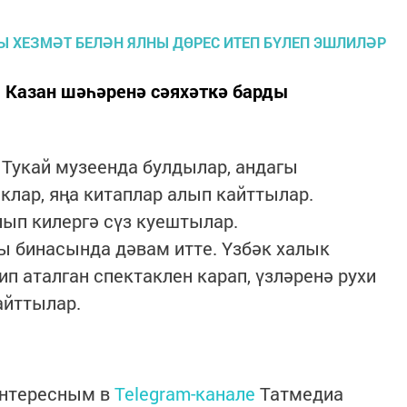
ы Казан шәһәренә сәяхәткә барды
 Тукай музеенда булдылар, андагы
клар, яңа китаплар алып кайттылар.
лып килергә сүз куештылар.
ы бинасында дәвам итте. Үзбәк халык
 аталган спектаклен карап, үзләренә рухи
айттылар.
интересным в
Telegram-канале
Татмедиа