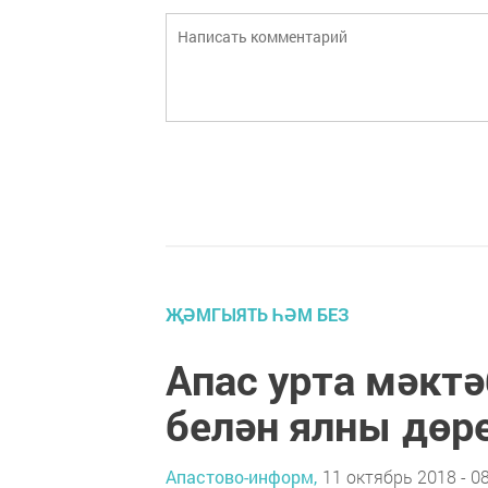
ҖӘМГЫЯТЬ ҺӘМ БЕЗ
Апас урта мәкт
белән ялны дөре
Апастово-информ,
11 октябрь 2018 - 0