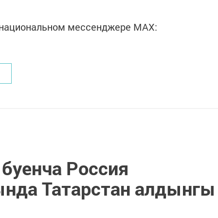
в национальном мессенджере MАХ:
 буенча Россия
ында Татарстан алдынгы