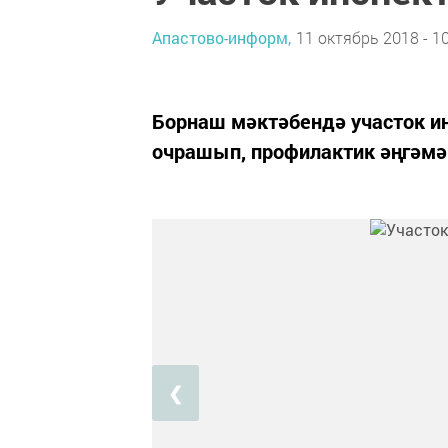
Апастово-информ,
11 октябрь 2018 - 1
Борнаш мәктәбендә участок и
очрашып, профилактик әңгәмә
❮