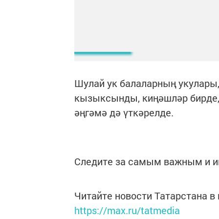
Шулай ук балаларның укулары,
кызыксынды, киңәшләр бирде, 
әңгәмә дә үткәрелде.
Следите за самым важным и 
Читайте новости Татарстана 
https://max.ru/tatmedia