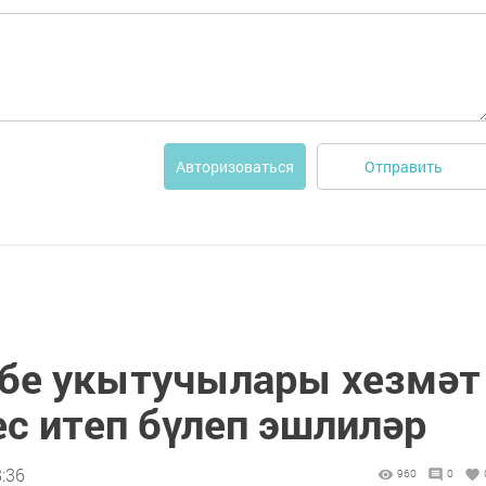
Отправить
Авторизоваться
әбе укытучылары хезмәт
с итеп бүлеп эшлиләр
8:36
960
0