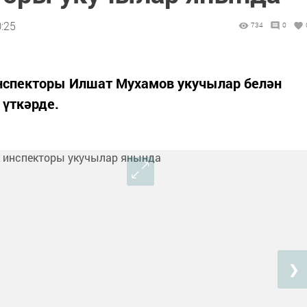
0:25
734
0
нспекторы Илшат Мухамов укучылар белән
 үткәрде.
❯