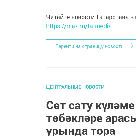
Читайте новости Татарстана 
https://max.ru/tatmedia
Перейти на страницу новости
ЦЕНТРАЛЬНЫЕ НОВОСТИ
Сөт сату күләме
төбәкләре арас
урында тора