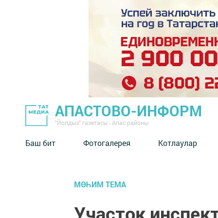
АПАСТОВО-ИНФОРМ
"Йолдыз" газетасы - Апас районы
Баш бит
Фотогалерея
Котлаулар
МӨҺИМ ТЕМА
Участок инспек