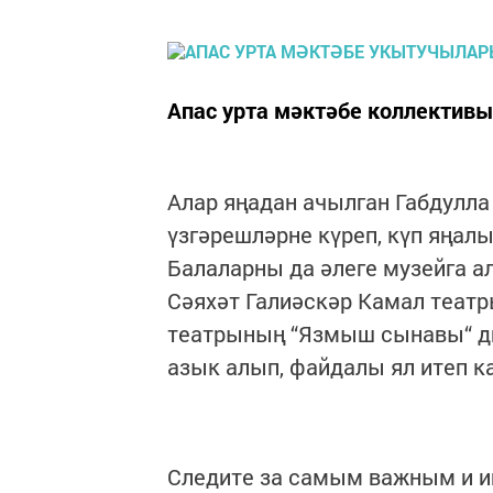
Апас урта мәктәбе коллектив
Алар яңадан ачылган Габдулла
үзгәрешләрне күреп, күп яңалы
Балаларны да әлеге музейга а
Сәяхәт Галиәскәр Камал театр
театрының “Язмыш сынавы“ дип
азык алып, файдалы ял итеп к
Следите за самым важным и 