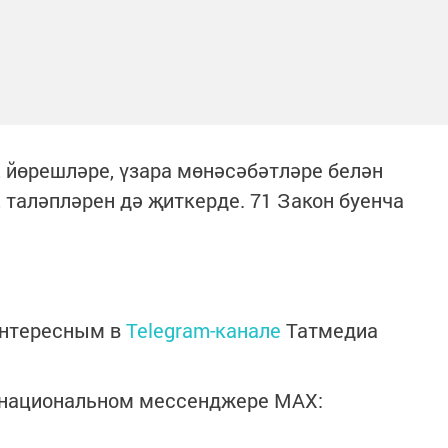
 йөрешләре, үзара мөнәсәбәтләре белән
таләпләрен дә җиткерде. 71 Закон буенча
интересным в
Telegram-канале
Татмедиа
в национальном мессенджере MАХ: