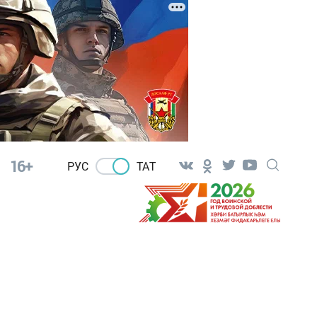
16+
РУС
ТАТ