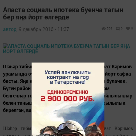
Апаста социаль ипотека буенча тагын
бер яңа йорт өлгерде
автор,
9 декабрь 2016 - 11:37
569
0
0
Шәһәр тибындагы Апас поселогының Салават Кәримов
урамында өч катлы, 24 фатирлы тагын бер йорт сафка
басты. Яңа ел бәйрәменә биредә өй туйлары булачак.
Бүген район башлыгы Рәшид Заһидуллин һәм
белгечләр төзелеш эшләре һәм биредәге уңайлылыклар
белән таныштылар. Бүгенге көндә йортка җылылык
бирелгән, вак-төяк эшләр генә калган.
Шәһәр тибындагы Апас поселогының Салават Кәримов
урамында өч катлы, 24 фатирлы тагын бер йорт сафка басты.