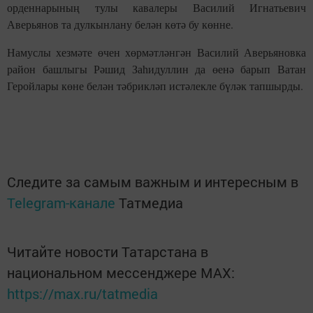
орденнарының тулы кавалеры Василий Игнатьевич
Аверьянов та дулкынлану белән көтә бу көнне.
Намуслы хезмәте өчен хөрмәтләнгән Василий Аверьяновка
район башлыгы Рәшид Заһидуллин да өенә барып Ватан
Геройлары көне белән тәбрикләп истәлекле бүләк тапшырды.
Следите за самым важным и интересным в
Telegram-канале
Татмедиа
Читайте новости Татарстана в
национальном мессенджере MАХ:
https://max.ru/tatmedia