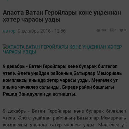
Апаста Ватан Геройлары көне уңаеннан
хәтер чарасы узды
автор,
9 декабрь 2016 - 12:56
699
0
0
9 декабрь - Ватан Геройлары көне буларак билгеләп
үтелә. Әлеге уңайдан районның Батырлар Мемориаль
комплексы янында хәтер чарасы узды. Мәңгелек ут
янына чәчәкләр салынды. Биредә район башлыгы
Рәшид Заһидуллин да катнашты.
9 декабрь - Ватан Геройлары көне буларак билгеләп
үтелә. Әлеге уңайдан районның Батырлар Мемориаль
комплексы янында хәтер чарасы узды. Мәңгелек ут