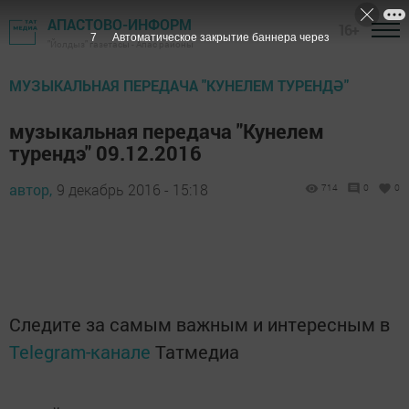
АПАСТОВО-ИНФОРМ
16+
6
Автоматическое закрытие баннера через
"Йолдыз" газетасы - Апас районы
МУЗЫКАЛЬНАЯ ПЕРЕДАЧА "КУНЕЛЕМ ТУРЕНДӘ"
музыкальная передача "Кунелем
турендэ" 09.12.2016
автор,
9 декабрь 2016 - 15:18
714
0
0
Следите за самым важным и интересным в
Telegram-канале
Татмедиа