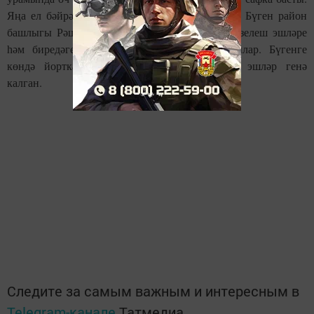
Яңа ел бәйрәменә биредә өй туйлары булачак. Бүген район
башлыгы Рәшид Заһидуллин һәм белгечләр төзелеш эшләре
һәм биредәге уңайлылыклар белән таныштылар. Бүгенге
көндә йортка җылылык бирелгән, вак-төяк эшләр генә
калган.
Следите за самым важным и интересным в
Telegram-канале
Татмедиа