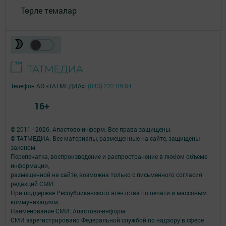
Төрле темалар
Телефон АО «ТАТМЕДИА»:
(843) 222 09 84
16+
© 2011 - 2026. Апастово-информ. Все права защищены.
© ТАТМЕДИА. Все материалы, размещенные на сайте, защищены
законом.
Перепечатка, воспроизведение и распространение в любом объеме
информации,
размещенной на сайте, возможна только с письменного согласия
редакций СМИ.
При поддержке Республиканского агентства по печати и массовым
коммуникациям.
Наименование СМИ: Апастово-информ
СМИ зарегистрировано Федеральной службой по надзору в сфере