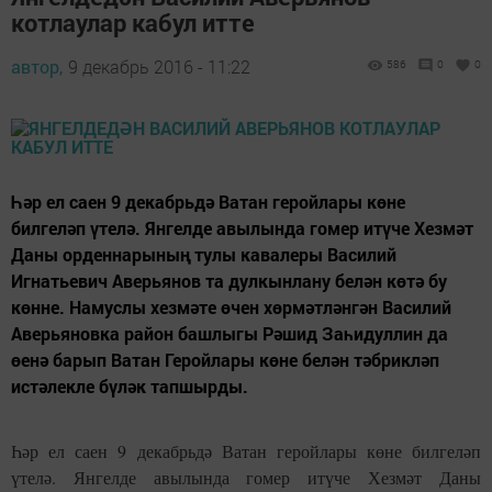
котлаулар кабул итте
автор,
9 декабрь 2016 - 11:22
586
0
0
Һәр ел саен 9 декабрьдә Ватан геройлары көне
билгеләп үтелә. Янгелде авылында гомер итүче Хезмәт
Даны орденнарының тулы кавалеры Василий
Игнатьевич Аверьянов та дулкынлану белән көтә бу
көнне. Намуслы хезмәте өчен хөрмәтләнгән Василий
Аверьяновка район башлыгы Рәшид Заһидуллин да
өенә барып Ватан Геройлары көне белән тәбрикләп
истәлекле бүләк тапшырды.
Һәр ел саен 9 декабрьдә Ватан геройлары көне билгеләп
үтелә. Янгелде авылында гомер итүче Хезмәт Даны