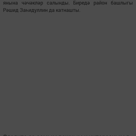
янына чәчәкләр салынды. Биредә район башлыгы
Рәшид Заһидуллин да катнашты.