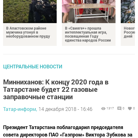
В Апастовском районе
В «Свияге+» прошла
Нового
мужчина утонул в
интеллектуальная игра,
России 
необорудованном пруду
посвященная Году
дней
единства народов России
ЦЕНТРАЛЬНЫЕ НОВОСТИ
Минниханов: К концу 2020 года в
Татарстане будет 22 газовые
заправочные станции
Татар-информ,
14 декабря 2018 - 16:46
1317
0
0
Президент Татарстана поблагодарил председателя
совета директоров ПАО «Газпром» Виктора Зубкова за