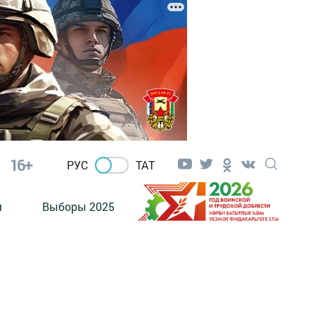
16+
РУС
ТАТ
м
Выборы 2025