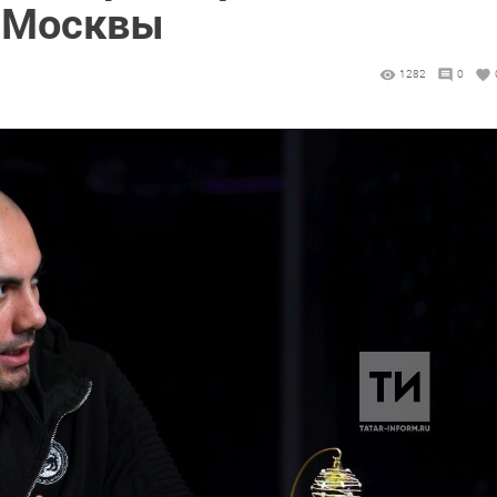
и Москвы
1282
0