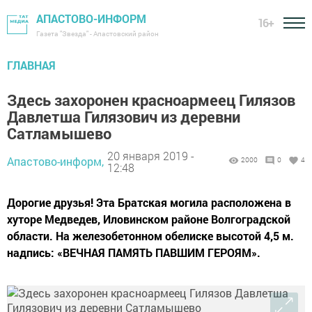
АПАСТОВО-ИНФОРМ
16+
Газета "Звезда" - Апастовский район
ГЛАВНАЯ
Здесь захоронен красноармеец Гилязов
Давлетша Гилязович из деревни
Сатламышево
20 января 2019 -
Апастово-информ,
2000
0
4
12:48
Дорогие друзья! Эта Братская могила расположена в
хуторе Медведев, Иловинском районе Волгоградской
области. На железобетонном обелиске высотой 4,5 м.
надпись: «ВЕЧНАЯ ПАМЯТЬ ПАВШИМ ГЕРОЯМ».