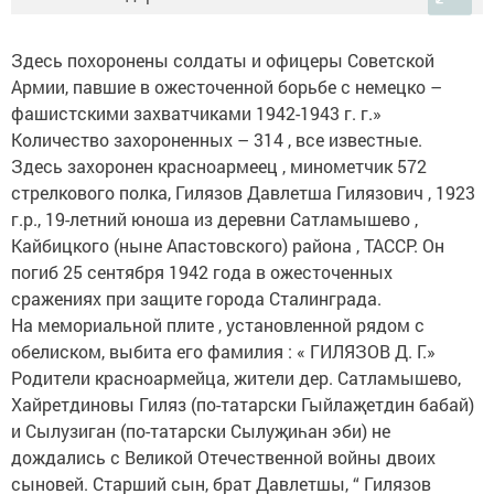
Здесь похоронены солдаты и офицеры Советской
Армии, павшие в ожесточенной борьбе с немецко –
фашистскими захватчиками 1942-1943 г. г.»
Количество захороненных – 314 , все известные.
Здесь захоронен красноармеец , минометчик 572
стрелкового полка, Гилязов Давлетша Гилязович , 1923
г.р., 19-летний юноша из деревни Сатламышево ,
Кайбицкого (ныне Апастовского) района , ТАССР. Он
погиб 25 сентября 1942 года в ожесточенных
сражениях при защите города Сталинграда.
На мемориальной плите , установленной рядом с
обелиском, выбита его фамилия : « ГИЛЯЗОВ Д. Г.»
Родители красноармейца, жители дер. Сатламышево,
Хайретдиновы Гиляз (по-татарски Гыйлаҗетдин бабай)
и Сылузиган (по-татарски Сылуҗиһан эби) не
дождались с Великой Отечественной войны двоих
сыновей. Старший сын, брат Давлетшы, “ Гилязов