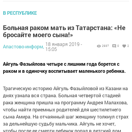
В РЕСПУБЛИКЕ
Больная раком мать из Татарстана: «Не
бросайте моего сына!»
18 января 2019 -
Апастово-информ,
2937
0
2
15:05
Айгуль Фазыйлова четыре с лишним года борется с
раком и в одиночку воспитывает маленького ребенка.
Трагическую историю Айгуль Фазыйловой из Казани на
днях узнала вся страна. Больная четвертой стадией
рака женщина пришла на программу Андрея Малахова,
чтобы найти приемных родителей для шестилетнего
сына Амира. На отчаянный шаг женщину толкнул страх
за дельнейшую судьбу мальчика. Айгуль не хочет,
чтобы после ее смерти ребенок попал в детский дом