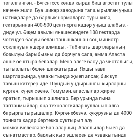
төгәлләнгән. - Бүгенгесе көндә кырда биш агрегат тулы
көченә эшли. Буа шикәр заводына тапшырылган уңыш
нәтиҗәләре дә барлык нормаларга туры килә,
гектарыннан 400-500 центнерга кадәр уңыш алабыз, -
диде ул. Әҗем авылы янәшәсендәге 188 гектарда
чөгендер басуы белән танышканнан соң министр
соклануын яшерә алмады. - Табигать шартларының
бозылуы барыбызны да борчуга сала, әмма Апаста
эшне оештыра беләләр. Менә әлеге басу да чисталыгы,
тыгызлыгы белән шаккатырды. Яхшы һава
шартларында, үзвакытында җыеп алсак, бик күп
табыш китерер иде. Шундый уңдырышлы кырларны
күргәч, күңел сөенә. Гомумән, апаслылар җирне
яратып, тырышып эшлиләр. Бер урында гына
таптанмыйлар, яңа технологияләр кулланып алга
барырга тырышалар. Күргәнебезчә, кукурузны да 4000
тоннага кадәр бөртеккә суктырып алу
мөмкинчелекләре бар аларның. Апаслылар быел да
сынатмаслар, барлык кыр эшләрен дә үзвакытында