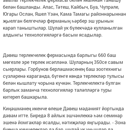
белән башланды. Апас, Тәтеш, Кайбыч, Буа, Чүпрәле,
Югары Ослан, Яшел Үзән, Кама Тамагы районнарыннан
җыелган белгечләр ферманың һәрбер эш урынын
карап таныштылар. Шулай ук бүлекчәдә кулланылган
алдынгы технологияләргә басым ясадылар.
Дәвеш терлекчелек фермасында барлыгы 660 баш
мөгезле эре терлек исәпләнә. Шуларның 350се савым
сыерлары. Горбунов берләшмәсенең баш зоотехнигы
сүзләренә караганда, бүгенге көндә терлекләр тулысы
белән кышлату чорына күчкән. Терлекчелектә булган
барлык заманча технологияләр таләпләргә туры
китереп башкарыла.
Киңәшмәнең икенче өлеше Дәвеш мәдәният йортында
дәвам итте. Биредә 8 айлык эшчәнлеккә һәм семинар
эшенә йомгаклар ясалды, нәтиҗәләр яңгырады. - Зона
буенча кимчелекләр дә бар, шулай ук уңышлар да