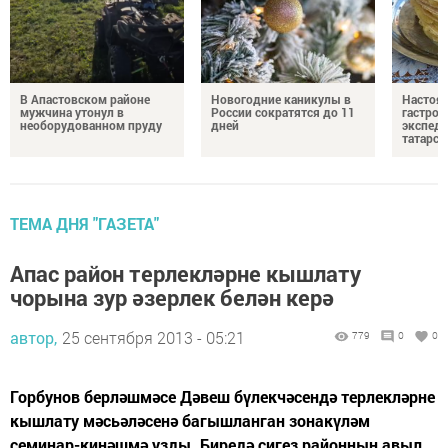
В Апастовском районе
Новогодние каникулы в
Настоя
мужчина утонул в
России сократятся до 11
гастро
необорудованном пруду
дней
экспеди
татарск
ТЕМА ДНЯ "ГАЗЕТА"
Апас район терлекләрне кышлату
чорына зур әзерлек белән керә
автор,
25 сентября 2013 - 05:21
779
0
0
Горбунов берләшмәсе Дәвеш бүлекчәсендә терлекләрне
кышлату мәсьәләсенә багышланган зонакүләм
семинар-киңәшмә узды. Биредә сигез районның авыл