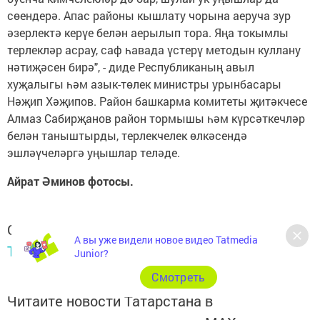
сөендерә. Апас районы кышлату чорына аеруча зур
әзерлектә керүе белән аерылып тора. Яңа токымлы
терлекләр асрау, саф һавада үстерү методын куллану
нәтиҗәсен бирә", - диде Республиканың авыл
хуҗалыгы һәм азык-төлек министры урынбасары
Нәҗип Хәҗипов. Район башкарма комитеты җитәкчесе
Алмаз Сабирҗанов район тормышы һәм күрсәткечләр
белән таныштырды, терлекчелек өлкәсендә
эшләүчеләргә уңышлар теләде.
Айрат Әминов фотосы.
Следите за самым важным и интересным в
А вы уже видели новое видео Tatmedia
Telegram-канале
Татмедиа
Junior?
Cмотреть
Читайте новости Татарстана в