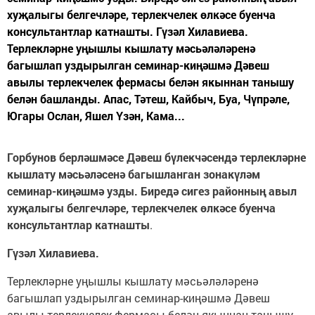
хуҗалыгы белгечләре, терлекчелек өлкәсе буенча
консультантлар катнашты. Гүзәл Хилавиева.
Терлекләрне уңышлы кышлату мәсьәләләренә
багышлап уздырылган семинар-киңәшмә Дәвеш
авылы терлекчелек фермасы белән якыннан танышу
белән башланды. Апас, Тәтеш, Кайбыч, Буа, Чүпрәле,
Югары Ослан, Яшел Үзән, Кама...
Горбунов берләшмәсе Дәвеш бүлекчәсендә терлекләрне
кышлату мәсьәләсенә багышланган зонакүләм
семинар-киңәшмә узды. Биредә сигез районның авыл
хуҗалыгы белгечләре, терлекчелек өлкәсе буенча
консультантлар катнашты
.
Гүзәл Хилавиева.
Терлекләрне уңышлы кышлату мәсьәләләренә
багышлап уздырылган семинар-киңәшмә Дәвеш
авылы терлекчелек фермасы белән якыннан танышу