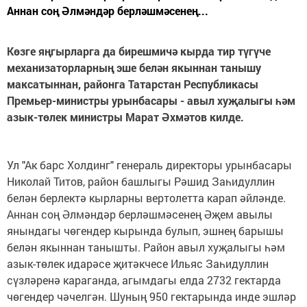
Аннан соң Әлмәндәр берләшмәсенең...
Көзге яңгырларга да бирешмичә кырда тир түгүче
механизаторларның эше белән якыннан танышу
максатыннан, районга Татарстан Республикасы
Премьер-министры урынбасары - авыл хуҗалыгы һәм
азык-төлек министры Марат Әхмәтов килде.
Ул "Ак барс Холдинг" генераль директоры урынбасары
Николай Титов, район башлыгы Рәшид Заһидуллин
белән берлектә кырларны вертолетта карап әйләнде.
Аннан соң Әлмәндәр берләшмәсенең Әҗем авылы
янындагы чөгендер кырында булып, эшнең барышы
белән якыннан танышты. Район авыл хуҗалыгы һәм
азык-төлек идарәсе җитәкчесе Ильяс Заһидуллин
сүзләренә караганда, агымдагы елда 2732 гектарда
чөгендер чәчелгән. Шуның 950 гектарында инде эшләр