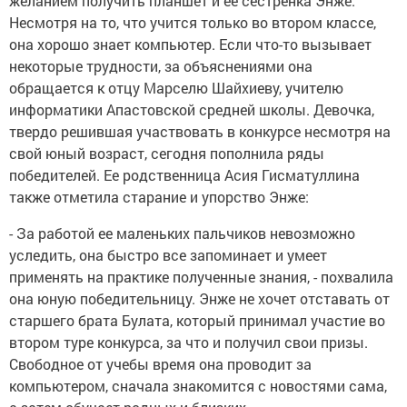
желанием получить планшет и ее сестренка Энже.
Несмотря на то, что учится только во втором классе,
она хорошо знает компьютер. Если что-то вызывает
некоторые трудности, за объяснениями она
обращается к отцу Марселю Шайхиеву, учителю
информатики Апастовской средней школы. Девочка,
твердо решившая участвовать в конкурсе несмотря на
свой юный возраст, сегодня пополнила ряды
победителей. Ее родственница Асия Гисматуллина
также отметила старание и упорство Энже:
- За работой ее маленьких пальчиков невозможно
уследить, она быстро все запоминает и умеет
применять на практике полученные знания, - похвалила
она юную победительницу. Энже не хочет отставать от
старшего брата Булата, который принимал участие во
втором туре конкурса, за что и получил свои призы.
Свободное от учебы время она проводит за
компьютером, сначала знакомится с новостями сама,