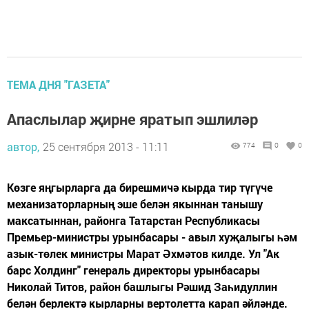
ТЕМА ДНЯ "ГАЗЕТА"
Апаслылар җирне яратып эшлиләр
автор,
25 сентября 2013 - 11:11
774
0
0
Көзге яңгырларга да бирешмичә кырда тир түгүче
механизаторларның эше белән якыннан танышу
максатыннан, районга Татарстан Республикасы
Премьер-министры урынбасары - авыл хуҗалыгы һәм
азык-төлек министры Марат Әхмәтов килде. Ул "Ак
барс Холдинг" генераль директоры урынбасары
Николай Титов, район башлыгы Рәшид Заһидуллин
белән берлектә кырларны вертолетта карап әйләнде.