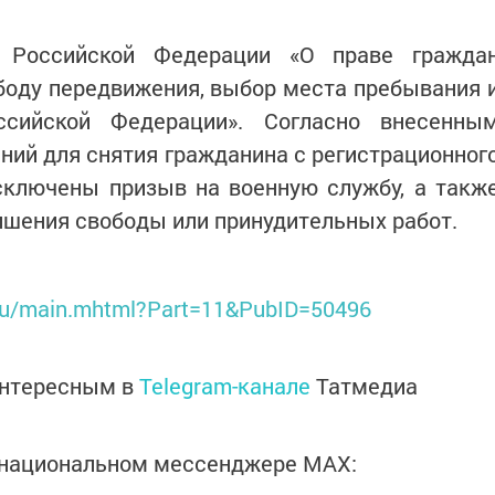
 Российской Федерации «О праве гражда
боду передвижения, выбор места пребывания 
ссийской Федерации». Согласно внесенны
ний для снятия гражданина с регистрационног
сключены призыв на военную службу, а такж
ишения свободы или принудительных работ.
.ru/main.mhtml?Part=11&PubID=50496
интересным в
Telegram-канале
Татмедиа
в национальном мессенджере MАХ: