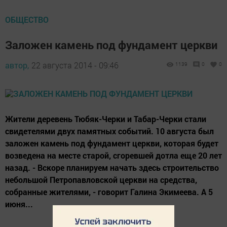
ОБЩЕСТВО
Заложен камень под фундамент церкви
автор,
22 августа 2014 - 09:46
1139
0
0
Жители деревень Тюбяк-Черки и Табар-Черки стали
свидетелями двух памятных событий. 10 августа был
заложен камень под фундамент церкви, которая будет
возведена на месте старой, сгоревшей дотла еще 20 лет
назад. - Вскоре планируем начать здесь строительство
небольшой Петропавловской церкви на средства,
собранные жителями, - говорит Галина Экимеева. А 5
июня...