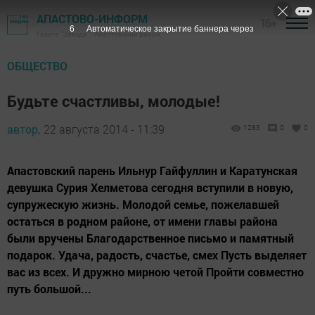
АПАСТОВО-ИНФОРМ
16+
6
Автоматическое закрытие баннера через
Газета "Звезда" - Апастовский район
ОБЩЕСТВО
Будьте счастливы, молодые!
автор,
22 августа 2014 - 11:39
1283
0
0
Апастовский парень Ильнур Гайфуллин и Каратунская
девушка Сурия Хелметова сегодня вступили в новую,
супружескую жизнь. Молодой семье, пожелавшей
остаться в родном районе, от имени главы района
были вручены Благодарственное письмо и памятный
подарок. Удача, радость, счастье, смех Пусть выделяет
вас из всех. И дружно мирною четой Пройти совместно
путь большой...