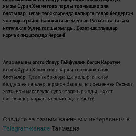
кызы Сүрия Хәлметова парлы тормышка аяк
бастылар. Туган төбәкләрендә калырга теләк белдергән
яшьләргә район башлыгы исеменнән Рәхмәт хаты һәм
истәлекле бүләк тапшырылды. Бәхет-шатлыклар
һәрчак янәшәгездә йөрсен!
Апас авылы егете Илнур Гайфуллин белән Каратун
кызы Сүрия Хәлметова парлы тормышка аяк
бастылар
. Туган төбәкләрендә калырга теләк
белдергән яшьләргә район башлыгы исеменнән Рәхмәт
хаты һәм истәлекле бүләк тапшырылды. Бәхет-
шатлыклар һәрчак янәшәгездә йөрсен!
Следите за самым важным и интересным в
Telegram-канале
Татмедиа