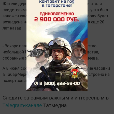
Жители деревень Тюбяк-Черки и Табар-Черки стали
свидетелями двух памятных событий. 10 августа был
заложен камень под фундамент церкви, которая будет
возведена на месте старой, сгоревшей дотла еще 20
лет назад.
- Вскоре планируем начать здесь строительство
небольшой Петропавловской церкви на средства,
собранные жителями, - говорит Галина Экимеева.
А 5 июня состоялось торжественное открытие часовни
в Табар-Черках. Это строение также было построено на
пожертвования местных жителей.
Следите за самым важным и интересным в
Telegram-канале
Татмедиа