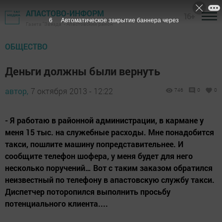
АПАСТОВО-ИНФОРМ
16+
5
Автоматическое закрытие баннера через
Газета "Звезда" - Апастовский район
ОБЩЕСТВО
Деньги должны были вернуть
автор,
7 октября 2013 - 12:22
746
0
0
- Я работаю в районной администрации, в кармане у
меня 15 тыс. на служебные расходы. Мне понадобится
такси, пошлите машину попредставительнее. И
сообщите телефон шофера, у меня будет для него
несколько поручений… Вот с таким заказом обратился
неизвестный по телефону в апастовскую службу такси.
Диспетчер поторопился выполнить просьбу
потенциального клиента....