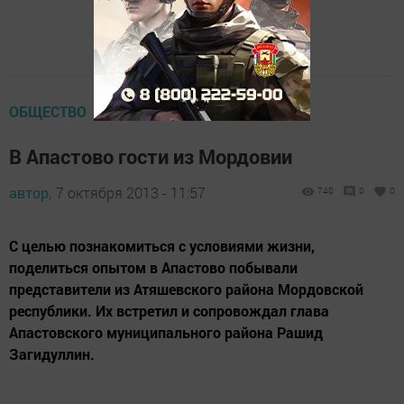
ОБЩЕСТВО
В Апастово гости из Мордовии
автор,
7 октября 2013 - 11:57
740
0
0
С целью познакомиться с условиями жизни,
поделиться опытом в Апастово побывали
представители из Атяшевского района Мордовской
республики. Их встретил и сопровождал глава
Апастовского муниципального района Рашид
Загидуллин.