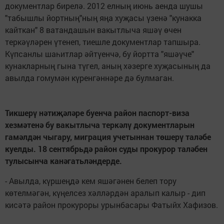
документлар бирелә. 2012 елның июнь аенда шушы
"табышлы йортның"ның яңа хуҗасы үзенә "кунакка
кайткан" 8 ватандашын вакытлыча яшәү өчен
теркәүләрен үтенеп, тиешле документлар тапшыра.
Күпсанлы шаһитлар әйтүенчә, бу йортта "яшәүче"
кунакларның гына түгел, аның хәзерге хуҗасының да
авылда гомумән күренгәннәре дә булмаган.
Тикшерү нәтиҗәләре буенча район паспорт-виза
хезмәтенә бу вакытлыча теркәлү документларын
гамәлдән чыгару, миграция учетыннан төшерү таләбе
куелды. 18 сентябрьдә район суды прокурор таләбен
тулысынча канәгатьләндерде.
- Авылда, күршеңдә кем яшәгәнен белеп тору
көтелмәгән, күңелсез хәлләрдән аралып калыр - дип
кисәтә район прокуроры урынбасары Фатыйх Хафизов.