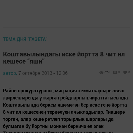
ТЕМА ДНЯ "ГАЗЕТА"
Коштавылындагы иске йортта 8 чит ил
кешесе “яши”
автор,
7 октября 2013 - 12:06
674
0
0
Район прокуратурасы, миграция хезмәткәрләре авыл
җирлекләрендә үткәргән рейдларның чираттагысында
Коштавылында беркем яшәмәгән бер иске генә йортта
8 чит ил кешесенең теркәлүен ачыкладылар. Тикшерә
торгач, алар кеше рәтләп торырлык шарлары да
булмаган бу йортны моннан берничә ел элек