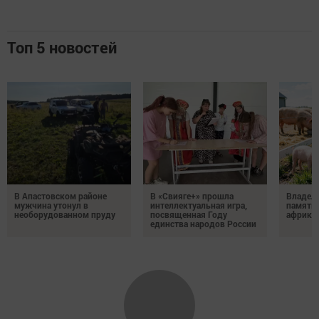
Топ 5 новостей
В Апастовском районе
В «Свияге+» прошла
Владель
мужчина утонул в
интеллектуальная игра,
памятка
необорудованном пруду
посвященная Году
африка
единства народов России