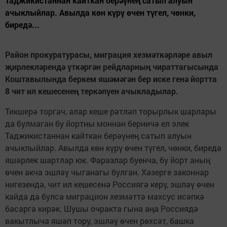
Таджикистаннан кайткан берәүнең сатып алуын
ачыклыйлар. Авылда көн күрү өчен түгел, чөнки,
биредә...
Район прокуратурасы, миграция хезмәткәрләре авыл
җирлекләрендә үткәргән рейдларның чираттагысында
Коштавылында беркем яшәмәгән бер иске генә йортта
8 чит ил кешесенең теркәлүен ачыкладылар.
Тикшерә торгач, алар кеше рәтләп торырлык шарлары
да булмаган бу йортны моннан берничә ел элек
Таджикистаннан кайткан берәүнең сатып алуын
ачыклыйлар. Авылда көн күрү өчен түгел, чөнки, биредә
яшәрлек шартлар юк. Фаразлар буенча, бу йорт аның
өчен акча эшләү чыганагы булган. Хәзерге законнар
нигезендә, чит ил кешесенә Россиягә керү, эшләү өчен
кайда да булса миграцион хезмәттә махсус исәпкә
басарга кирәк. Шушы очракта гына аңа Россиядә
вакытлыча яшәп тору, эшләү өчен рөхсәт, башка