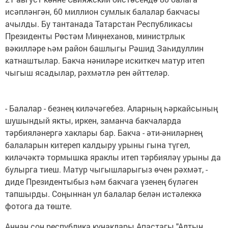
исәпләнгән, 60 миллион сумлык балалар бакчасы
ачылды. Бу тантанада Татарстан Республикасы
Президенты Рөстәм Миңнеханов, министрлык
вәкилләре һәм район башлыгы Рәшид Заһидуллин
катнаштылар. Бакча нәниләре искиткеч матур итеп
чыгыш ясадылар, рәхмәтлә рен әйттеләр.
- Балалар - безнең киләчәгебез. Аларның һәркайсының
шушындый якты, иркен, заманча бакчаларда
тәрбияләнергә хаклары бар. Бакча - әти-әниләрнең
балаларын китереп калдыру урыны гына түгел,
киләчәктә тормышка яраклы итеп тәрбияләү урыны да
булырга тиеш. Матур чыгышларыгыз өчен рәхмәт, -
диде Президентыбыз һәм бакчага үзенең бүләген
тапшырды. Соңыннан ул балалар белән истәлеккә
фотога да төште.
Аннан соң республика кунаклары Апастагы "Алтын