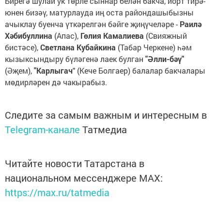
Бирегә шулай ук төрле сыннар белән бакча, йорт тирә-
юнен бизәү, матурлауда иң оста райондашыбызны
ачыклау буенча үткәрелгән бәйге җиңүчеләре -
Раилә
Хәбибуллина
(Апас),
Гөлия Камалиева
(Свияжный
бистәсе),
Светлана Кубайкина
(Табар Черкене) һәм
кызыксындыру бүләгенә лаек булган
"Әлли-бәү"
(Әҗем),
"Карлыгач
" (Кече Болгаер) балалар бакчалары
мөдирләрен дә чакырабыз.
Следите за самым важным и интересным в
Telegram-канале
Татмедиа
Читайте новости Татарстана в
национальном мессенджере MАХ:
https://max.ru/tatmedia