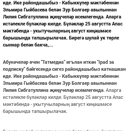
иде. Ике райондашыбыз - Кабыккүпер мәктәбеннән
Эльмира Гыйбасева белән Зур Болгаер авылыннан
Лилия Сибгатуллина җиңүчеләр исемлегендә. Аларга
истәлекле бүләкләр килде. Бүләкләр 25 августта Апас
мәктәбендә - укытучыларның август киңәшмәсе
барышында тапшырылачак. Бирегә шулай ук төрле
сыннар белән бакча,...
Абунәчеләр өчен "Татмедиа" игълан иткән "Ipad за
подписку" бәйгесендә сигез райондашыбыз катнашкан
иде. Ике райондашыбыз - Кабыккүпер мәктәбеннән
Эльмира Гыйбасева белән Зур Болгаер авылыннан
Лилия Сибгатуллина җиңүчеләр исемлегендә.
Аларга
истәлекле бүләкләр килде. Бүләкләр 25 августта Апас
мәктәбендә - укытучыларның август киңәшмәсе
барышында тапшырылачак.