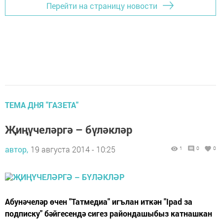
Перейти на страницу новости
ТЕМА ДНЯ "ГАЗЕТА"
Җиңүчеләргә – бүләкләр
автор,
19 августа 2014 - 10:25
1
0
0
Абунәчеләр өчен "Татмедиа" игълан иткән "Ipad за
подписку" бәйгесендә сигез райондашыбыз катнашкан