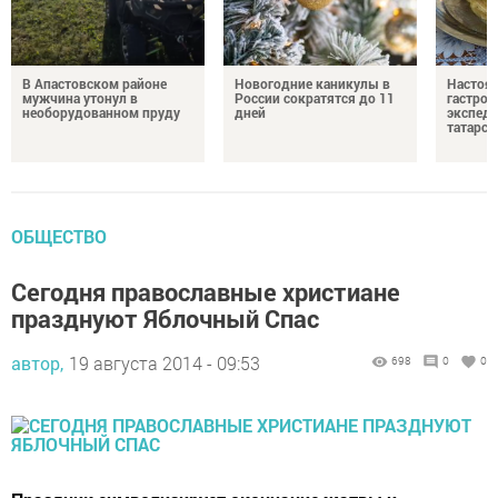
В Апастовском районе
Новогодние каникулы в
Настоя
мужчина утонул в
России сократятся до 11
гастро
необорудованном пруду
дней
экспеди
татарск
ОБЩЕСТВО
Сегодня православные христиане
празднуют Яблочный Спас
автор,
19 августа 2014 - 09:53
698
0
0