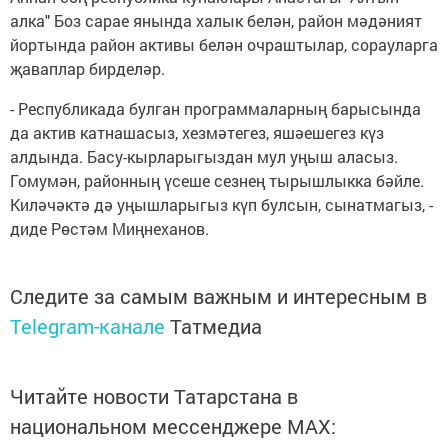
алка" Боз сарае янында халык белән, район мәдәният
йортында район активы белән очраштылар, сорауларга
җаваплар бирделәр.
- Республикада булган программаларның барысында
да актив катнашасыз, хезмәтегез, яшәешегез күз
алдында. Басу-кырларыгыздан мул уңыш аласыз.
Гомумән, районның үсеше сезнең тырышлыкка бәйле.
Киләчәктә дә уңышларыгыз күп булсын, сынатмагыз, -
диде Рөстәм Миңнеханов.
Следите за самым важным и интересным в
Telegram-канале
Татмедиа
Читайте новости Татарстана в
национальном мессенджере MАХ: