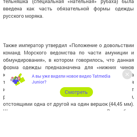
тельняшка (специальная «нательная» рубаха) была
введена как часть обязательной формы одежды
русского моряка.
Также император утвердил «Положение о довольствии
команд Морского ведомства по части амуниции и
обмундирования», в котором говорилось, что данная
форма одежды предназначена для «нижних чинов
кораблей и флотских экипажей» русского флота. А сама
А вы уже видели новое видео Tatmedia
тельняшка регламентировалась так: «Рубаха, вязанная
Junior?
из шерсти пополам с бумагою (ред. - с хлопком); цвет
Cмотреть
рубахи белый с синими поперечными полосами,
отстоящими одна от другой на один вершок (44,45 мм).
Ширина синих полос - четверть вершка… Вес рубахи
полагается не менее 80 золотников (344 грамма)…».
Синие и белые поперечные полосы тельняшек