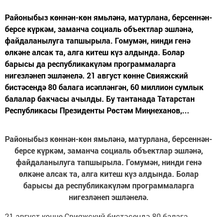
Районыбыз көннән-көн ямьләнә, матурлана, берсеннән-
берсе күркәм, заманча социаль объектлар эшләнә,
файдаланылуга тапшырыла. Гомумән, нинди генә
өлкәне алсак та, алга китеш күз алдында. Болар
барысы да республикакүләм программаларга
нигезләнеп эшләнелә. 21 август көнне Свияжский
бистәсендә 80 балага исәпләнгән, 60 миллион сумлык
балалар бакчасы ачылды. Бу тантанада Татарстан
Республикасы Президенты Рөстәм Миңнеханов,...
Районыбыз көннән-көн ямьләнә, матурлана, берсеннән-
берсе күркәм, заманча социаль объектлар эшләнә,
файдаланылуга тапшырыла. Гомумән, нинди генә
өлкәне алсак та, алга китеш күз алдында. Болар
барысы да республикакүләм программаларга
нигезләнеп эшләнелә.
21 август көнне Свияжский бистәсендә 80 балага