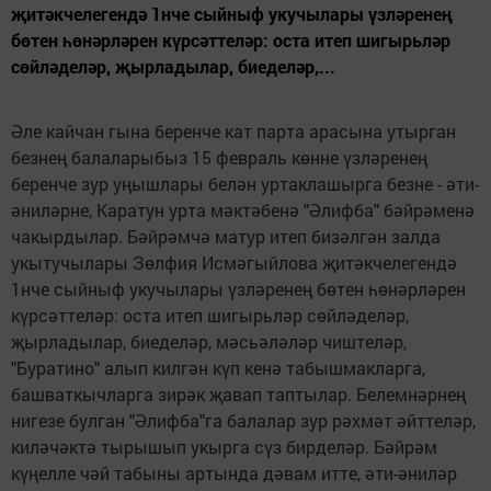
җитәкчелегендә 1нче сыйныф укучылары үзләренең
бөтен һөнәрләрен күрсәттеләр: оста итеп шигырьләр
сөйләделәр, җырладылар, биеделәр,...
Әле кайчан гына беренче кат парта арасына утырган
безнең балаларыбыз 15 февраль көнне үзләренең
беренче зур уңышлары белән уртаклашырга безне - әти-
әниләрне, Каратун урта мәктәбенә "Әлифба" бәйрәменә
чакырдылар. Бәйрәмчә матур итеп бизәлгән залда
укытучылары Зөлфия Исмәгыйлова җитәкчелегендә
1нче сыйныф укучылары үзләренең бөтен һөнәрләрен
күрсәттеләр: оста итеп шигырьләр сөйләделәр,
җырладылар, биеделәр, мәсьәләләр чиштеләр,
"Буратино" алып килгән күп кенә табышмакларга,
башваткычларга зирәк җавап таптылар. Белемнәрнең
нигезе булган "Әлифба"га балалар зур рәхмәт әйттеләр,
киләчәктә тырышып укырга сүз бирделәр. Бәйрәм
күңелле чәй табыны артында дәвам итте, әти-әниләр