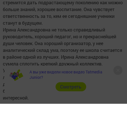
стремится дать подрастающему поколению как можно
больше знаний, хорошее воспитание. Она чувствует
ответственность за то, кем ее сегодняшние ученики
станут в будущем.
Ирина Александровна не только справедливый
руководитель, хороший педагог, но и прекраснейшей
души человек. Она хороший организатор, у нее
аналитический склад ума, поэтому ее школа считается
в районе одной из лучших. Ирина Александровна
сумела сплотить крепкий дружный коллектив.
У нее и тыл надежный: уютный дом и дружная семья,
А вы уже видели новое видео Tatmedia
любящие ее муж и дети. Я убеждена, что все коллеги и
Junior?
друзья уважают ее, так как она умеет быть
Cмотреть
благородной, интеллигентной, умной, динамичной и
интересной.
Следите за самым важным и интересным в