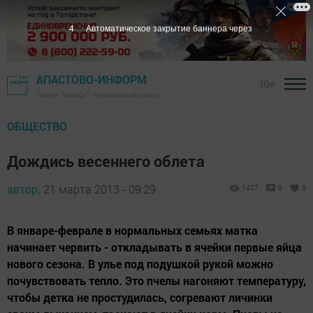
3
Автоматическое закрытие баннера через
АПАСТОВО-ИНФОРМ
16+
Газета "Звезда" - Апастовский район
ОБЩЕСТВО
Дождись весеннего облета
автор,
21 марта 2013 - 09:29
1427
0
0
В январе-феврале в нормальных семьях матка
начинает червить - откладывать в ячейки первые яйца
нового сезона. В улье под подушкой рукой можно
почувствовать тепло. Это пчелы нагоняют температуру,
чтобы детка не простудилась, согревают личинки