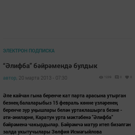
ЭЛЕКТРОН ПОДПИСКА
“Әлифба” бәйрәмендә булдык
автор,
20 марта 2013 - 07:30
1239
0
0
Әле кайчан гына беренче кат парта арасына утырган
безнең балаларыбыз 15 февраль көнне үзләренең
беренче зур уңышлары белән уртаклашырга безне -
әти-әниләрне, Каратун урта мәктәбенә "Әлифба"
бәйрәменә чакырдылар. Бәйрәмчә матур итеп бизәлгән
залда укытучылары Зөлфия Исмәгыйлова