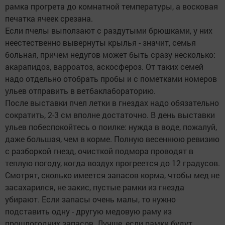
рамка прогрета до комнатной температуры, а восковая
печатка ячеек срезана.
Если пчелы выползают с раздутыми брюшками, у них
неестественно вывернуты крылья - значит, семья
больная, причем недугов может быть сразу несколько:
акарапидоз, варроатоз, аскосфероз. От таких семей
надо отдельно отобрать пробы и с пометками номеров
ульев отправить в ветбаклабораторию.
После выставки пчел летки в гнездах надо обязательно
сократить, 2-3 см вполне достаточно. В день выставки
ульев побеспокойтесь о поилке: нужда в воде, пожалуй,
даже большая, чем в корме. Полную весеннюю ревизию
с разборкой гнезд, очисткой подмора проводят в
теплую погоду, когда воздух прогреется до 12 градусов.
Смотрят, сколько имеется запасов корма, чтобы мед не
засахарился, не закис, пустые рамки из гнезда
убирают. Если запасы очень малы, то нужно
подставить одну - другую медовую раму из
прошлогодних запасов. Лучше, если рамки будут