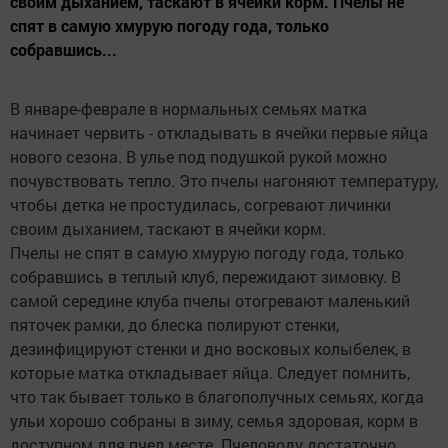
своим дыханием, таскают в ячейки корм. Пчелы не
спят в самую хмурую погоду года, только
собравшись...
В январе-феврале в нормальных семьях матка
начинает червить - откладывать в ячейки первые яйца
нового сезона. В улье под подушкой рукой можно
почувствовать тепло. Это пчелы нагоняют температуру,
чтобы детка не простудилась, согревают личинки
своим дыханием, таскают в ячейки корм.
Пчелы не спят в самую хмурую погоду года, только
собравшись в теплый клуб, пережидают зимовку. В
самой середине клуба пчелы отогревают маленький
пяточек рамки, до блеска полируют стенки,
дезинфицируют стенки и дно восковых колыбелек, в
которые матка откладывает яйца. Следует помнить,
что так бывает только в благополучных семьях, когда
ульи хорошо собраны в зиму, семья здоровая, корм в
доступном для пчел месте. Пчеловоду достаточно