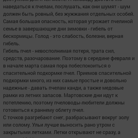
наведаться к пчелам, послушать, как они шумят - шум
должен быть ровный, без жужжания отдельных особей.
Самая большая опасность, которая угрожает пчелиной
семье в завершающие дни зимовки - гибель от
бескормицы. Голод - это слабость, болезни, верная
гибель.
Гибель пчел - невосполнимая потеря, трата сил,
средств, разочарование. Поэтому в середине февраля и
в начале марта самая пора побеспокоиться о
спасительной подкормке пчел. Приемов спасительной
подкормки много, из них самые простые и довольно
надежные - давать пчелам канди, а также медовые
рамки из летних запасов. Мартовские дни идут к
потеплению, поэтому пчеловоды-любители должны
готовиться к раннему облету пчел.
С точков разгребают снег, разбрасывают вокруг золу
или солому. Ульи лучше выносить рано утром с
закрытыми летками. Летки открывают не сразу, а