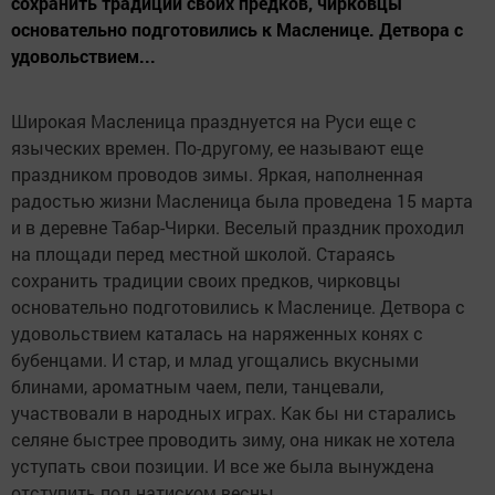
сохранить традиции своих предков, чирковцы
основательно подготовились к Масленице. Детвора с
удовольствием...
Широкая Масленица празднуется на Руси еще с
языческих времен. По-другому, ее называют еще
праздником проводов зимы. Яркая, наполненная
радостью жизни Масленица была проведена 15 марта
и в деревне Табар-Чирки. Веселый праздник проходил
на площади перед местной школой. Стараясь
сохранить традиции своих предков, чирковцы
основательно подготовились к Масленице. Детвора с
удовольствием каталась на наряженных конях с
бубенцами. И стар, и млад угощались вкусными
блинами, ароматным чаем, пели, танцевали,
участвовали в народных играх. Как бы ни старались
селяне быстрее проводить зиму, она никак не хотела
уступать свои позиции. И все же была вынуждена
отступить под натиском весны.