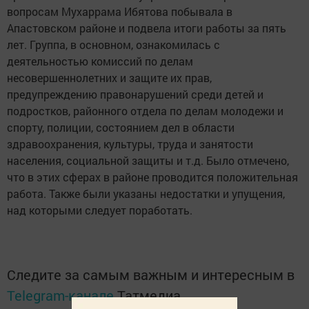
вопросам Мухаррама Ибятова побывала в
Апастовском районе и подвела итоги работы за пять
лет. Группа, в основном, ознакомилась с
деятельностью комиссий по делам
несовершеннолетних и защите их прав,
предупреждению правонарушений среди детей и
подростков, районного отдела по делам молодежи и
спорту, полиции, состоянием дел в области
здравоохранения, культуры, труда и занятости
населения, социальной защиты и т.д. Было отмечено,
что в этих сферах в районе проводится положительная
работа. Также были указаны недостатки и упущения,
над которыми следует поработать.
Следите за самым важным и интересным в
Telegram-канале
Татмедиа