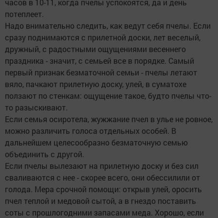
часов в 10-11, когда пчелы успокоятся, да и день
потеплеет.
Надо внимательно следить, как ведут себя пчелы. Если
сразу поднимаются с прилетной доски, лет веселый,
дружный, с радостными ощущениями весеннего
праздника - значит, с семьей все в порядке. Самый
первый признак безматочной семьи - пчелы летают
вяло, пачкают прилетную доску, улей, в суматохе
ползают по стенкам: ощущение такое, будто пчелы что-
то разыскивают.
Если семья осиротела, жужжание пчел в улье не ровное,
можно различить голоса отдельных особей. В
дальнейшем целесообразно безматочную семью
объединить с другой.
Если пчелы вылезают на прилетную доску и без сил
сваливаются с нее - скорее всего, они обессилили от
голода. Мера срочной помощи: открыв улей, оросить
пчел теплой и медовой сытой, а в гнездо поставить
соты с прошлогодними запасами меда. Хорошо, если