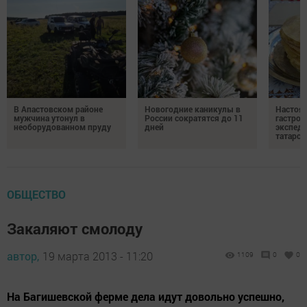
В Апастовском районе
Новогодние каникулы в
Настоя
мужчина утонул в
России сократятся до 11
гастро
необорудованном пруду
дней
экспеди
татарск
ОБЩЕСТВО
Закаляют смолоду
автор,
19 марта 2013 - 11:20
1109
0
0
На Багишевской ферме дела идут довольно успешно,