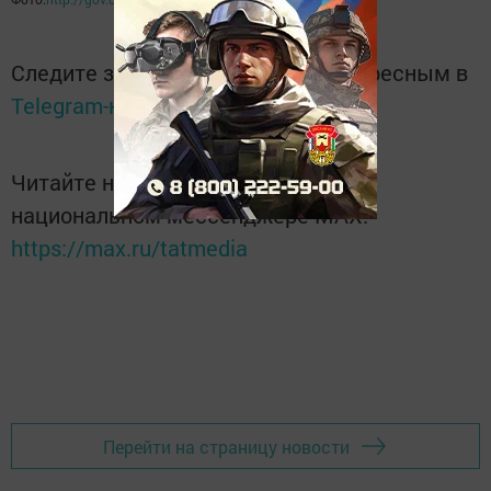
Следите за самым важным и интересным в
Telegram-канале
Татмедиа
Читайте новости Татарстана в
национальном мессенджере MАХ:
https://max.ru/tatmedia
Перейти на страницу новости