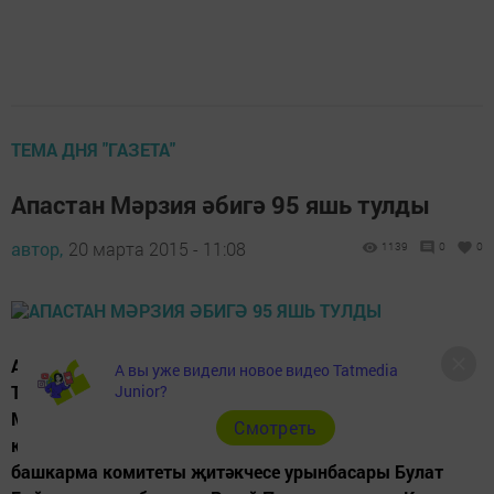
ТЕМА ДНЯ "ГАЗЕТА"
Апастан Мәрзия әбигә 95 яшь тулды
автор,
20 марта 2015 - 11:08
1139
0
0
Апас авылында гомер кичерүче, тумышы белән Кама-
А вы уже видели новое видео Tatmedia
Тамагы районының Уразлина авылыннан булган
Junior?
Мәрзия әби Сабитова үзенең 95 яшьлек юбилеен
Cмотреть
каршылады. Мәрзия әбине олуг юбилее белән район
башкарма комитеты җитәкчесе урынбасары Булат