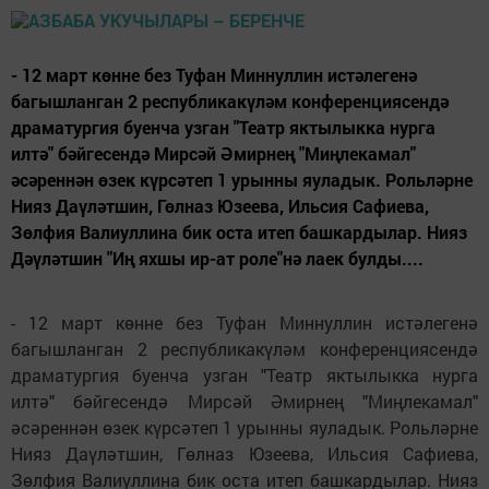
- 12 март көнне без Туфан Миннуллин истәлегенә
багышланган 2 республикакүләм конференциясендә
драматургия буенча узган "Театр яктылыкка нурга
илтә" бәйгесендә Мирсәй Әмирнең "Миңлекамал"
әсәреннән өзек күрсәтеп 1 урынны яуладык. Рольләрне
Нияз Даүләтшин, Гөлназ Юзеева, Ильсия Сафиева,
Зөлфия Валиуллина бик оста итеп башкардылар. Нияз
Дәүләтшин "Иң яхшы ир-ат роле"нә лаек булды....
- 12 март көнне без Туфан Миннуллин истәлегенә
багышланган 2 республикакүләм конференциясендә
драматургия буенча узган "Театр яктылыкка нурга
илтә" бәйгесендә Мирсәй Әмирнең "Миңлекамал"
әсәреннән өзек күрсәтеп 1 урынны яуладык. Рольләрне
Нияз Даүләтшин, Гөлназ Юзеева, Ильсия Сафиева,
Зөлфия Валиуллина бик оста итеп башкардылар. Нияз