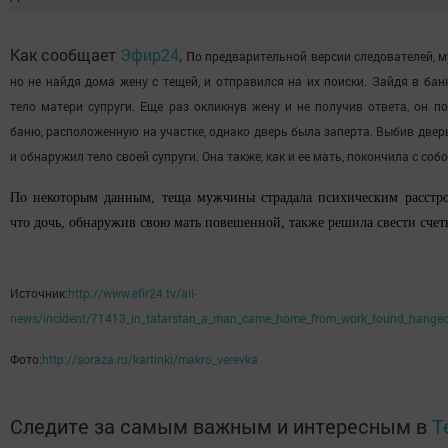
Как сообщает
Эфир24
, п
о предварительной версии следователей, 
но не найдя дома жену с тещей, и отправился на их поиски. Зайдя в бан
тело матери супруги. Еще раз окликнув жену и не получив ответа, он п
баню, расположенную на участке, однако дверь была заперта. Выбив двер
и обнаружил тело своей супруги. Она также, как и ее мать, покончила с собо
По некоторым данным, теща мужчины страдала психическим расстро
что дочь, обнаружив свою мать повешенной, также решила свести счет
Источник:
http://www.efir24.tv/all-
news/incident/71413_in_tatarstan_a_man_came_home_from_work_found_hanged_
Фото:
http://soraza.ru/kartinki/makro_verevka
Следите за самым важным и интересным в
T