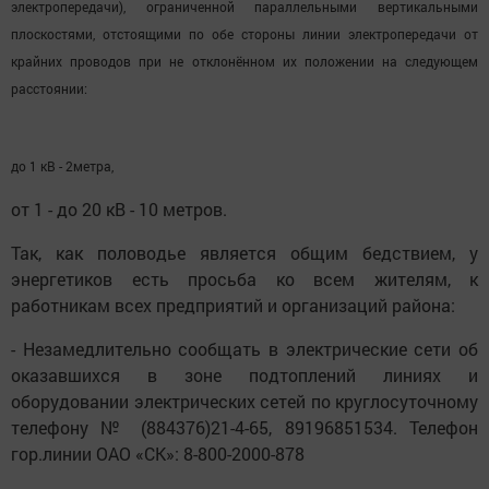
электропередачи), ограниченной параллельными вертикальными
плоскостями, отстоящими по обе стороны линии электропередачи от
крайних проводов при не отклонённом их положении на следующем
расстоянии:
до 1 кВ - 2метра,
от 1 - до 20 кВ - 10 метров.
Так, как половодье является общим бедствием, у
энергетиков есть просьба ко всем жителям, к
работникам всех предприятий и организаций района:
- Незамедлительно сообщать в электрические сети об
оказавшихся в зоне подтоплений линиях и
оборудовании электрических сетей по круглосуточному
телефону № (884376)21-4-65, 89196851534. Телефон
гор.линии ОАО «СК»: 8-800-2000-878