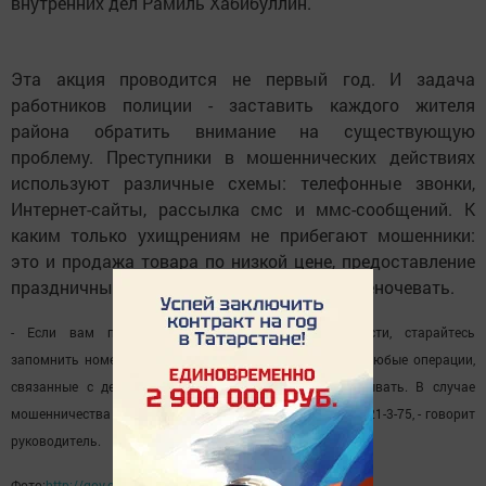
внутренних дел Рамиль Хабибуллин.
Эта акция проводится не первый год. И задача
работников полиции - заставить каждого жителя
района обратить внимание на существующую
проблему. Преступники в мошеннических действиях
используют различные схемы: телефонные звонки,
Интернет-сайты, рассылка смс и ммс-сообщений. К
каким только ухищрениям не прибегают мошенники:
это и продажа товара по низкой цене, предоставление
праздничных скидок, просьбы пустить переночевать.
- Если вам повстречались подозрительные личности, старайтесь
запомнить номера их автомобилей, одежду, приметы. Любые операции,
связанные с деньгами, старайтесь тщательно обдумывать. В случае
мошенничества обращайтесь по телефонам 02, 21-5-75, 21-3-75, - говорит
руководитель.
Фото:
http://gov.cap.ru/print.aspx?gov_id=258&id=2535264