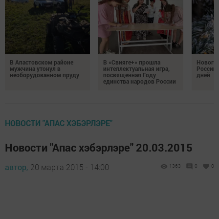
В Апастовском районе
В «Свияге+» прошла
Нового
мужчина утонул в
интеллектуальная игра,
России 
необорудованном пруду
посвященная Году
дней
единства народов России
НОВОСТИ "АПАС ХЭБЭРЛЭРЕ"
Новости "Апас хэбэрлэре" 20.03.2015
автор,
20 марта 2015 - 14:00
1363
0
0