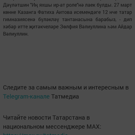
Дәүләтшин "Иң яхшы ир-ат роле"нә лаек булды. 27 март
көнне Казанга Фатиха Аитова исемендәге 12 нче татар
гимназиясенә бүләкләү тантанасына барабыз, - дип
хәбәр итте җитәкчеләре Зөлфия Вәлиуллина һәм Айдар
Вәлиуллин.
Следите за самым важным и интересным в
Telegram-канале
Татмедиа
Читайте новости Татарстана в
национальном мессенджере MАХ: