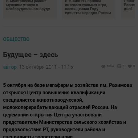
В Апастовском районе
В «Свияге+» прошла
Нового
мужчина утонул в
интеллектуальная игра,
России 
необорудованном пруду
посвященная Году
дней
единства народов России
ОБЩЕСТВО
Будущее – здесь
автор,
13 октября 2011 - 11:15
1864
0
0
5 октября на базе мегафермы хозяйства им. Рахимова
открылся Центр повышения квалификации
специалистов животноводческой,
молокоперерабатывающей отраслей России. На
церемонии открытия Центра участвовали
представители Министерства сельского хозяйства и
продовольствия РТ, руководители района и
специалисты зооветеринарии.