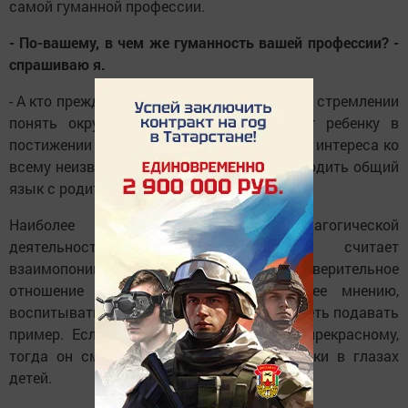
самой гуманной профессии.
- По-вашему, в чем же гуманность вашей профессии? -
спрашиваю я.
- А кто прежде всего помогает ребенку в его стремлении
понять окружающий мир? Кто помогает ребенку в
постижении гармонии жизни, пробуждении интереса ко
всему неизвестному для него, а также находить общий
язык с родителями, с ровесниками?
Наиболее важным в своей педагогической
деятельности Лира Раилевна считает
взаимопонимание с учащимися, доверительное
отношение с каждым учеником. По ее мнению,
воспитывать - это не только учить, но и уметь подавать
пример. Если учитель сам стремится к прекрасному,
тогда он сможет зажечь ответные искорки в глазах
детей.