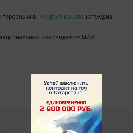
интересным в
Telegram-канале
Татмедиа
в национальном мессенджере MАХ: