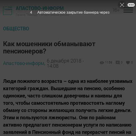
АПАСТОВО-ИНФОРМ
16+
3
Автоматическое закрытие баннера через
Газета "Звезда" - Апастовский район
ОБЩЕСТВО
Как мошенники обманывают
пенсионеров?
6 декабря 2018 -
Апастово-информ,
1159
0
0
14:08
Люди пожилого возраста – одна из наиболее уязвимых
категорий граждан. Вышедшие на пенсию, особенно
одинокие, часто слишком доверчивы и наивны для
того, чтобы самостоятельно противостоять наглому
обману со стороны желающих получить легкие деньги.
Этим и пользуются лжеюристы. Они по районам
активно предлагают пенсионерам услуги по написанию
заявлений в Пенсионный фонд на перерасчет пенсий на