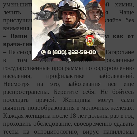
уменьшить использование бытовой химии,
лечить хронические заболевания. Чаще
прислушивайтесь к себе, не оставляйте без
внимания сигналы своего организма.
– Ваши рекомендации женщинам как от
врача-гинеколога?
– На сегодняшний день в России и в Татарстане
в том числе, действуют различные
государственные программы по оздоровлению
населения, профилактике заболеваний.
Несмотря на это, заболевания все еще
распространены. Берегите себя. Не бойтесь
посещать врачей. Женщины могут сами
выявить новообразования в молочных железах.
Каждая женщина после 18 лет должна раз в год
проходить обследование, своевременно сдавать
тесты на онтоцитологию, вирус папилломы