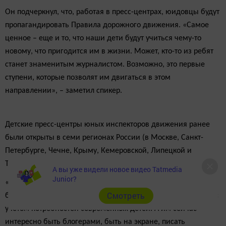
Он подчеркнул, что, работая в пресс-центрах, юидовцы будут
пропагандировать Правила дорожного движения. «Самое
ценное – еще и то, что наши дети будут учиться чему-то
новому, что пригодится им в жизни. Может, кто-то из ребят
станет знаменитым журналистом. Возможно, это первые
ступени, которые позволят им двигаться в этом
направлении», – заметил спикер.
Детские пресс-центры юных инспекторов движения ранее
были открыты в семи регионах России (в Москве, Санкт-
Петербурге, Чечне, Крыму, Кемеровской, Липецкой и
Тюменской областях – прим. Т-и), добавила Суражевская.
А вы уже видели новое видео Tatmedia
Junior?
«Этот год для движения ЮИД – юбилейный, 45 лет – это
Cмотреть
большой срок. Мы решили, что нужно создать что-то новое с
учетом потребностей современных детей. А им сейчас
интересно быть блогерами, быть на экране, писать