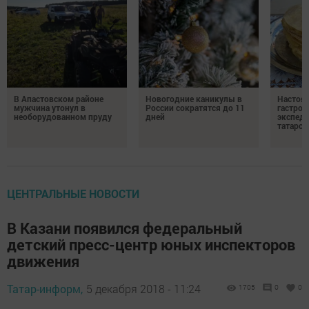
В Апастовском районе
Новогодние каникулы в
Настоя
мужчина утонул в
России сократятся до 11
гастро
необорудованном пруду
дней
экспеди
татарск
ЦЕНТРАЛЬНЫЕ НОВОСТИ
В Казани появился федеральный
детский пресс-центр юных инспекторов
движения
Татар-информ,
5 декабря 2018 - 11:24
1705
0
0