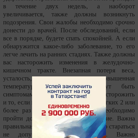
в течение двух недель, а наоборот
увеличивается, также должны возникнуть
подозрения. Свои жалобы необходимо срочно
донести до врачей. После обследований, если
все в порядке, будете спать спокойней. А если
обнаружится какое-либо заболевание, то его
легче лечить на ранних стадиях. Также должны
вас насторожить изменения в желудочно-
кишечном тракте. Внезапная потеря веса,
усталость, постоянная повышенная
температура тела также могут быть
симптомами заболеваний. Должно насторожить
и то, если вы болеете воспалением легких 2 или
более раз в год. В этом случае необходимо
пройти дополнительное обследование. Важна
правильная работа кишечника: нужно стараться
не допускать запоров, диареи. Важно