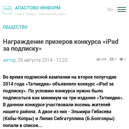
АПАСТОВО-ИНФОРМ
16+
Газета "Звезда" - Апастовский район
ОБЩЕСТВО
Награждение призеров конкурса «iPad
за подписку»
автор,
26 августа 2014 - 12:20
698
0
0
Во время подписной кампании на второе полугодие
2014 года «Татмедиа» объявляло конкурс «iPad за
подписку». По условию конкурса нужно было
подписаться как минимум на три издания «Татмедиа».
В данном конкурсе участвовали восемь жителей
нашего района. А двое из них - Эльмира Гибасева
(Кабы-Копры) и Лилия Сибгатуллина (Б.Болгояры)
попали в список...