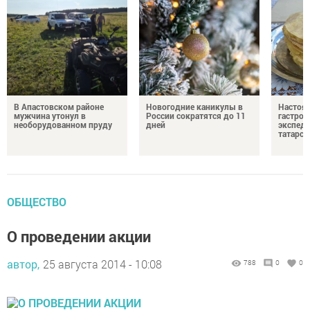
В Апастовском районе
Новогодние каникулы в
Настоя
мужчина утонул в
России сократятся до 11
гастро
необорудованном пруду
дней
экспеди
татарск
ОБЩЕСТВО
О проведении акции
автор,
25 августа 2014 - 10:08
788
0
0