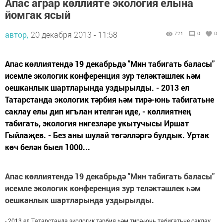
Апас аграр көллияте экология елына
йомгак ясый
автор,
20 декабря 2013 - 11:58
721
0
0
Апас көллиятендә 19 декабрьдә "Мин табигать баласы"
исемле экологик конференция зур теләктәшлек һәм
оешканлык шартларында уздырылды. - 2013 ел
Татарстанда экологик тәрбия һәм тирә-юнь табигатьне
саклау елы дип игълан ителгән иде, - көллиятнең
табигать, экология нигезләре укытучысы Иршат
Гыйлаҗев. - Без аны шулай төгәлләргә булдык. Уртак
көч белән быел 1000...
Апас көллиятендә 19 декабрьдә "Мин табигать баласы"
исемле экологик конференция зур теләктәшлек һәм
оешканлык шартларында уздырылды.
- 2013 ел Татарстанда экологик тәрбия һәм тирә-юнь табигатьне саклау