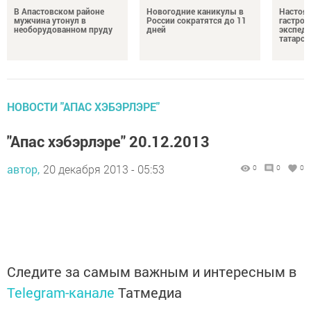
В Апастовском районе
Новогодние каникулы в
Настоя
мужчина утонул в
России сократятся до 11
гастро
необорудованном пруду
дней
экспеди
татарск
НОВОСТИ "АПАС ХЭБЭРЛЭРЕ"
"Апас хэбэрлэре" 20.12.2013
автор,
20 декабря 2013 - 05:53
0
0
0
Следите за самым важным и интересным в
Telegram-канале
Татмедиа