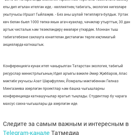
елы дип игълан ителгән иде, - көллиятнең табигать, экология нигезләре
укытучысы Иршат Гыйлаҗев. - Без аны шулай төгәлләргә булдык. Уртак
көч белән быел 1000 төпкә якын агач-куаклар, чәчәкләр утырттык, 30 дан
артык чисталык һәм төзекләндерү өмәләре үткәрдек. Моннан тыш
табигатебезне саклауга юнәлтелән дистәләгән төрле иҗтимагый
акцияләрдә катнаштык.
Конференциягә кунак итеп чакырылган Татарстан экология, табигый
ресурслар министрлыгының Идел аръягы вәкиле Әмир Җәббаров, Апас
мәктәбе укучысы Азат Шәрәфуллин, Йомралы мәктәбеннән Гөлназ
Мингазиева әзерләгән проектлар һәм башка чыгышларны
конференциядә катнашучылар яратып тыңлады. Студентлар бу чарага
махсус сәхнә чыгышлары да әзерләгән иде.
Следите за самым важным и интересным в
Telegram-канале
Татмедиа