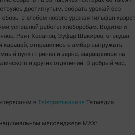
ьствуясь достигнутым, собрать урожай без
 обозы с хлебом нового урожая Гильфан-хазре
ями успешной работы хлеборобам. Водители
нов, Раят Хасанов, Зуфар Шакиров, отведав
 каравай, отправились в амбар выгружать
емный пункт принял и зерно, выращенное на
инского и других отделений. В добрый час,
интересным в
Telegram-канале
Татмедиа
в национальном мессенджере MАХ: