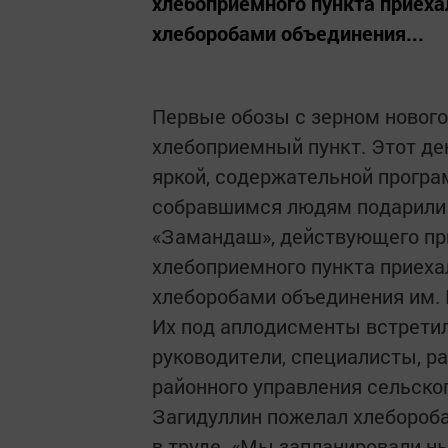
хлебоприемного пункта приех
хлеборобами объединения...
Первые обозы с зерном нового
хлебоприемный пункт. Этот де
яркой, содержательной програ
собравшимся людям подарили 
«Замандаш», действующего пр
хлебоприемного пункта приех
хлеборобами объединения им. 
Их под аплодисменты встретил
руководители, специалисты, р
районного управления сельско
Загидуллин пожелал хлебороба
в труде. «Мы запланировали ны