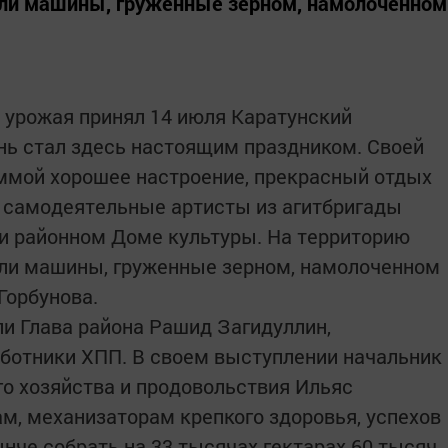
али машины, груженные зерном, намолоченном
 урожая принял 14 июля Каратунский
нь стал здесь настоящим праздником. Своей
ммой хорошее настроение, прекрасный отдых
самодеятельные артисты из агитбригады
и районном Доме культуры. На территорию
али машины, груженные зерном, намолоченном
Горбунова.
и Глава района Рашид Загидуллин,
аботники ХПП. В своем выступлении начальник
го хозяйства и продовольствия Ильяс
м, механизаторам крепкого здоровья, успехов
нче собрать на 33 тысячах гектарах 60 тысяч