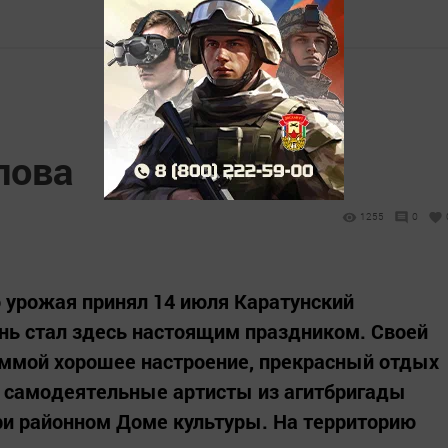
лова
1255
0
 урожая принял 14 июля Каратунский
нь стал здесь настоящим праздником. Своей
аммой хорошее настроение, прекрасный отдых
 самодеятельные артисты из агитбригады
и районном Доме культуры. На территорию