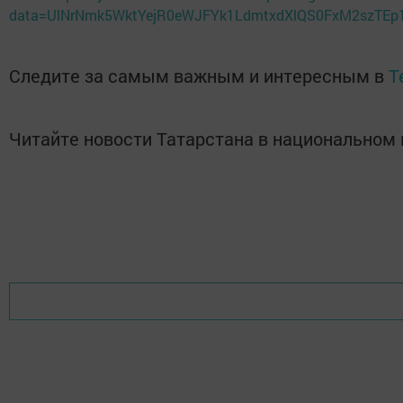
data=UlNrNmk5WktYejR0eWJFYk1LdmtxdXlQS0FxM2szTE
Следите за самым важным и интересным в
T
Читайте новости Татарстана в национально