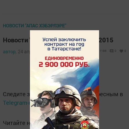
НОВОСТИ "АПАС ХЭБЭРЛЭРЕ"
Новости "Апас хэбэрлэре" 24.04.2015
автор,
24 апреля 2015 - 15:23
1186
0
0
Следите за самым важным и интересным в
Telegram-канале
Татмедиа
Читайте новости Татарстана в