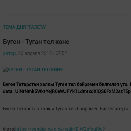
ТЕМА ДНЯ "ГАЗЕТА"
Бүген - Туган тел көне
автор,
26 апреля 2015 - 07:52
Бүген Татарстан халкы Туган тел бәйрәмен билгеләп үтә.
data=UlNrNmk5WktYejR0eWJFYk1LdmtxdXlQS0FxM2szTE
Бүген Татарстан халкы Туган тел бәйрәмен билгеләп үтә.
Фото:
https://yandex.ru/clck/redir/EIW2pfxuI9g?