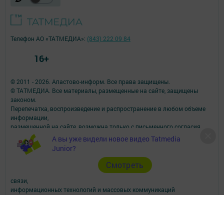
Телефон АО «ТАТМЕДИА»:
(843) 222 09 84
16+
© 2011 - 2026. Апастово-информ. Все права защищены.
© ТАТМЕДИА. Все материалы, размещенные на сайте, защищены
законом.
Перепечатка, воспроизведение и распространение в любом объеме
информации,
размещенной на сайте, возможна только с письменного согласия
редакций СМИ.
А вы уже видели новое видео Tatmedia
При поддержке Республиканского агентства по печати и массовым
Junior?
коммуникациям.
Наименование СМИ: Апастово-информ
Cмотреть
СМИ зарегистрировано Федеральной службой по надзору в сфере
связи,
информационных технологий и массовых коммуникаций
запись о регистрации СМИ Эл №ФС77-73779 от 12.10.2018
зарегистрировано Федеральной службой по надзору в сфере связи,
информационных технологий и массовых коммуникаций