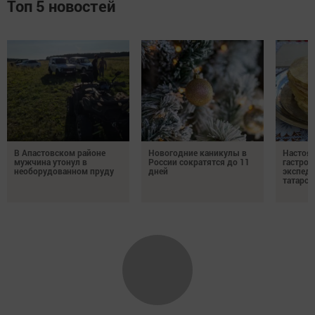
Топ 5 новостей
В Апастовском районе
Новогодние каникулы в
Настоя
мужчина утонул в
России сократятся до 11
гастро
необорудованном пруду
дней
экспеди
татарск