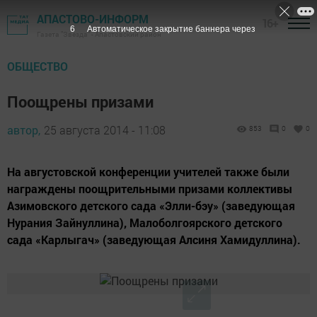
АПАСТОВО-ИНФОРМ
16+
5
Автоматическое закрытие баннера через
Газета "Звезда" - Апастовский район
ОБЩЕСТВО
Поощрены призами
автор,
25 августа 2014 - 11:08
853
0
0
На августовской конференции учителей также были
награждены поощрительными призами коллективы
Азимовского детского сада «Элли-бэу» (заведующая
Нурания Зайнуллина), Малоболгоярского детского
сада «Карлыгач» (заведующая Алсиня Хамидуллина).