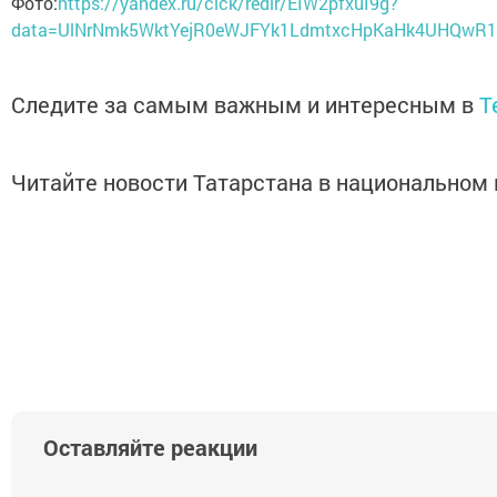
Фото:
https://yandex.ru/clck/redir/EIW2pfxuI9g?
data=UlNrNmk5WktYejR0eWJFYk1LdmtxcHpKaHk4UHQwR1
Следите за самым важным и интересным в
T
Читайте новости Татарстана в национально
Оставляйте реакции