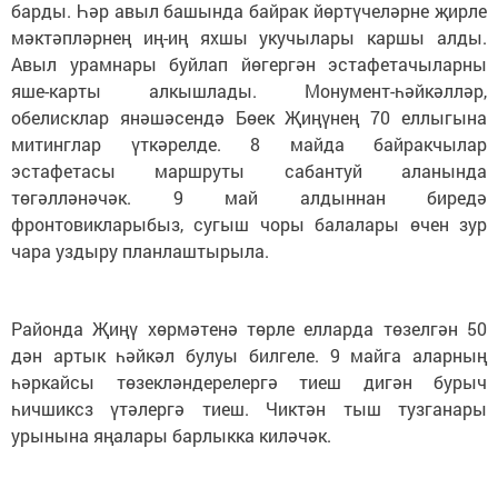
барды. Һәр авыл башында байрак йөртүчеләрне җирле
мәктәпләрнең иң-иң яхшы укучылары каршы алды.
Авыл урамнары буйлап йөгергән эстафетачыларны
яше-карты алкышлады. Монумент-һәйкәлләр,
обелисклар янәшәсендә Бөек Җиңүнең 70 еллыгына
митинглар үткәрелде. 8 майда байракчылар
эстафетасы маршруты сабантуй аланында
төгәлләнәчәк. 9 май алдыннан биредә
фронтовикларыбыз, сугыш чоры балалары өчен зур
чара уздыру планлаштырыла.
Районда Җиңү хөрмәтенә төрле елларда төзелгән 50
дән артык һәйкәл булуы билгеле. 9 майга аларның
һәркайсы төзекләндерелергә тиеш дигән бурыч
һичшиксз үтәлергә тиеш. Чиктән тыш тузганары
урынына яңалары барлыкка киләчәк.