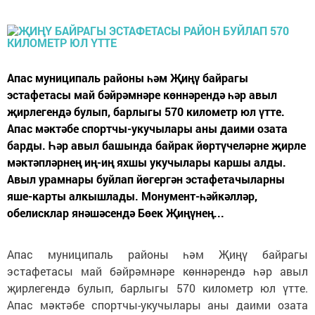
Апас муниципаль районы һәм Җиңү байрагы
эстафетасы май бәйрәмнәре көннәрендә һәр авыл
җирлегендә булып, барлыгы 570 километр юл үтте.
Апас мәктәбе спортчы-укучылары аны даими озата
барды. Һәр авыл башында байрак йөртүчеләрне җирле
мәктәпләрнең иң-иң яхшы укучылары каршы алды.
Авыл урамнары буйлап йөгергән эстафетачыларны
яше-карты алкышлады. Монумент-һәйкәлләр,
обелисклар янәшәсендә Бөек Җиңүнең...
Апас муниципаль районы һәм Җиңү байрагы
эстафетасы май бәйрәмнәре көннәрендә һәр авыл
җирлегендә булып, барлыгы 570 километр юл үтте.
Апас мәктәбе спортчы-укучылары аны даими озата