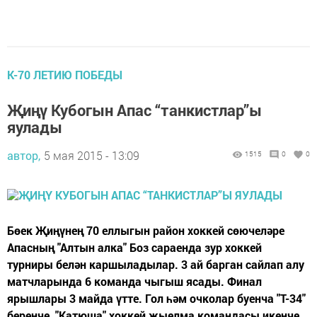
К-70 ЛЕТИЮ ПОБЕДЫ
Җиңү Кубогын Апас “танкистлар”ы
яулады
автор,
5 мая 2015 - 13:09
1515
0
0
Бөек Җиңүнең 70 еллыгын район хоккей сөючеләре
Апасның "Алтын алка" Боз сараенда зур хоккей
турниры белән каршыладылар. 3 ай барган сайлап алу
матчларында 6 команда чыгыш ясады. Финал
ярышлары 3 майда үтте. Гол һәм очколар буенча "Т-34"
беренче, "Катюша" хоккей җыелма командасы икенче,