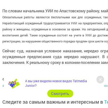
По словам начальника УИИ по Апастовскому району, май
Обязательные работы являются бесплатными как для осужденных, так
Неработающий осужденный трудоустраивается УИИ на предприятиях, опре
району и женщины, осужденные в основном за кражи. На сегодняшний д
воспитания детей. Такие осужденные состоят на учете в УИИ до достиж
регистрацию, за нарушение общественного порядка продлен срок шести о
Сейчас суд, назначая условное наказание, нередко ог
осужденные предписания суда нередко нарушают. В 
заключения. К реальному сроку в колонии-поселении зам
Фото:
https://yandex.ru/clck/redir/EIW2pfxuI9g?
А вы уже видели новое видео Tatmedia
Junior?
data=UlNrNmk5WktYejR0eWJFYk1Ldmtxa3FJQnk3Qmw2Z1h0NmlqRERMMDdz
Cмотреть
Следите за самым важным и интересным в
T