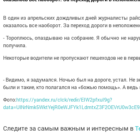
В один из апрельских дождливых дней журналисты райо
оказалось все наоборот. За переход дороги в неположе
- Тороплюсь, опаздываю на собрание. Я обычно не нару
получила.
Некоторые водители не пропускают пешеходов не в первы
- Видимо, я задумался. Ночью был на дороге, устал. Не 
были и такие, кто полагался на «божью помощь». А ведь
Фото:
https://yandex.ru/clck/redir/EIW2pfxuI9g?
data=UlNrNmk5WktYejR0eWJFYk1LdmtxZ3F2OEVrU0w3cE
Следите за самым важным и интересным в
T