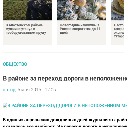
В Апастовском районе
Новогодние каникулы в
Настоя
мужчина утонул в
России сократятся до 11
гастро
необорудованном пруду
дней
экспеди
татарск
ОБЩЕСТВО
В районе за переход дороги в неположен
автор,
5 мая 2015 - 12:05
В один из апрельских дождливых дней журналисты райо
оказалось все наоборот. За переход дороги в неположен