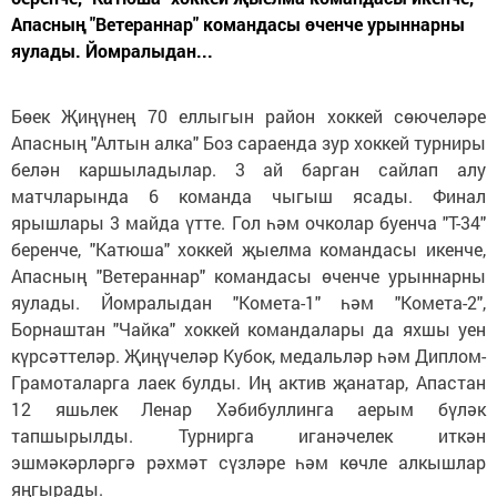
Апасның "Ветераннар" командасы өченче урыннарны
яулады. Йомралыдан...
Бөек Җиңүнең 70 еллыгын район хоккей сөючеләре
Апасның "Алтын алка" Боз сараенда зур хоккей турниры
белән каршыладылар. 3 ай барган сайлап алу
матчларында 6 команда чыгыш ясады. Финал
ярышлары 3 майда үтте. Гол һәм очколар буенча "Т-34"
беренче, "Катюша" хоккей җыелма командасы икенче,
Апасның "Ветераннар" командасы өченче урыннарны
яулады. Йомралыдан "Комета-1" һәм "Комета-2",
Борнаштан "Чайка" хоккей командалары да яхшы уен
күрсәттеләр. Җиңүчеләр Кубок, медальләр һәм Диплом-
Грамоталарга лаек булды. Иң актив җанатар, Апастан
12 яшьлек Ленар Хәбибуллинга аерым бүләк
тапшырылды. Турнирга иганәчелек иткән
эшмәкәрләргә рәхмәт сүзләре һәм көчле алкышлар
яңгырады.