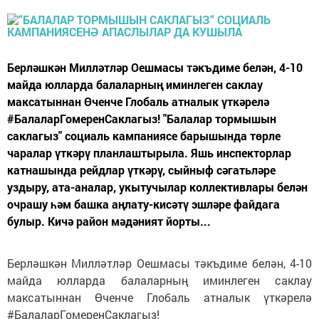
Берләшкән Милләтләр Оешмасы тәкъдиме белән, 4-10
майда юлларда балаларның иминлеген саклау
максатыннан Өченче Глобаль атналык үткәрелә
#БалаларГомеренСаклагыз! "Балалар тормышын
саклагыз" социаль кампаниясе барышында төрле
чаралар үткәрү планлаштырыла. Яшь инспекторлар
катнашында рейдлар үткәрү, сыйныф сәгатьләре
уздыру, ата-аналар, укытучылар коллективлары белән
очрашу һәм башка аңлату-кисәтү эшләре файдага
булыр. Кичә район мәдәният йорты...
Берләшкән Милләтләр Оешмасы тәкъдиме белән, 4-10
майда юлларда балаларның иминлеген саклау
максатыннан Өченче Глобаль атналык үткәрелә
#БалаларГомеренСаклагыз!