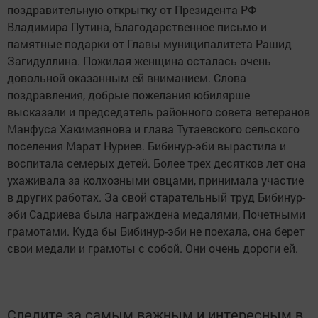
поздравительную открытку от Президента РФ
Владимира Путина, Благодарственное письмо и
памятные подарки от Главы муниципалитета Рашид
Загидуллина. Пожилая женщина осталась очень
довольной оказанным ей вниманием. Слова
поздравления, добрые пожелания юбилярше
высказали и председатель районного совета ветеранов
Манфуса Хакимзянова и глава Тутаевского сельского
поселения Марат Нуриев. Бибинур-эби вырастила и
воспитала семерых детей. Более трех десятков лет она
ухаживала за колхозными овцами, принимала участие
в других работах. За свой старательный труд Бибинур-
эби Садриева была награждена медалями, Почетными
грамотами. Куда бы Бибинур-эби не поехала, она берет
свои медали и грамоты с собой. Они очень дороги ей.
Следите за самым важным и интересным в