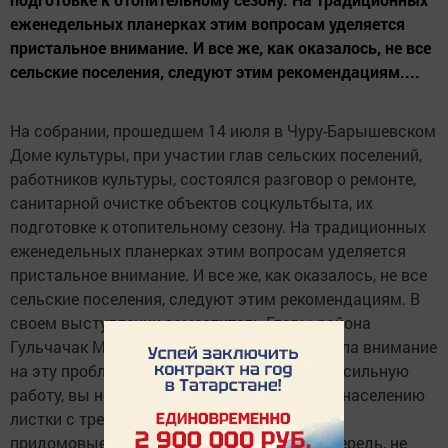
еженедельных планерках этим вопросам уделяется
пристальное внимание. И все же, как оказалось, не все
сельские поселения, следуют этим рекомендациям....
На собрании, прошедшем 14 июля в Чуру-Барышевском
Доме культуры, при участии глав сельских поселений,
работников культуры, состоялся разговор о ремонте,
санитарной очистке объектов соцкультбыта, их
подготовке к отопительному сезону. На традиционных
еженедельных планерках этим вопросам уделяется
пристальное внимание. И все же, как оказалось, не все
сельские поселения, следуют этим рекомендациям. В
своем выступлении заместитель Главы района
Гульчачак Мавлетова еще раз акцентировала внимание
на эту проблему. «Поражает то, что даже посильную
работу, вы не желаете делать. Вы раздаете населению
листки с требованиями привести в порядок
придомовые территории, а сами, в свою очередь, не