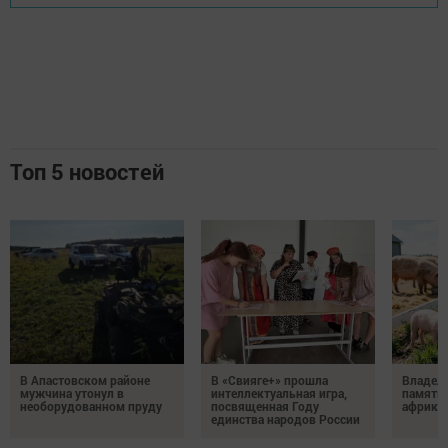
Топ 5 новостей
В Апастовском районе
В «Свияге+» прошла
Владель
мужчина утонул в
интеллектуальная игра,
памятка
необорудованном пруду
посвященная Году
африка
единства народов России