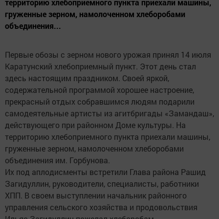
территорию хлебоприемного пункта приехали машины,
груженные зерном, намолоченном хлеборобами
объединения...
Первые обозы с зерном нового урожая принял 14 июля
Каратунский хлебоприемный пункт. Этот день стал
здесь настоящим праздником. Своей яркой,
содержательной программой хорошее настроение,
прекрасный отдых собравшимся людям подарили
самодеятельные артисты из агитбригады «Замандаш»,
действующего при районном Доме культуры. На
территорию хлебоприемного пункта приехали машины,
груженные зерном, намолоченном хлеборобами
объединения им. Горбунова.
Их под аплодисменты встретили Глава района Рашид
Загидуллин, руководители, специалисты, работники
ХПП. В своем выступлении начальник районного
управления сельского хозяйства и продовольствия
Ильяс Загидуллин пожелал хлеборобам,