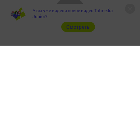
А вы уже видели новое видео Tatmedia
Junior?
Cмотреть
Главная
Фотогалереи
Опросы
Актуальное видео
Видео
Документы