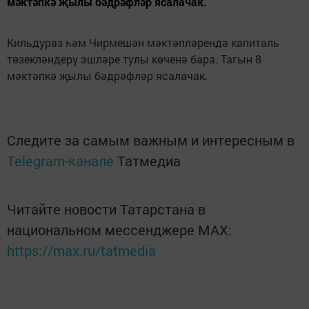
мәктәпкә җылы бәдрәфләр ясалачак.
Кильдураз һәм Чирмешән мәктәпләрендә капиталь
төзекләндерү эшләре тулы көченә бара. Тагын 8
мәктәпкә җылы бәдрәфләр ясалачак.
Следите за самым важным и интересным в
Telegram-канале
Татмедиа
Читайте новости Татарстана в
национальном мессенджере MАХ:
https://max.ru/tatmedia