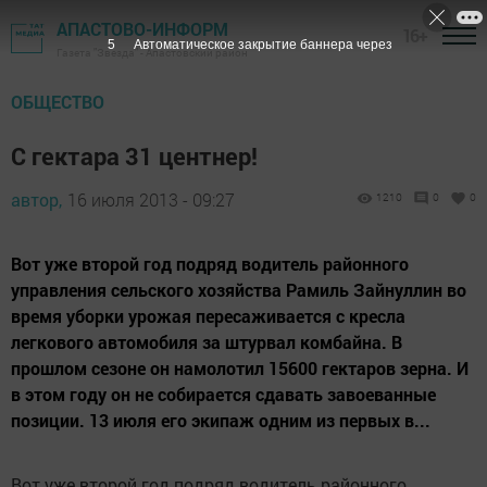
АПАСТОВО-ИНФОРМ
16+
4
Автоматическое закрытие баннера через
Газета "Звезда" - Апастовский район
ОБЩЕСТВО
С гектара 31 центнер!
автор,
16 июля 2013 - 09:27
1210
0
0
Вот уже второй год подряд водитель районного
управления сельского хозяйства Рамиль Зайнуллин во
время уборки урожая пересаживается с кресла
легкового автомобиля за штурвал комбайна. В
прошлом сезоне он намолотил 15600 гектаров зерна. И
в этом году он не собирается сдавать завоеванные
позиции. 13 июля его экипаж одним из первых в...
Вот уже второй год подряд водитель районного