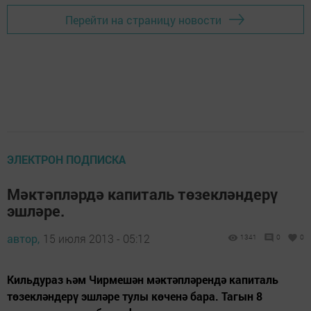
Перейти на страницу новости
ЭЛЕКТРОН ПОДПИСКА
Мәктәпләрдә капиталь төзекләндерү
эшләре.
автор,
15 июля 2013 - 05:12
1341
0
0
Кильдураз һәм Чирмешән мәктәпләрендә капиталь
төзекләндерү эшләре тулы көченә бара. Тагын 8