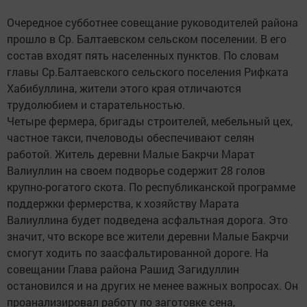
Очередное субботнее совещание руководителей района
прошло в Ср. Балтаевском сельском поселении. В его
состав входят пять населенных пунктов. По словам
главы Ср.Балтаевского сельского поселения Рифката
Хабибуллина, жители этого края отличаются
трудолюбием и старательностью.
Четыре фермера, бригады строителей, мебельный цех,
частное такси, пчеловоды обеспечивают селян
работой. Житель деревни Малые Бакрчи Марат
Валиуллин на своем подворье содержит 28 голов
крупно-рогатого скота. По республиканской программе
поддержки фермерства, к хозяйству Марата
Валиуллина будет подведена асфальтная дорога. Это
значит, что вскоре все жители деревни Малые Бакрчи
смогут ходить по заасфальтированной дороге. На
совещании Глава района Рашид Загидуллин
остановился и на других не менее важных вопросах. Он
проанализировал работу по заготовке сена,